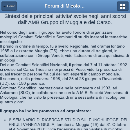
Forum di Micologia AMB Gruppo di Muggia e del Carso
← Home
Sintesi delle principali attivita' svolte negli anni scorsi
dall' AMB Gruppo di Muggia e del Carso.
Nel corso degli anni, il gruppo ha avuto l’onore di organizzare
molteplici Comitati Scientifici e Seminari di studio inerenti le tematiche
micologiche.
Il primo in ordine di tempo, fu a livello Regionale, nel oramai lontano
1985 a Lazzaretto Muggia (TS), ebbe una durata di tre giorni, in
collaborazione con i Gruppi Veneti, vide l’adesione di una quindicina di
micologi
Dei due Comitati Scientifici Nazionali, il primo dal 7 al 11 ottobre 1992
si svolse sul Carso Triestino nei pressi di Pese, vide la presenza di
quasi trecento persone fra cui dei noti esperti in campo mondiale.
Il secondo, nella primavera 1998, dal 25 al 28 giugno a Ravascletto
(UD), con 150 presenze.
Comitato Scientifico Internazionale nella primavera del 1993, ad
Ankarano (SLO), in collaborazione con la A.M.B. Società Veneziana di
Micologia, che ha visto la presenza di una sessantina di micologi per
quattro giorni.
Il gruppo ha inoltre promosso ed organizzato:
I° SEMINARIO DI RICERCA E STUDIO SUI FUNGHI IPOGEI DEL
FRIULI VENEZIA GIULIA, tenutosi a Muggia (TS) dal 31 Ottobre
al 4 Novembre 2001, vide l’adesione di una ventina di micologi.