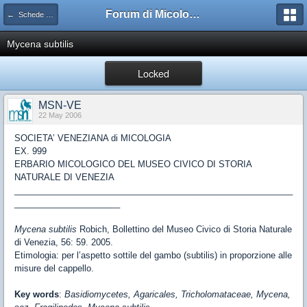
Forum di Micologia AMB Gruppo di Muggia e del Carso
← Schede di Micologia - Società Veneziana di Micologia
Mycena subtilis
Locked
MSN-VE
22 May 2006
SOCIETA’ VENEZIANA di MICOLOGIA
EX. 999
ERBARIO MICOLOGICO DEL MUSEO CIVICO DI STORIA
NATURALE DI VENEZIA
__________________________________________________________
______________________
Mycena subtilis
Robich, Bollettino del Museo Civico di Storia Naturale
di Venezia, 56: 59. 2005.
Etimologia: per l’aspetto sottile del gambo (subtilis) in proporzione alle
misure del cappello.
Key words
:
Basidiomycetes, Agaricales, Tricholomataceae, Mycena,