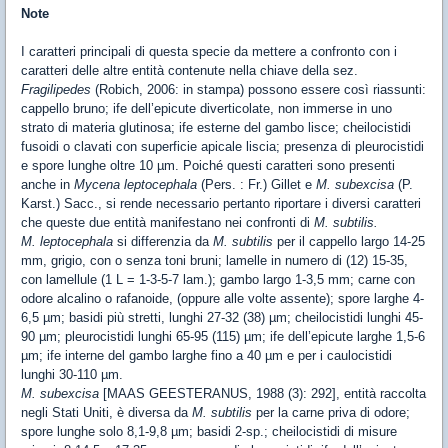
Note
I caratteri principali di questa specie da mettere a confronto con i
caratteri delle altre entità contenute nella chiave della sez.
Fragilipedes
(Robich, 2006: in stampa) possono essere così riassunti:
cappello bruno; ife dell’epicute diverticolate, non immerse in uno
strato di materia glutinosa; ife esterne del gambo lisce; cheilocistidi
fusoidi o clavati con superficie apicale liscia; presenza di pleurocistidi
e spore lunghe oltre 10 µm. Poiché questi caratteri sono presenti
anche in
Mycena leptocephala
(Pers. : Fr.) Gillet e
M. subexcisa
(P.
Karst.) Sacc., si rende necessario pertanto riportare i diversi caratteri
che queste due entità manifestano nei confronti di
M. subtilis.
M. leptocephala
si differenzia da
M. subtilis
per il cappello largo 14-25
mm, grigio, con o senza toni bruni; lamelle in numero di (12) 15-35,
con lamellule (1 L = 1-3-5-7 lam.); gambo largo 1-3,5 mm; carne con
odore alcalino o rafanoide, (oppure alle volte assente); spore larghe 4-
6,5 µm; basidi più stretti, lunghi 27-32 (38) µm; cheilocistidi lunghi 45-
90 µm; pleurocistidi lunghi 65-95 (115) µm; ife dell’epicute larghe 1,5-6
µm; ife interne del gambo larghe fino a 40 µm e per i caulocistidi
lunghi 30-110 µm.
M. subexcisa
[MAAS GEESTERANUS, 1988 (3): 292], entità raccolta
negli Stati Uniti, è diversa da
M. subtilis
per la carne priva di odore;
spore lunghe solo 8,1-9,8 µm; basidi 2-sp.; cheilocistidi di misure