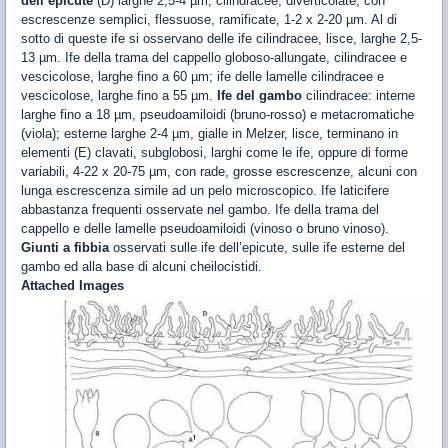
dell’epicute
(D) larghe 2,5-4 µm, cilindracee, diverticolate, con
escrescenze semplici, flessuose, ramificate, 1-2 x 2-20 µm. Al di
sotto di queste ife si osservano delle ife cilindracee, lisce, larghe 2,5-
13 µm. Ife della trama del cappello globoso-allungate, cilindracee e
vescicolose, larghe fino a 60 µm; ife delle lamelle cilindracee e
vescicolose, larghe fino a 55 µm.
Ife del gambo
cilindracee: interne
larghe fino a 18 µm, pseudoamiloidi (bruno-rosso) e metacromatiche
(viola); esterne larghe 2-4 µm, gialle in Melzer, lisce, terminano in
elementi (E) clavati, subglobosi, larghi come le ife, oppure di forme
variabili, 4-22 x 20-75 µm, con rade, grosse escrescenze, alcuni con
lunga escrescenza simile ad un pelo microscopico. Ife laticifere
abbastanza frequenti osservate nel gambo. Ife della trama del
cappello e delle lamelle pseudoamiloidi (vinoso o bruno vinoso).
Giunti a fibbia
osservati sulle ife dell’epicute, sulle ife esterne del
gambo ed alla base di alcuni cheilocistidi.
Attached Images