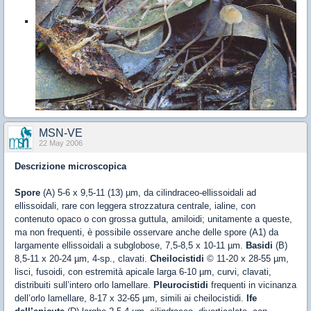
MSN-VE
22 May 2006
Descrizione microscopica
Spore
(A) 5-6 x 9,5-11 (13) µm, da cilindraceo-ellissoidali ad
ellissoidali, rare con leggera strozzatura centrale, ialine, con
contenuto opaco o con grossa guttula, amiloidi; unitamente a queste,
ma non frequenti, è possibile osservare anche delle spore (A1) da
largamente ellissoidali a subglobose, 7,5-8,5 x 10-11 µm.
Basidi
(B)
8,5-11 x 20-24 µm, 4-sp., clavati.
Cheilocistidi
© 11-20 x 28-55 µm,
lisci, fusoidi, con estremità apicale larga 6-10 µm, curvi, clavati,
distribuiti sull’intero orlo lamellare.
Pleurocistidi
frequenti in vicinanza
dell’orlo lamellare, 8-17 x 32-65 µm, simili ai cheilocistidi.
Ife