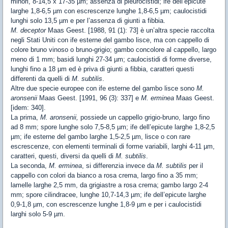
minori, 8-14,5 x 17-35 µm; assenza di pleurocistidi; ife dell’epicute
larghe 1,8-6,5 µm con escrescenze lunghe 1,8-6,5 µm; caulocistidi
lunghi solo 13,5 µm e per l’assenza di giunti a fibbia.
M. deceptor
Maas Geest. [1988, 91 (1): 73] è un’altra specie raccolta
negli Stati Uniti con ife esterne del gambo lisce, ma con cappello di
colore bruno vinoso o bruno-grigio; gambo concolore al cappello, largo
meno di 1 mm; basidi lunghi 27-34 µm; caulocistidi di forme diverse,
lunghi fino a 18 µm ed è priva di giunti a fibbia, caratteri questi
differenti da quelli di
M. subtilis
.
Altre due specie europee con ife esterne del gambo lisce sono
M.
aronsenii
Maas Geest. [1991, 96 (3): 337] e
M. erminea
Maas Geest.
[idem: 340].
La prima,
M. aronsenii,
possiede un cappello grigio-bruno, largo fino
ad 8 mm; spore lunghe solo 7,5-8,5 µm; ife dell’epicute larghe 1,8-2,5
µm; ife esterne del gambo larghe 1,5-2,5 µm, lisce o con rare
escrescenze, con elementi terminali di forme variabili, larghi 4-11 µm,
caratteri, questi, diversi da quelli di
M. subtilis
.
La seconda,
M. erminea
, si differenzia invece da
M. subtilis
per il
cappello con colori da bianco a rosa crema, largo fino a 35 mm;
lamelle larghe 2,5 mm, da grigiastre a rosa crema; gambo largo 2-4
mm; spore cilindracee, lunghe 10,7-14,3 µm; ife dell’epicute larghe
0,9-1,8 µm, con escrescenze lunghe 1,8-9 µm e per i caulocistidi
larghi solo 5-9 µm.