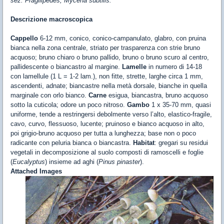
sez. Fragilipedes, Mycena subtilis.
Descrizione macroscopica
Cappello
6-12 mm, conico, conico-campanulato, glabro, con pruina
bianca nella zona centrale, striato per trasparenza con strie bruno
acquoso; bruno chiaro o bruno pallido, bruno o bruno scuro al centro,
pallidescente o biancastro al margine.
Lamelle
in numero di 14-18
con lamellule (1 L = 1-2 lam.), non fitte, strette, larghe circa 1 mm,
ascendenti, adnate; biancastre nella metà dorsale, bianche in quella
marginale con orlo bianco.
Carne
esigua, biancastra, bruno acquoso
sotto la cuticola; odore un poco nitroso.
Gambo
1 x 35-70 mm, quasi
uniforme, tende a restringersi debolmente verso l’alto, elastico-fragile,
cavo, curvo, flessuoso, lucente; pruinoso e bianco acquoso in alto,
poi grigio-bruno acquoso per tutta a lunghezza; base non o poco
radicante con peluria bianca o biancastra.
Habitat
: gregari su residui
vegetali in decomposizione al suolo composti di ramoscelli e foglie
(
Eucalyptus
) insieme ad aghi (
Pinus pinaster
).
Attached Images