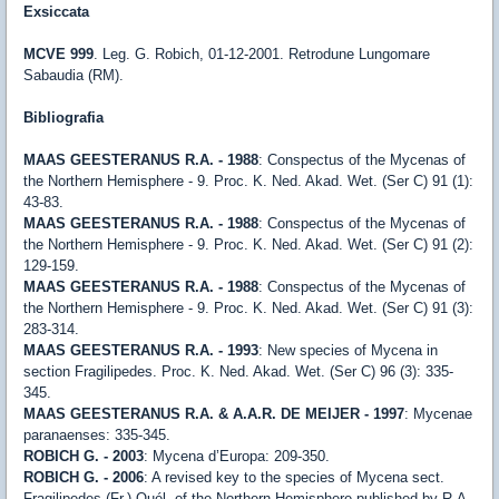
Exsiccata
MCVE 999
. Leg. G. Robich, 01-12-2001. Retrodune Lungomare
Sabaudia (RM).
Bibliografia
MAAS GEESTERANUS R.A. - 1988
: Conspectus of the Mycenas of
the Northern Hemisphere - 9. Proc. K. Ned. Akad. Wet. (Ser C) 91 (1):
43-83.
MAAS GEESTERANUS R.A. - 1988
: Conspectus of the Mycenas of
the Northern Hemisphere - 9. Proc. K. Ned. Akad. Wet. (Ser C) 91 (2):
129-159.
MAAS GEESTERANUS R.A. - 1988
: Conspectus of the Mycenas of
the Northern Hemisphere - 9. Proc. K. Ned. Akad. Wet. (Ser C) 91 (3):
283-314.
MAAS GEESTERANUS R.A. - 1993
: New species of Mycena in
section Fragilipedes. Proc. K. Ned. Akad. Wet. (Ser C) 96 (3): 335-
345.
MAAS GEESTERANUS R.A. & A.A.R. DE MEIJER - 1997
: Mycenae
paranaenses: 335-345.
ROBICH G. - 2003
: Mycena d’Europa: 209-350.
ROBICH G. - 2006
: A revised key to the species of Mycena sect.
Fragilipedes (Fr.) Quél. of the Northern Hemisphere published by R.A.