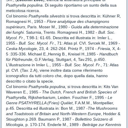
Psathyrella populina
. Di seguito riportiamo un sunto della sua
meticolosa ricerca.
Col binomio
Psathyrella silvestris
si trova descritta in: Kühner R,
Romagnesi H., 1953 -
Flore analytique des champignons
supérieurs
, Paris. Moser M., 1980 -
Guida alla determinazione
dei funghi.
Saturnia, Trento. Romagnesi H., 1982 -
Bull. Soc.
Mycol. Fr
., T.98-1: 61-65. Descritta ed illustrata in: Imler L.,
1955 -
Bull. Soc.
Mycol. Fr
., 71: Atlas pl. CVI. Svrcek M., 1969 -
Ceska Mycologie
, 23, 4: 262-264. Printz P., 1974 -
Friesia,
X, 4-
5 :335-336. Michael E.,Hennig B., Kreisel H.,1985 -
Handbuch
für Pilzfreunde
, G.F.Verlag, Stuttgart, 4, Tav.291, p.450.
L'illustrazione in Imler L., 1955 -
Bull. Soc.
Mycol. Fr
., 71: Atlas
pl. CVI. (Tav. 2.A), viene inoltre data come riferimento
iconografico da tutti coloro che, dopo quella data, hanno
descritto o citato la specie.
Col binomio
Psathyrella populina,
si trova descritta in: Kits Van
Waveren E., 1985 -
The Dutch, French and Britìsh Species of
Psathyrella,
Rijksherbarium, Leiden. Fouchier F., 1995 -
Le
Genre PSATHYRELLA (Fries) Quélet
, F.A.M.M., Montpellier,
p.45. Descritta ed illustrata in: Bon M., 1987 -
The Mushrooms
and Toadstoois of Britain and North-Western Europe
, Hodder &
Stoughton p.269. Baumann P., 1987 -
Bollettino Svizzero di
Micologia
, p. 170-174. Enderle M., 1989 -
Beiträge zur Kenntnis