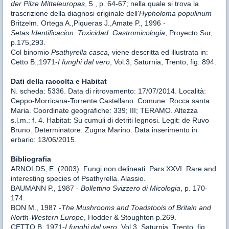
der Pilze Mitteleuropas
, 5 , p. 64-67; nella quale si trova la
trascrizione della diagnosi originale dell
'Hypholoma populinum
Britzelm. Ortega A.,Piqueras J.,Amate P., 1996 -
Setas.Identificacion. Toxicidad. Gastromicologia
, Proyecto Sur,
p.175,293.
Col binomio
Psathyrella casca,
viene descritta ed illustrata in:
Cetto B.,1971-
I funghi dal vero
, Vol.3, Saturnia, Trento, fig. 894.
Dati della raccolta e Habitat
N. scheda: 5336. Data di ritrovamento: 17/07/2014. Località:
Ceppo-Morricana-Torrente Castellano. Comune: Rocca santa
Maria. Coordinate geografiche: 339; III; TERAMO. Altezza
s.l.m.: f. 4. Habitat: Su cumuli di detriti legnosi. Legit: de Ruvo
Bruno. Determinatore: Zugna Marino. Data inserimento in
erbario: 13/06/2015.
Bibliografia
ARNOLDS, E. (2003). Fungi non delineati. Pars XXVI. Rare and
interesting species of Psathyrella. Alassio.
BAUMANN P., 1987 -
Bollettino Svizzero di Micologia
, p. 170-
174.
BON M., 1987 -
The Mushrooms and Toadstoois of Britain and
North-Western Europe
, Hodder & Stoughton p.269.
CETTO B.,1971-
I funghi dal vero
, Vol.3, Saturnia, Trento, fig.