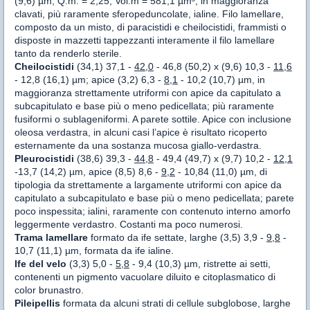
(9,6) µm, Q.m. = 2,25, Vol.m = 581,1 µm³, in maggioranza
clavati, più raramente sferopeduncolate, ialine. Filo lamellare,
composto da un misto, di paracistidi e cheilocistidi, frammisti o
disposte in mazzetti tappezzanti interamente il filo lamellare
tanto da renderlo sterile.
Cheilocistidi
(34,1) 37,1 -
42,0
- 46,8 (50,2) x (9,6) 10,3 -
11,6
- 12,8 (16,1) µm; apice (3,2) 6,3 -
8,1
- 10,2 (10,7) µm, in
maggioranza strettamente utriformi con apice da capitulato a
subcapitulato e base più o meno pedicellata; più raramente
fusiformi o sublageniformi. A parete sottile. Apice con inclusione
oleosa verdastra, in alcuni casi l’apice è risultato ricoperto
esternamente da una sostanza mucosa giallo-verdastra.
Pleurocistidi
(38,6) 39,3 -
44,8
- 49,4 (49,7) x (9,7) 10,2 -
12,1
-13,7 (14,2) µm, apice (8,5) 8,6 -
9,2
- 10,84 (11,0) µm, di
tipologia da strettamente a largamente utriformi con apice da
capitulato a subcapitulato e base più o meno pedicellata; parete
poco inspessita; ialini, raramente con contenuto interno amorfo
leggermente verdastro. Costanti ma poco numerosi.
Trama lamellare
formato da ife settate, larghe (3,5) 3,9 -
9,8
-
10,7 (11,1) µm, formata da ife ialine.
Ife del velo
(3,3) 5,0 -
5,8
- 9,4 (10,3) µm, ristrette ai setti,
contenenti un pigmento vacuolare diluito e citoplasmatico di
color brunastro.
Pileipellis
formata da alcuni strati di cellule subglobose, larghe