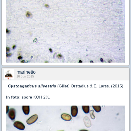
marinetto
16 Jun 2015
Cystoagaricus silvestris
(Gillet) Örstadius & E. Larss. (2015)
In foto
: spore KOH 2%.