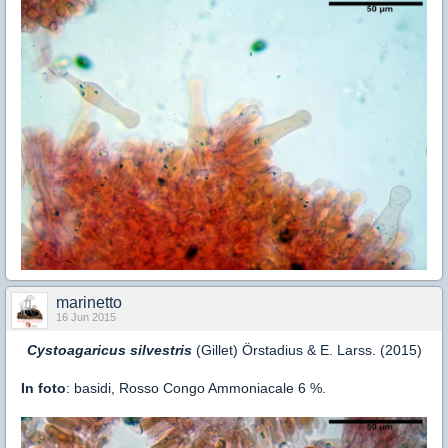
marinetto
16 Jun 2015
Cystoagaricus silvestris
(Gillet) Örstadius & E. Larss. (2015)
In foto
: basidi, Rosso Congo Ammoniacale 6 %.