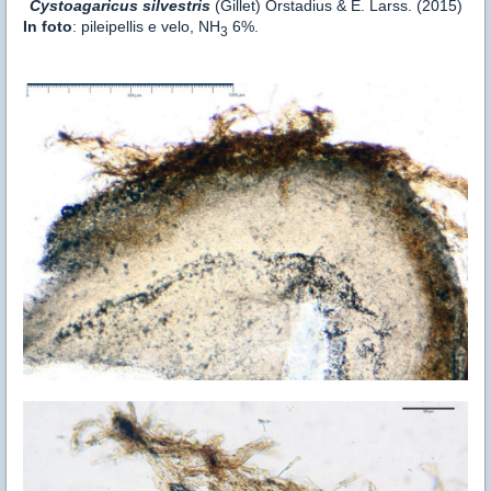
Cystoagaricus silvestris
(Gillet) Örstadius & E. Larss. (2015)
In foto
: pileipellis e velo, NH
6%.
3