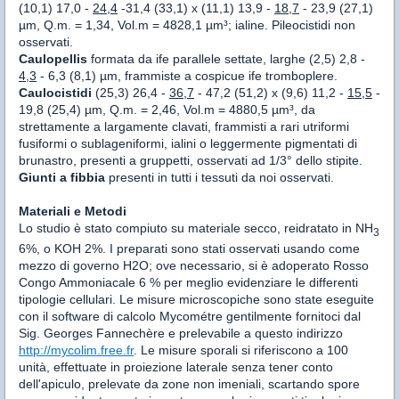
(10,1) 17,0 -
24,4
-31,4 (33,1) x (11,1) 13,9 -
18,7
- 23,9 (27,1)
µm, Q.m. = 1,34, Vol.m = 4828,1 µm³; ialine. Pileocistidi non
osservati.
Caulopellis
formata da ife parallele settate, larghe (2,5) 2,8 -
4,3
- 6,3 (8,1) µm, frammiste a cospicue ife tromboplere.
Caulocistidi
(25,3) 26,4 -
36,7
- 47,2 (51,2) x (9,6) 11,2 -
15,5
-
19,8 (25,4) µm, Q.m. = 2,46, Vol.m = 4880,5 µm³, da
strettamente a largamente clavati, frammisti a rari utriformi
fusiformi o sublageniformi, ialini o leggermente pigmentati di
brunastro, presenti a gruppetti, osservati ad 1/3° dello stipite.
Giunti a fibbia
presenti in tutti i tessuti da noi osservati.
Materiali e Metodi
Lo studio è stato compiuto su materiale secco, reidratato in NH
3
6%, o KOH 2%. I preparati sono stati osservati usando come
mezzo di governo H2O; ove necessario, si è adoperato Rosso
Congo Ammoniacale 6 % per meglio evidenziare le differenti
tipologie cellulari. Le misure microscopiche sono state eseguite
con il software di calcolo Mycométre gentilmente fornitoci dal
Sig. Georges Fannechère e prelevabile a questo indirizzo
http://mycolim.free.fr
. Le misure sporali si riferiscono a 100
unità, effettuate in proiezione laterale senza tener conto
dell'apiculo, prelevate da zone non imeniali, scartando spore