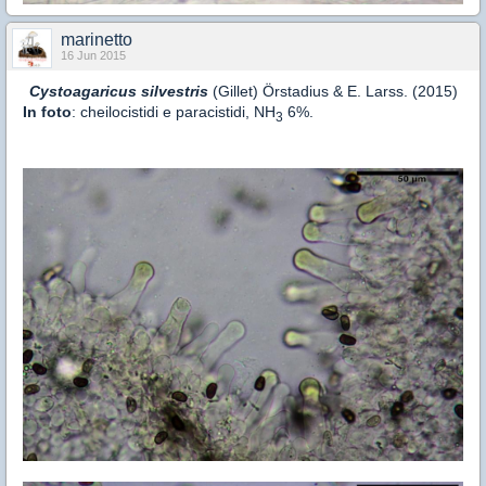
marinetto
16 Jun 2015
Cystoagaricus silvestris
(Gillet) Örstadius & E. Larss. (2015)
In foto
: cheilocistidi e paracistidi, NH
6%.
3