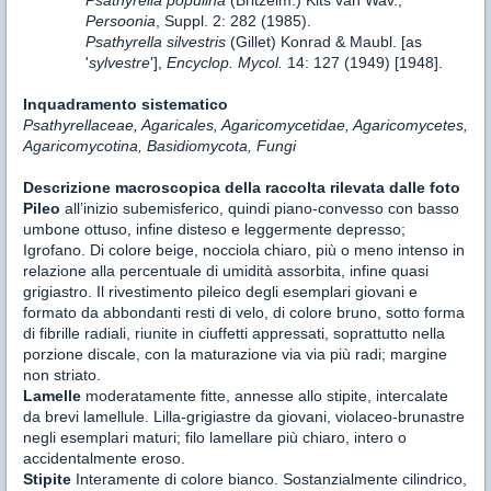
Psathyrella populina
(Britzelm.) Kits van Wav.,
Persoonia
, Suppl. 2: 282 (1985).
Psathyrella silvestris
(Gillet) Konrad & Maubl. [as
'
sylvestre
'],
Encyclop. Mycol.
14: 127 (1949) [1948].
Inquadramento
sistematico
Psathyrellaceae, Agaricales, Agaricomycetidae, Agaricomycetes,
Agaricomycotina, Basidiomycota, Fungi
Descrizione macroscopica della raccolta rilevata dalle foto
Pileo
all’inizio subemisferico, quindi piano-convesso con basso
umbone ottuso, infine disteso e leggermente depresso;
Igrofano. Di colore beige, nocciola chiaro, più o meno intenso in
relazione alla percentuale di umidità assorbita, infine quasi
grigiastro. Il rivestimento pileico degli esemplari giovani e
formato da abbondanti resti di velo, di colore bruno, sotto forma
di fibrille radiali, riunite in ciuffetti appressati, soprattutto nella
porzione discale, con la maturazione via via più radi; margine
non striato.
Lamelle
moderatamente fitte, annesse allo stipite, intercalate
da brevi lamellule. Lilla-grigiastre da giovani, violaceo-brunastre
negli esemplari maturi; filo lamellare più chiaro, intero o
accidentalmente eroso.
Stipite
Interamente di colore bianco. Sostanzialmente cilindrico,