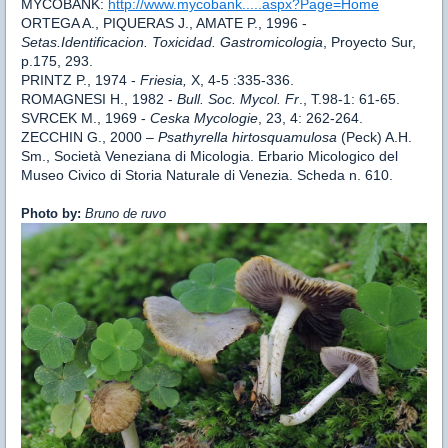
MYCOBANK:
http://www.mycobank.....aspx?Page=Home
ORTEGA A., PIQUERAS J., AMATE P., 1996 -
Setas.Identificacion. Toxicidad. Gastromicologia
, Proyecto Sur,
p.175, 293.
PRINTZ P., 1974 -
Friesia,
X, 4-5 :335-336.
ROMAGNESI H., 1982 -
Bull. Soc.
Mycol. Fr
., T.98-1: 61-65.
SVRCEK M., 1969 -
Ceska Mycologie
, 23, 4: 262-264.
ZECCHIN G., 2000 –
Psathyrella hirtosquamulosa
(Peck) A.H.
Sm., Società Veneziana di Micologia. Erbario Micologico del
Museo Civico di Storia Naturale di Venezia. Scheda n. 610.
Photo by:
Bruno de ruvo