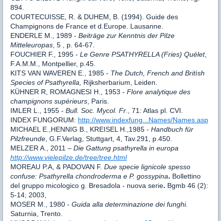
894.
COURTECUISSE, R. & DUHEM, B. (1994). Guide des
Champignons de France et d.Europe. Lausanne.
ENDERLE M., 1989 -
Beiträge zur Kenntnis der Pilze
Mitteleuropas
, 5 , p. 64-67.
FOUCHIER F., 1995 -
Le Genre PSATHYRELLA (Fries) Quélet
,
F.A.M.M., Montpellier, p.45.
KITS VAN WAVEREN E., 1985 -
The Dutch, French and Britìsh
Species of Psathyrella,
Rijksherbarium, Leiden.
KÜHNER R, ROMAGNESI H., 1953 -
Flore analytique des
champignons supérieurs
, Paris.
IMLER L., 1955 -
Bull. Soc.
Mycol. Fr
., 71: Atlas pl. CVI.
INDEX FUNGORUM:
http://www.indexfung...Names/Names.asp
MICHAEL E.,HENNIG B., KREISEL H.,1985 -
Handbuch für
Pilzfreunde
, G.F.Verlag, Stuttgart, 4, Tav.291, p.450.
MELZER A., 2011 –
Die Gattung psathyrella in europa
http://www.vielepilze.de/tree/tree.html
MOREAU P.A, & PADOVAN F.
Due specie lignicole spesso
confuse: Psathyrella chondroderma e P. gossypina
.
Bollettino
del gruppo micologico g. Bresadola - nuova serie
.
Bgmb 46 (2):
5-14; 2003,
MOSER M., 1980 -
Guida alla determinazione dei funghi.
Saturnia, Trento.