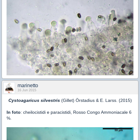
marinetto
16 Jun 2015
Cystoagaricus silvestris
(Gillet) Örstadius & E. Larss. (2015)
In foto
: cheilocistidi e paracistidi, Rosso Congo Ammoniacale 6
%.