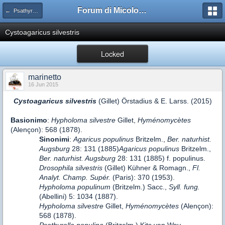
Forum di Micologia AMB Gruppo di Muggia e del Carso
← Psathyrella
Cystoagaricus silvestris
Locked
marinetto
16 Jun 2015
Cystoagaricus silvestris
(Gillet) Örstadius & E. Larss. (2015)
Basionimo
:
Hypholoma silvestre
Gillet,
Hyménomycètes
(Alençon): 568 (1878).
Sinonimi
:
Agaricus populinus
Britzelm.,
Ber. naturhist.
Augsburg
28: 131 (1885)
Agaricus populinus
Britzelm.,
Ber. naturhist. Augsburg
28: 131 (1885) f. populinus.
Drosophila silvestris
(Gillet) Kühner & Romagn.,
Fl.
Analyt. Champ. Supér.
(Paris): 370 (1953).
Hypholoma populinum
(Britzelm.) Sacc.,
Syll. fung.
(Abellini) 5: 1034 (1887).
Hypholoma silvestre
Gillet,
Hyménomycètes
(Alençon):
568 (1878).