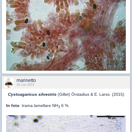
marinetto
16 Jun 2015
Cystoagaricus silvestris
(Gillet) Örstadius & E. Larss. (2015)
In foto
: trama lamellare NH
6 %
.
3