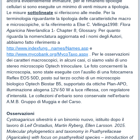
ancora evidentemente immature, per le rimanenti tipologie
cellulari si sono eseguite un minimo di venti misure a tipologia.
Le misure
sottolineate
si riferiscono alle medie. Per la
terminologia riguardante la tipologia delle caratteristiche macro
e microscopiche, si fa riferimento a Else C. Vellinga1998:
Flora
Agaricina Neerlandica
1- Chapter 8; Glossary. Per quanto
riguarda la nomenclatura aggiornata ed i nomi degli Autori,
abbiamo fatto riferimento a
http://www.indexfung...names/Names.asp
e
http://www.mycobank.org/MycoTaxo.aspx
. Per le osservazioni
dei caratteri macroscopici, in alcuni casi, ci siamo valsi di uno
stereo microscopio Optech trinoculare. Le foto concernenti la
microscopia, sono state eseguite con l'ausilio di una fotocamera
Reflex EOS 50D, posto sul terzo occhio di un microscopio
biologico Optech Biostar B5, supportato da ottiche Plan-APO,
illuminazione alogena 12V-50 W a luce riflessa, con regolatore
d'intensità. Le collezioni d'erbario sono conservate nell'erbario
A.M.B. Gruppo di Muggia e del Carso.
Osservazioni
Cystoagaricus silvestris
è un binomio nuovo, istituito dopo il
lavoro di
Leif Örstadius, Martin Ryberg, Ellen Larsson. 2015.
Molecular phylogenetics and taxonomy in Psathyrellaceae
(Agaricales) with focus on psathyrelloid species – introduction of