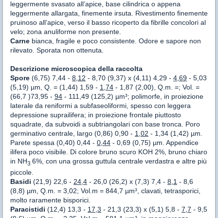
leggermente svasato all’apice, base cilindrica o appena
leggermente allargata, finemente irsuta. Rivestimento finemente
pruinoso all’apice, verso il basso ricoperto da fibrille concolori al
velo; zona anuliforme non presente.
Carne
bianca, fragile e poco consistente. Odore e sapore non
rilevato. Sporata non ottenuta.
Descrizione microscopica della raccolta
Spore
(6,75) 7,44 -
8,12
- 8,70 (9,37) x (4,11) 4,29 -
4,69
- 5,03
(5,19) µm, Q. = (1,44) 1,59 -
1,74
- 1,87 (2,00), Q.m. =; Vol. =
(66,7 )73,95 -
94
- 111,49 (125,2) µm³; polimorfe, in proiezione
laterale da reniformi a subfaseoliformi, spesso con leggera
depressione suprailifera; in proiezione frontale piuttosto
squadrate, da subvoidi a subtriangolari con base tronca. Poro
germinativo centrale, largo (0,86) 0,90 -
1,02
- 1,34 (1,42) µm.
Parete spessa (0,40) 0,44 -
0,44
- 0,69 (0,75) µm. Appendice
ilifera poco visibile. Di colore bruno scuro KOH 2%, bruno chiaro
in NH
6%, con una grossa guttula centrale verdastra e altre più
3
piccole.
Basidi
(21,9) 22,6 -
24,4
- 26,0 (26,2) x (7,3) 7,4 -
8,1
- 8,6
(8,8) µm, Q.m. = 3,02; Vol.m = 844,7 µm³, clavati, tetrasporici,
molto raramente bisporici.
Paracistidi
(12,4) 13,3 -
17,3
- 21,3 (23,3) x (5,1) 5,8 -
7,7
- 9,5