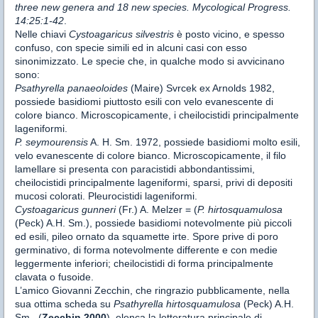
three new genera and 18 new species. Mycological Progress.
14:25:1-42
.
Nelle chiavi
Cystoagaricus silvestris
è posto vicino, e spesso
confuso, con specie simili ed in alcuni casi con esso
sinonimizzato. Le specie che, in qualche modo si avvicinano
sono:
Psathyrella panaeoloides
(Maire) Svrcek ex Arnolds 1982,
possiede basidiomi piuttosto esili con velo evanescente di
colore bianco. Microscopicamente, i cheilocistidi principalmente
lageniformi.
P. seymourensis
A. H. Sm. 1972, possiede basidiomi molto esili,
velo evanescente di colore bianco. Microscopicamente, il filo
lamellare si presenta con paracistidi abbondantissimi,
cheilocistidi principalmente lageniformi, sparsi, privi di depositi
mucosi colorati. Pleurocistidi lageniformi.
Cystoagaricus gunneri
(Fr.) A. Melzer = (
P. hirtosquamulosa
(Peck) A.H. Sm.), possiede basidiomi notevolmente più piccoli
ed esili, pileo ornato da squamette irte. Spore prive di poro
germinativo, di forma notevolmente differente e con medie
leggermente inferiori; cheilocistidi di forma principalmente
clavata o fusoide.
L’amico Giovanni Zecchin, che ringrazio pubblicamente, nella
sua ottima scheda su
Psathyrella hirtosquamulosa
(Peck) A.H.
Sm., (
Zecchin
2000
), elenca la letteratura principale di