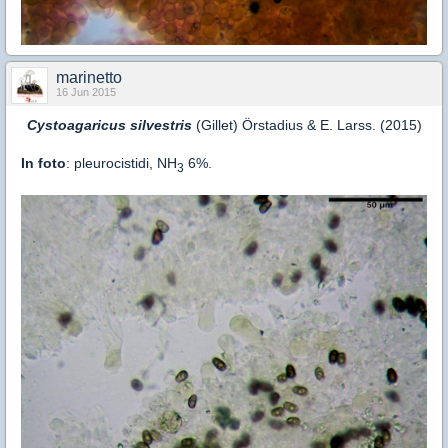
marinetto
16 Jun 2015
Cystoagaricus silvestris
(Gillet) Örstadius & E. Larss. (2015)
In foto
: pleurocistidi, NH
6%.
3