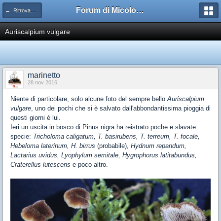
Forum di Micologia AMB Gruppo di Muggia e del Carso
← Ritrovamenti
Auriscalpium vulgare
marinetto
28 nov 2016
Niente di particolare, solo alcune foto del sempre bello
Auriscalpium
vulgare
, uno dei pochi che si è salvato dall'abbondantissima pioggia di
questi giorni è lui.
Ieri un uscita in bosco di Pinus nigra ha reistrato poche e slavate
specie:
Tricholoma caligatum, T. basirubens, T. terreum, T. focale,
Hebeloma laterinum, H. birrus
(probabile),
Hydnum repandum,
Lactarius uvidus, Lyophylum semitale, Hygrophorus latitabundus,
Craterellus lutescens
e poco altro.