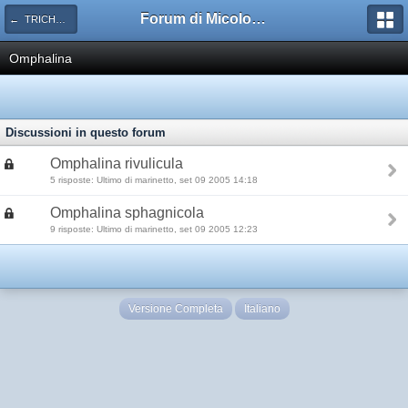
Forum di Micologia AMB Gruppo di Muggia e del Carso
← TRICHOLOMATACEAE
Omphalina
Discussioni in questo forum
Omphalina rivulicula
5 risposte: Ultimo di marinetto, set 09 2005 14:18
Omphalina sphagnicola
9 risposte: Ultimo di marinetto, set 09 2005 12:23
Versione Completa
Italiano