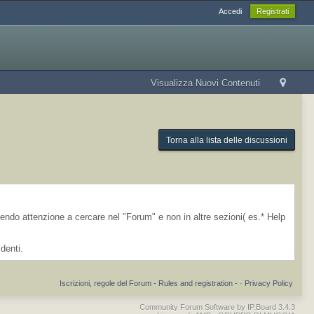
Accedi
Registrati
Visualizza Nuovi Contenuti
Torna alla lista delle discussioni
onendo attenzione a cercare nel "Forum" e non in altre sezioni( es.* Help
identi.
Iscrizioni, regole del Forum - Rules and registration -
·
Privacy Policy
Community Forum Software by IP.Board 3.4.3