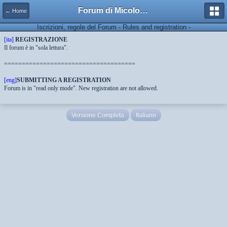
Forum di Micologia AMB Gruppo di Muggia e del Carso
← Home
Iscrizioni, regole del Forum - Rules and registration -
[ita]
REGISTRAZIONE
Il forum è in "sola lettura".
=====================================
[eng]
SUBMITTING A REGISTRATION
Forum is in "read only mode". New registration are not allowed.
Versione Completa
Italiano