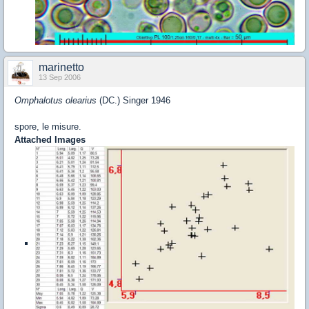
marinetto
13 Sep 2006
Omphalotus olearius
(DC.) Singer 1946
spore, le misure.
Attached Images