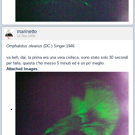
marinetto
12 Sep 2006
Omphalotus olearius
(DC.) Singer 1946
va beh, dai, la prima era una vera ciofeca, sono stato solo 30 secondi
per farla, questa c'ho messo 5 minuti ed è un po' meglio.
Attached Images