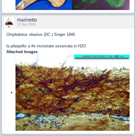
marinetto
13 Sep 2006
Omphalotus olearius
(DC.) Singer 1946
la pileipellis a ife incrostate osservata in H2O
Attached Images