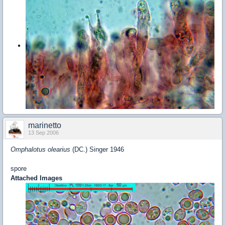
marinetto
13 Sep 2006
Omphalotus olearius
(DC.) Singer 1946
spore
Attached Images