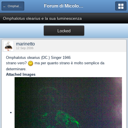
Forum di Micologia AMB Gruppo di Muggia e del Carso
← Omphalotus
Omphalotus olearius e la sua luminescenza
Locked
marinetto
12 Sep 2006
Omphalotus olearius (DC.) Singer 1946
strano vero?
ma per quanto strano è molto semplice da
determinare.
Attached Images