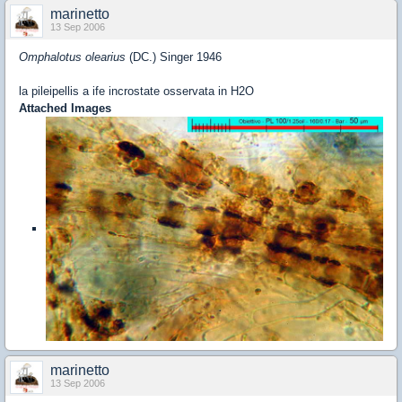
marinetto
13 Sep 2006
Omphalotus olearius
(DC.) Singer 1946
la pileipellis a ife incrostate osservata in H2O
Attached Images
marinetto
13 Sep 2006