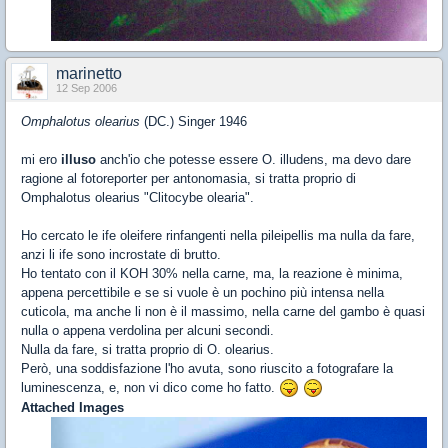
marinetto
12 Sep 2006
Omphalotus olearius
(DC.) Singer 1946
mi ero
illuso
anch'io che potesse essere O. illudens, ma devo dare
ragione al fotoreporter per antonomasia, si tratta proprio di
Omphalotus olearius "Clitocybe olearia".
Ho cercato le ife oleifere rinfangenti nella pileipellis ma nulla da fare,
anzi li ife sono incrostate di brutto.
Ho tentato con il KOH 30% nella carne, ma, la reazione è minima,
appena percettibile e se si vuole è un pochino più intensa nella
cuticola, ma anche li non è il massimo, nella carne del gambo è quasi
nulla o appena verdolina per alcuni secondi.
Nulla da fare, si tratta proprio di O. olearius.
Però, una soddisfazione l'ho avuta, sono riuscito a fotografare la
luminescenza, e, non vi dico come ho fatto.
Attached Images