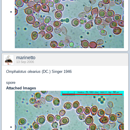
marinetto
13 Sep 2006
Omphalotus olearius
(DC.) Singer 1946
spore
Attached Images