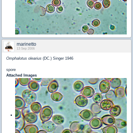
marinetto
13 Sep 2006
Omphalotus olearius
(DC.) Singer 1946
spore
Attached Images