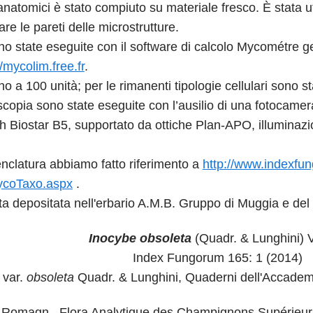
oanatomici è stato compiuto su materiale fresco. È stata 
e le pareti delle microstrutture.
o state eseguite con il software di calcolo Mycométre ge
//mycolim.free.fr
.
ono a 100 unità; per le rimanenti tipologie cellulari sono 
scopia sono state eseguite con l’ausilio di una fotocame
h Biostar B5, supportato da ottiche Plan-APO, illuminaz
nclatura abbiamo fatto riferimento a
http://www.indexfu
ycoTaxo.aspx
.
ta depositata nell'erbario A.M.B. Gruppo di Muggia e del 
Inocybe obsoleta
(Quadr. & Lunghini) 
Index Fungorum 165: 1 (2014)
var.
obsoleta
Quadr. & Lunghini, Quaderni dell'Accademi
Romagn., Flora Analytique des Champignons Supérieurs: