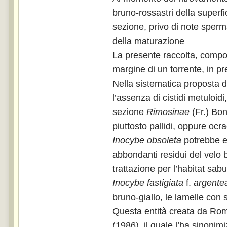
bruno-rossastri della superf
sezione, privo di note sperma
della maturazione
La presente raccolta, compost
margine di un torrente, in pr
Nella sistematica proposta 
l’assenza di cistidi metuloid
sezione
Rimosinae
(Fr.) Bon
piuttosto pallidi, oppure ocrac
Inocybe obsoleta
potrebbe e
abbondanti residui del velo 
trattazione per l’habitat sa
Inocybe fastigiata
f.
argente
bruno-giallo, le lamelle con 
Questa entità creata da Roma
(1986), il quale l’ha sinoni