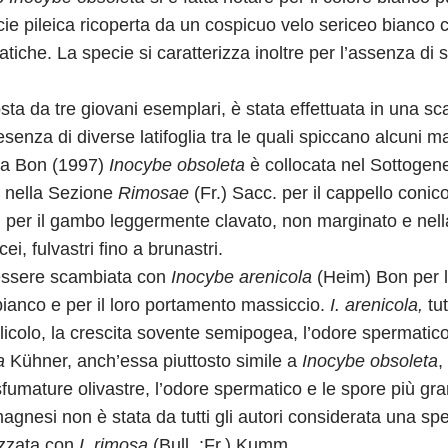
icie pileica ricoperta da un cospicuo velo sericeo bianco 
tiche. La specie si caratterizza inoltre per l’assenza di 
a da tre giovani esemplari, è stata effettuata in una scarpa
esenza di diverse latifoglia tra le quali spiccano alcuni ma
da Bon (1997)
Inocybe obsoleta
è collocata nel Sottoge
i, nella Sezione
Rimosae
(Fr.) Sacc. per il cappello conico
 per il gambo leggermente clavato, non marginato e nell
ei, fulvastri fino a brunastri.
ssere scambiata con
Inocybe arenicola
(Heim) Bon per l
bianco e per il loro portamento massiccio.
I. arenicola,
tu
bulicolo, la crescita sovente semipogea, l’odore spermati
a
Kühner, anch’essa piuttosto simile a
Inocybe obsoleta
,
sfumature olivastre, l’odore spermatico e le spore più gra
gnesi non è stata da tutti gli autori considerata una spe
mizzata con
I. rimosa
(Bull. :Fr.) Kumm.