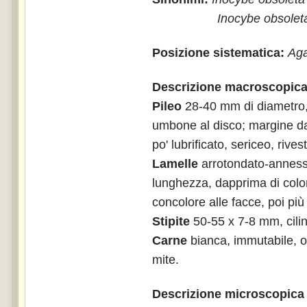
Inocybe obsoleta R
Posizione sistematica:
Aga
Descrizione macroscopica 
Pileo
28-40 mm di diametro, 
umbone al disco; margine da i
po' lubrificato, sericeo, riv
Lamelle
arrotondato-annesse,
lunghezza, dapprima di colore
concolore alle facce, poi più
Stipite
50-55 x 7-8 mm, cilind
Carne
bianca, immutabile, o
mite.
Descrizione microscopica 