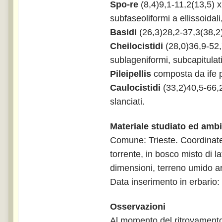
Spo-re
(8,4)9,1-11,2(13,5) x
subfaseoliformi a ellissoidal
Basidi
(26,3)28,2-37,3(38,2) 
Cheilocistidi
(28,0)36,9-52,7
sublageniformi, subcapitulati
Pileipellis
composta da ife pa
Caulocistidi
(33,2)40,5-66,2 
slanciati.
Materiale studiato ed ambi
Comune: Trieste. Coordinate 
torrente, in bosco misto di 
dimensioni, terreno umido ar
Data inserimento in erbario
Osservazioni
Al momento del ritrovamen