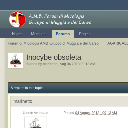
Home
Members
Forums
Pages
Forum di Micologia AMB Gruppo di Muggia e del Carso
→
AGARICALES
Inocybe obsoleta
Started by
marinetto
,
Aug 04 2018 09:13 AM
5 replies to this topic
marinetto
Utente Avanzato
Posted
04 August 2018 - 09:13 AM