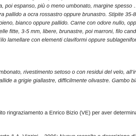
a, poi espanso, più o meno umbonato, margine spesso …, 
ra pallido a ocra rossastro oppure brunastro. Stipite 35
 pieno, bianco oppure pallido. Carne con odore nullo, op
e fitte, 3-5 mm, libere, brunastre, poi marroni, filo cand
 Filo lamellare con elementi claviformi oppure sublagenif
bonato, rivestimento setoso o con residui del velo, all’i
lide a grigie giallastre, difficilmente olivastre.
Gambo bia
ito ringraziamento a Enrico Bizio (VE) per aver determin