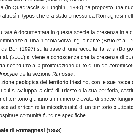
 (in Quadraccia & Lunghini, 1990) ha proposto una nuo
 altresì il typus che era stato omesso da Romagnesi nell
sultata è documentata in questa specie la presenza in alcu
sembianze di una piccola volva inguainante (Bizio et al.,
im da Bon (1997) sulla base di una raccolta italiana (Borgo
o et al. (2006) si viene a conoscenza che la presenza di
a ricondurre alla proliferazione di ife di un deuteromicete
Inocybe
della sezione
Rimosae
.
zione geologica del territorio triestino, con le sue rocce 
ui si sviluppa la città di Trieste e la sua periferia, costit
nel territorio giuliano un numero elevato di specie fungine
ce ad arricchire la micodiversità di un territorio piuttost
 ospitare comunità fungine specifiche.
nale di Romagnesi (1858)