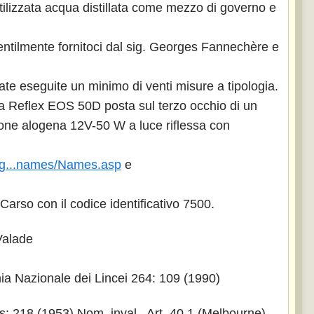
utilizzata acqua distillata come mezzo di governo e
ntilmente fornitoci dal sig. Georges Fannechère e
state eseguite un minimo di venti misure a tipologia.
ra Reflex EOS 50D posta sul terzo occhio di un
ione alogena 12V-50 W a luce riflessa con
ng...names/Names.asp
e
Carso con il codice identificativo 7500.
Valade
a Nazionale dei Lincei 264: 109 (1990)
 218 (1953) Nom. inval., Art. 40.1 (Melbourne)
.