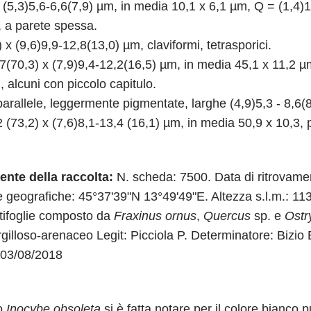
 (5,3)5,6-6,6(7,9) µm, in media 10,1 x 6,1 µm, Q = (1,4)
i, a parete spessa.
x (9,6)9,9-12,8(13,0) µm, claviformi, tetrasporici.
(70,3) x (7,9)9,4-12,2(16,5) µm, in media 45,1 x 11,2 µm, p
, alcuni con piccolo capitulo.
rallele, leggermente pigmentate, larghe (4,9)5,3 - 8,6(8
(73,2) x (7,6)8,1-13,4 (16,1) µm, in media 50,9 x 10,3, pi
ente della raccolta:
N. scheda: 7500. Data di ritrovame
geografiche: 45°37'39"N 13°49'49"E. Altezza s.l.m.: 113.
latifoglie composto da
Fraxinus ornus
,
Quercus
sp. e
Ostry
gilloso-arenaceo Legit: Picciola P. Determinatore: Bizio 
: 03/08/2018
to
Inocybe obsoleta
si è fatta notare per il colore bianco p