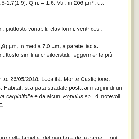
1,5-1,7(1,9), Qm. = 1,6; Vol. m 206 µm³, da
iuttosto variabili, claviformi, ventricosi,
,9) µm, in media 7,0 µm, a parete liscia.
uttosto simili ai cheilocistidi, leggermente più
nto: 26/05/2018. Località: Monte Castiglione.
 Habitat: scarpata stradale posta ai margini di un
a carpinifolia
e da alcuni
Populus
sp., di notevoli
E.
uro delle lamelle, del gambo e della carne, i toni