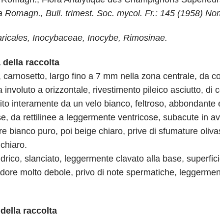
omagn., Bull. trimest. Soc. mycol. Fr.: 145 (1958) Nom.
ricales, Inocybaceae, Inocybe, Rimosinae.
della raccolta
carnosetto, largo fino a 7 mm nella zona centrale, da 
nvoluto a orizzontale, rivestimento pileico asciutto, di co
estito interamente da un velo bianco, feltroso, abbondant
 da rettilinee a leggermente ventricose, subacute in avanti
 bianco puro, poi beige chiaro, prive di sfumature olivas
 chiaro.
rico, slanciato, leggermente clavato alla base, superficie
dore molto debole, privo di note spermatiche, leggerment
della raccolta