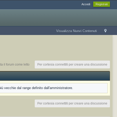
Accedi
Registrati
Visualizza Nuovi Contenuti
a il forum come letto
Per cortesia connettiti per creare una discussione
 vecchie dal range definito dall'amministratore.
Per cortesia connettiti per creare una discussione