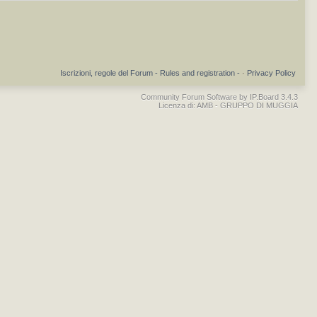
Iscrizioni, regole del Forum - Rules and registration -
·
Privacy Policy
Community Forum Software by IP.Board 3.4.3
Licenza di: AMB - GRUPPO DI MUGGIA