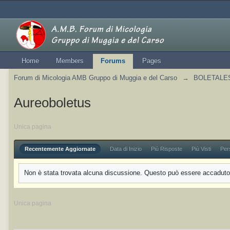
Home
Members
Forums
Pages
Forum di Micologia AMB Gruppo di Muggia e del Carso
→
BOLETALES 
Aureoboletus
Unica pagina
Recentemente Aggiornate
Data di Inizio
Più Risposte
Più Visti
Per
Non è stata trovata alcuna discussione. Questo può essere accaduto p
Unica pagina