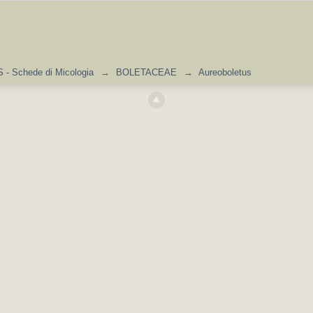
- Schede di Micologia
→
BOLETACEAE
→
Aureoboletus