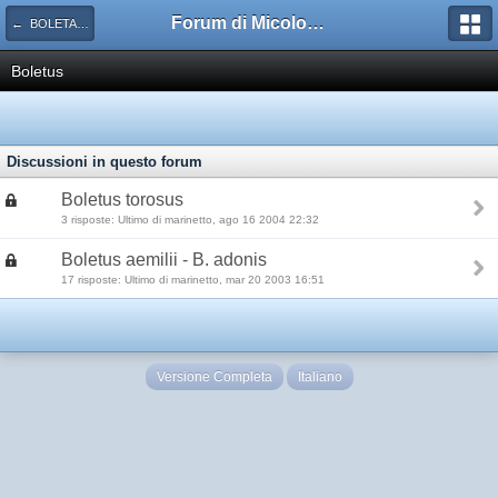
Forum di Micologia AMB Gruppo di Muggia e del Carso
← BOLETACEAE
Boletus
Discussioni in questo forum
Boletus torosus
3 risposte: Ultimo di marinetto, ago 16 2004 22:32
Boletus aemilii - B. adonis
17 risposte: Ultimo di marinetto, mar 20 2003 16:51
Versione Completa
Italiano