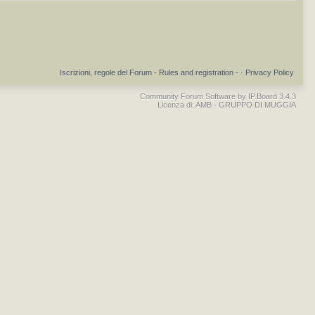
Iscrizioni, regole del Forum - Rules and registration -
·
Privacy Policy
Community Forum Software by IP.Board 3.4.3
Licenza di: AMB - GRUPPO DI MUGGIA