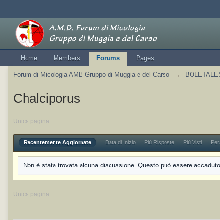
Home
Members
Forums
Pages
Forum di Micologia AMB Gruppo di Muggia e del Carso
→
BOLETALES 
Chalciporus
Unica pagina
Recentemente Aggiornate
Data di Inizio
Più Risposte
Più Visti
Per
Non è stata trovata alcuna discussione. Questo può essere accaduto p
Unica pagina