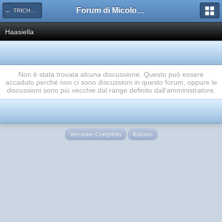
Forum di Micologia AMB Gruppo di Muggia e del Carso
← TRICHOLOMATACEAE
Haasiella
Non è stata trovata alcuna discussione. Questo può essere
accaduto perché non ci sono discussioni in questo forum, oppure le
discussioni sono più vecchie dal range definito dall'amministratore.
Versione Completa
Italiano