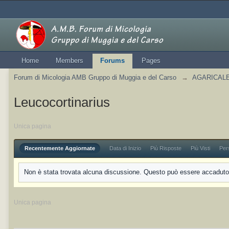
Home
Members
Forums
Pages
Forum di Micologia AMB Gruppo di Muggia e del Carso
→
AGARICALES
Leucocortinarius
Unica pagina
Recentemente Aggiornate
Data di Inizio
Più Risposte
Più Visti
Per
Non è stata trovata alcuna discussione. Questo può essere accaduto p
Unica pagina