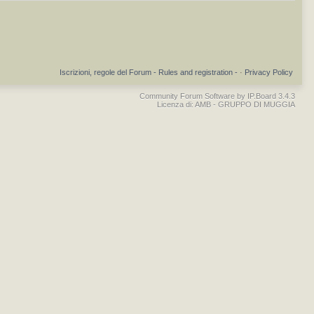
Iscrizioni, regole del Forum - Rules and registration -
·
Privacy Policy
Community Forum Software by IP.Board 3.4.3
Licenza di: AMB - GRUPPO DI MUGGIA