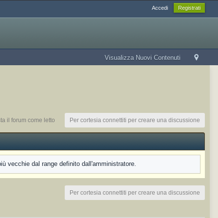
Accedi
Registrati
Visualizza Nuovi Contenuti
a il forum come letto
Per cortesia connettiti per creare una discussione
 vecchie dal range definito dall'amministratore.
Per cortesia connettiti per creare una discussione