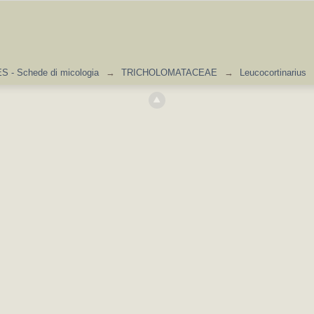
 - Schede di micologia
→
TRICHOLOMATACEAE
→
Leucocortinarius