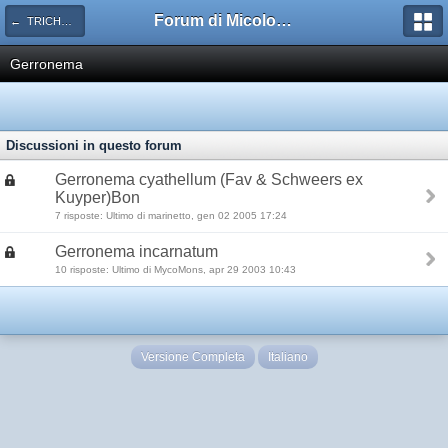
Forum di Micologia AMB Gruppo di Muggia e del Carso
← TRICHOLOMATACEAE
Gerronema
Discussioni in questo forum
Gerronema cyathellum (Fav & Schweers ex
Kuyper)Bon
7 risposte: Ultimo di marinetto, gen 02 2005 17:24
Gerronema incarnatum
10 risposte: Ultimo di MycoMons, apr 29 2003 10:43
Versione Completa
Italiano