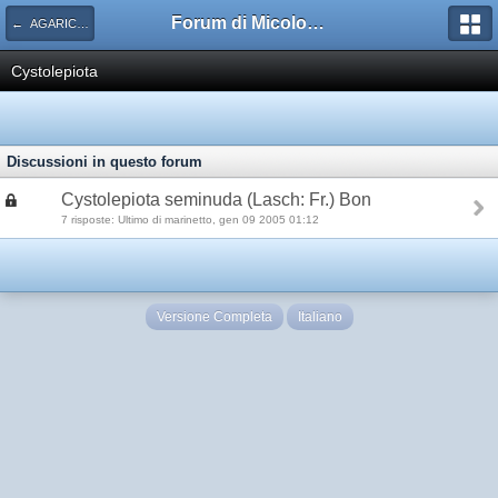
Forum di Micologia AMB Gruppo di Muggia e del Carso
← AGARICACEAE
Cystolepiota
Discussioni in questo forum
Cystolepiota seminuda (Lasch: Fr.) Bon
7 risposte: Ultimo di marinetto, gen 09 2005 01:12
Versione Completa
Italiano