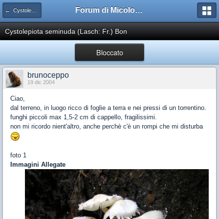
Forum di Micologia AMB Gruppo di Muggia e del Carso
← Cystolepiota
Cystolepiota seminuda (Lasch: Fr.) Bon
Bloccato
brunoceppo
19 dic 2004
Ciao,
dal terreno, in luogo ricco di foglie a terra e nei pressi di un torrentino.
funghi piccoli max 1,5-2 cm di cappello, fragilissimi.
non mi ricordo nient'altro, anche perchè c'è un rompi che mi disturba
foto 1
Immagini Allegate