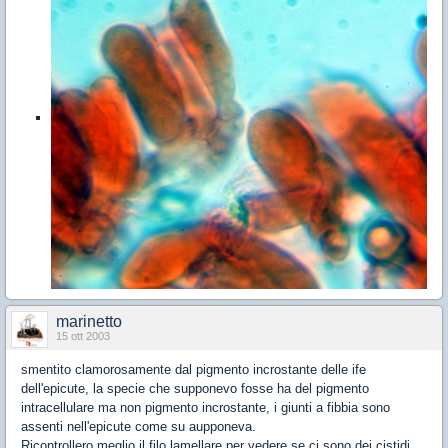
marinetto
15 ott 2003
smentito clamorosamente dal pigmento incrostante delle ife
dell'epicute, la specie che supponevo fosse ha del pigmento
intracellulare ma non pigmento incrostante, i giunti a fibbia sono
assenti nell'epicute come su aupponeva.
Ricontrollero meglio il filo lamellare per vedere se ci sono dei cistidi