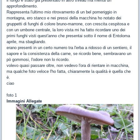
il fungo è stato gia presentato in altro thread ma merita un
approfondimento.
Rappresenta l'ultimo mio ritrovamento di un bel pomeriggio in
montagna, ero stanco e nei pressi della macchina ho notato dei
gruppetti di funghi di colore bruno-marrone, con crescita cespitosa e
con un umbone centrale, la loro vista mi ha fatto ricordare uno dei
primi funghi visti quest'anno che presentai sotto il nome di Entoloma
aprile, ma sbagliando.
erano presenti in un certo numero tra l'erba a ridosso di un sentiero, il
sapore e la consistenza della carne, se ricordo bene, sembravano un
pò gommosi, l'odore non lo ricordo.
volevo quasi passare oltre, non vedevo l'ora di rientare in macchina,
ma qualche foto veloce l'ho fatta, chiaramente la qualità è quella che
è.
ciao
foto 1
Immagini Allegate