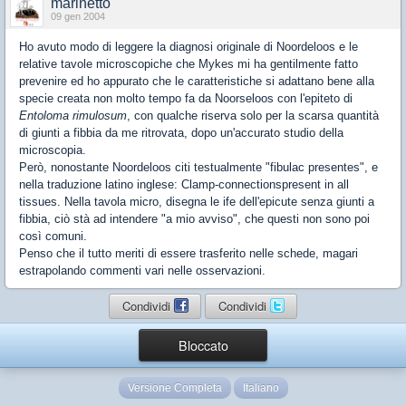
marinetto
09 gen 2004
Ho avuto modo di leggere la diagnosi originale di Noordeloos e le
relative tavole microscopiche che Mykes mi ha gentilmente fatto
prevenire ed ho appurato che le caratteristiche si adattano bene alla
specie creata non molto tempo fa da Noorseloos con l'epiteto di
Entoloma rimulosum
, con qualche riserva solo per la scarsa quantità
di giunti a fibbia da me ritrovata, dopo un'accurato studio della
microscopia.
Però, nonostante Noordeloos citi testualmente "fibulac presentes", e
nella traduzione latino inglese: Clamp-connectionspresent in all
tissues. Nella tavola micro, disegna le ife dell'epicute senza giunti a
fibbia, ciò stà ad intendere "a mio avviso", che questi non sono poi
così comuni.
Penso che il tutto meriti di essere trasferito nelle schede, magari
estrapolando commenti vari nelle osservazioni.
Condividi
Condividi
Bloccato
Versione Completa
Italiano