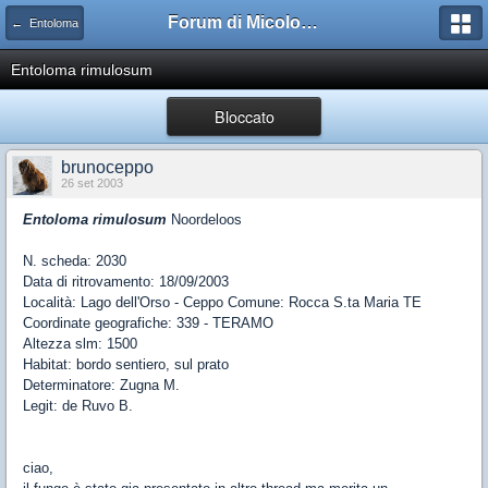
Forum di Micologia AMB Gruppo di Muggia e del Carso
← Entoloma
Entoloma rimulosum
Bloccato
brunoceppo
26 set 2003
Entoloma rimulosum
Noordeloos
N. scheda: 2030
Data di ritrovamento: 18/09/2003
Località: Lago dell'Orso - Ceppo Comune: Rocca S.ta Maria TE
Coordinate geografiche: 339 - TERAMO
Altezza slm: 1500
Habitat: bordo sentiero, sul prato
Determinatore: Zugna M.
Legit: de Ruvo B.
ciao,