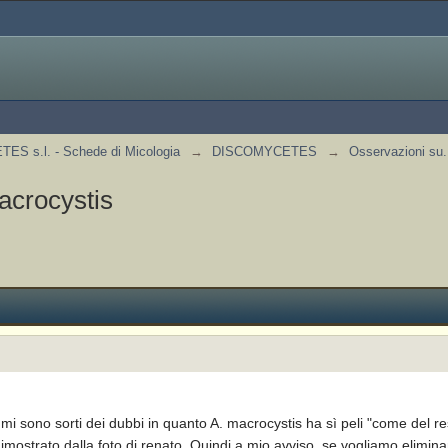
S s.l. - Schede di Micologia
→
DISCOMYCETES
→
Osservazioni su.
acrocystis
 sono sorti dei dubbi in quanto A. macrocystis ha sì peli "come del res
ostrato dalla foto di renato. Quindi a mio avviso, se vogliamo eliminar