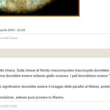
aprile 2004 - 22:43
a e del Carso
to chiara. Sulla chiave di Nordic macromycetes macrocystis dovrebbe av
oma dovrebbe essere soltanto giallo ocracea. I peli dovrebbero essere 
più significativo dovrebbe essere il viraggio delle parafisi al Melzer, po
sposizione, adesso puoi provare tu Marino.
a e del Carso