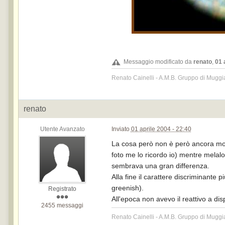
Messaggio modificato da
renato
,
01 
Renato Cainelli - A.M.B. Gruppo di Muggi
renato
Utente Avanzato
Inviato
01 aprile 2004 - 22:40
La cosa però non è però ancora mol
foto me lo ricordo io) mentre melal
sembrava una gran differenza.
Alla fine il carattere discriminante 
greenish).
Registrato
All'epoca non avevo il reattivo a di
2455 messaggi
Renato Cainelli - A.M.B. Gruppo di Muggi