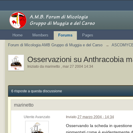
Home
Members
Forums
Pages
Forum di Micologia AMB Gruppo di Muggia e del Carso
→
ASCOMYCETE
Osservazioni su Anthracobia m
Iniziato da
marinetto
,
mar 27 2004 14:34
6 risposte a questa discussione
marinetto
Utente Avanzato
Inviato
27 marzo 2004 - 14:34
Osservando la scheda in questione mi
pigmentati come è evidentemente dim