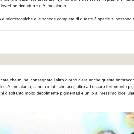
 dovrebbe ricondurre a A. melaloma.
 e microscopiche e le schede complete di queste 3 specie si possono tro
ccate che mi hai consegnato l'altro giorno c'era anche questa Anthraco
 di A. melaloma, si nota infatti che essi, oltre ad essere fortemente pi
lini o soltanto molto debolmente pigmentati e uni o al messimo bicellula