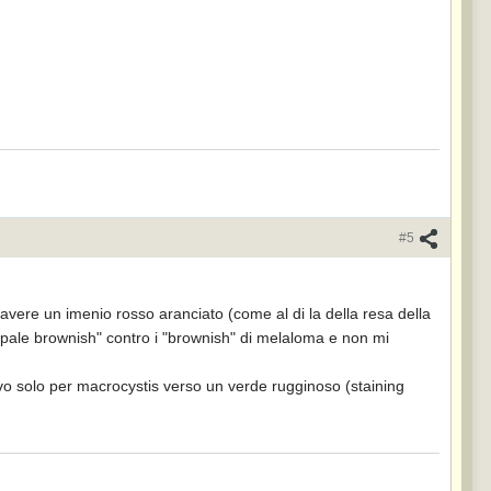
#5
ere un imenio rosso aranciato (come al di la della resa della
"pale brownish" contro i "brownish" di melaloma e non mi
sitivo solo per macrocystis verso un verde rugginoso (staining