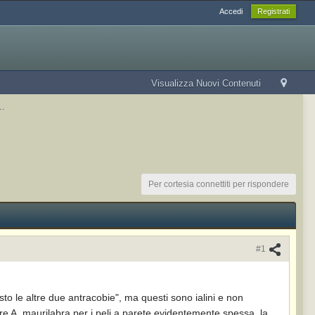
Accedi
Registrati
Visualizza Nuovi Contenuti
..
Per cortesia connettiti per rispondere
#1
to le altre due antracobie", ma questi sono ialini e non
e A. maurilabra per i peli a parete evidentemente spessa, la