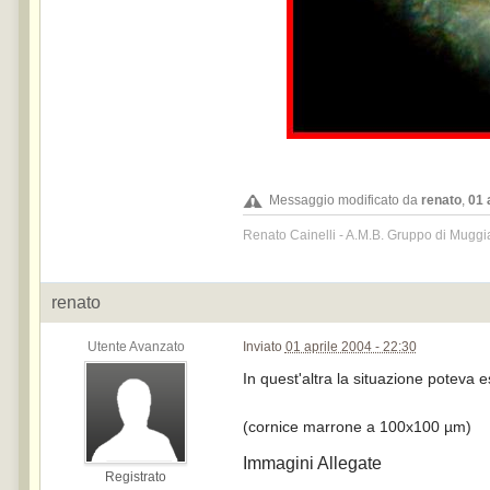
Messaggio modificato da
renato
,
01 
Renato Cainelli - A.M.B. Gruppo di Muggi
renato
Utente Avanzato
Inviato
01 aprile 2004 - 22:30
In quest'altra la situazione poteva e
(cornice marrone a 100x100 µm)
Immagini Allegate
Registrato