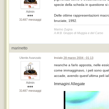
specie della scheda in questione si
Admin
Delle ottime rappresentazioni macro
31487 messaggi
bruciate, 1992.
Marino Zugna
A.M.B. Gruppo di Muggia e del Carso
marinetto
Utente Avanzato
Inviato
28 marzo 2004 - 01:13
neanche a farlo apposta, nelle essi
come immagginavo, i peli sono quelli
accade, avendo quest'ultima peli ia
Admin
Immagini Allegate
31487 messaggi