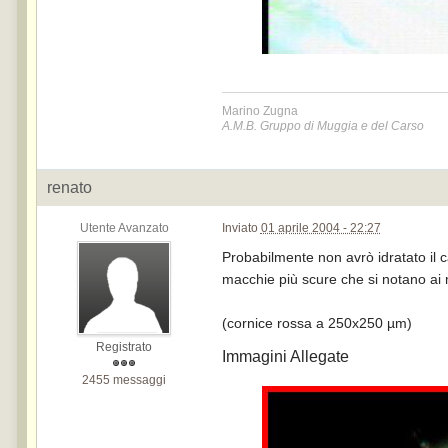
Marino Zugna
A.M.B. Gruppo di Muggia e del Carso
renato
Utente Avanzato
Inviato
01 aprile 2004 - 22:27
Probabilmente non avrò idratato il ca
macchie più scure che si notano ai m
(cornice rossa a 250x250 µm)
Registrato
Immagini Allegate
2455 messaggi