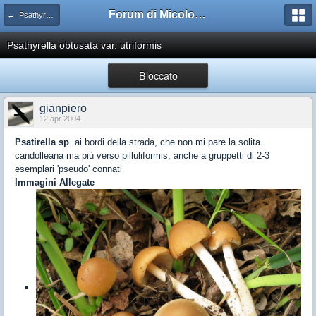
Forum di Micologia AMB Gruppo di Muggia e del Carso
← Psathyrella
Psathyrella obtusata var. utriformis
Bloccato
gianpiero
12 apr 2004
Psatirella sp
. ai bordi della strada, che non mi pare la solita
candolleana ma più verso pilluliformis, anche a gruppetti di 2-3
esemplari 'pseudo' connati
Immagini Allegate