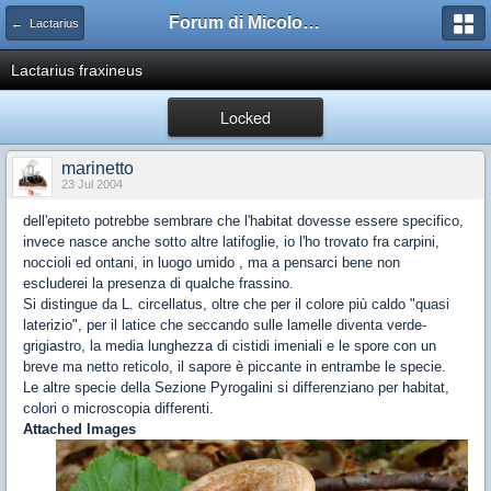
Forum di Micologia AMB Gruppo di Muggia e del Carso
← Lactarius
Lactarius fraxineus
Locked
marinetto
23 Jul 2004
dell'epiteto potrebbe sembrare che l'habitat dovesse essere specifico,
invece nasce anche sotto altre latifoglie, io l'ho trovato fra carpini,
noccioli ed ontani, in luogo umido , ma a pensarci bene non
escluderei la presenza di qualche frassino.
Si distingue da L. circellatus, oltre che per il colore più caldo "quasi
laterizio", per il latice che seccando sulle lamelle diventa verde-
grigiastro, la media lunghezza di cistidi imeniali e le spore con un
breve ma netto reticolo, il sapore è piccante in entrambe le specie.
Le altre specie della Sezione Pyrogalini si differenziano per habitat,
colori o microscopia differenti.
Attached Images