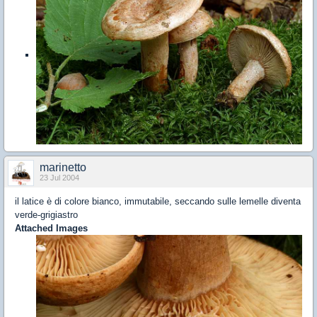
marinetto
23 Jul 2004
il latice è di colore bianco, immutabile, seccando sulle lemelle diventa
verde-grigiastro
Attached Images