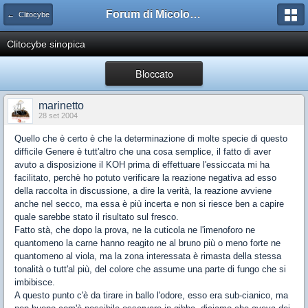
Forum di Micologia AMB Gruppo di Muggia e del Carso
← Clitocybe
Clitocybe sinopica
Bloccato
marinetto
28 set 2004
Quello che è certo è che la determinazione di molte specie di questo
difficile Genere è tutt'altro che una cosa semplice, il fatto di aver
avuto a disposizione il KOH prima di effettuare l'essiccata mi ha
facilitato, perchè ho potuto verificare la reazione negativa ad esso
della raccolta in discussione, a dire la verità, la reazione avviene
anche nel secco, ma essa è più incerta e non si riesce ben a capire
quale sarebbe stato il risultato sul fresco.
Fatto stà, che dopo la prova, ne la cuticola ne l'imenoforo ne
quantomeno la carne hanno reagito ne al bruno più o meno forte ne
quantomeno al viola, ma la zona interessata è rimasta della stessa
tonalità o tutt'al più, del colore che assume una parte di fungo che si
imbibisce.
A questo punto c'è da tirare in ballo l'odore, esso era sub-cianico, ma