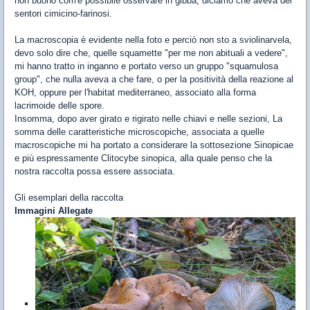
non buono com'è possibile osservare in gibba, diciamo che aveva dei
sentori cimicino-farinosi.
La macroscopia è evidente nella foto e perciò non sto a sviolinarvela,
devo solo dire che, quelle squamette "per me non abituali a vedere",
mi hanno tratto in inganno e portato verso un gruppo "squamulosa
group", che nulla aveva a che fare, o per la positività della reazione al
KOH, oppure per l'habitat mediterraneo, associato alla forma
lacrimoide delle spore.
Insomma, dopo aver girato e rigirato nelle chiavi e nelle sezioni, La
somma delle caratteristiche microscopiche, associata a quelle
macroscopiche mi ha portato a considerare la sottosezione Sinopicae
e più espressamente Clitocybe sinopica, alla quale penso che la
nostra raccolta possa essere associata.
Gli esemplari della raccolta
Immagini Allegate