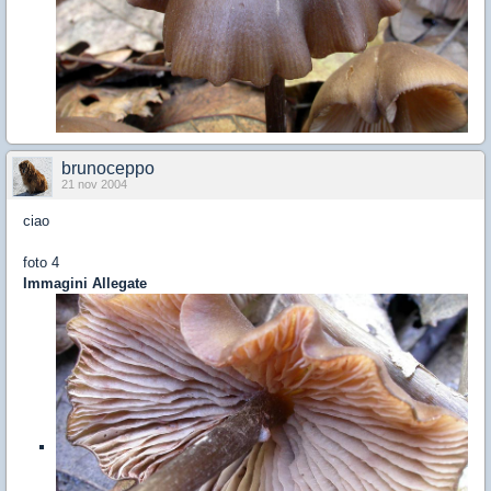
brunoceppo
21 nov 2004
ciao
foto 4
Immagini Allegate