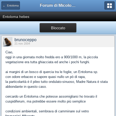
Forum di Micologia AMB Gruppo di Muggia e del Carso
← Entoloma
Entoloma hebes
Bloccato
brunoceppo
21 nov 2004
Ciao,
oggi in una giornata molto fredda ero a 900/1000 m, la piccola
vegetazione era tutta ghiacciata ed anche i pochi funghi.
ai margini di un bosco di quercia tra le foglie, un Entoloma sp.
con odore erbaceo e sapore quasi nullo un pò di rapa,
la particolarità è il pileo tutto ondulato-sinuoso, Madre Natura è stata
abbondante in questo caso.
cercardo un Entoloma che potesse assomigliarsi ho trovato il
cuspidiferum, ma potrebbe essere molto più semplice
condizioni ambientali, sembrava di camminare sul vetro