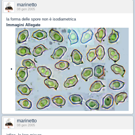
marinetto
08 gen 2005
la forma delle spore non è isodiametrica
Immagini Allegate
marinetto
08 gen 2005