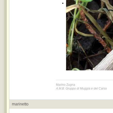
Marino Zugna
A.M.B. Gruppo di Muggia e del Carso
marinetto