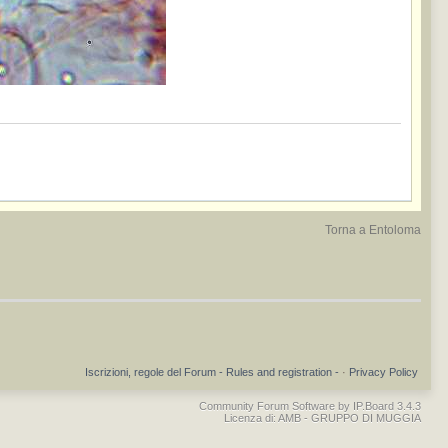
Torna a Entoloma
Iscrizioni, regole del Forum - Rules and registration -
·
Privacy Policy
Community Forum Software by IP.Board 3.4.3
Licenza di: AMB - GRUPPO DI MUGGIA