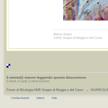
Marino Zugna
A.M.B. Gruppo di Muggia e del Carso
0 utente(i) stanno leggendo questa discussione
0 utenti, 0 ospiti, 0 utenti anonimi
Forum di Micologia AMB Gruppo di Muggia e del Carso
→
AGARICALES
Cambia Aspetto
Italiano
Help