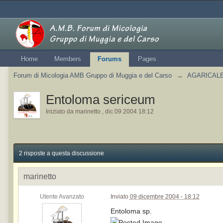
Home
Members
Forums
Pages
Forum di Micologia AMB Gruppo di Muggia e del Carso
→
AGARICALES
Entoloma sericeum
Iniziato da
marinetto
,
dic 09 2004 18:12
2 risposte a questa discussione
marinetto
Utente Avanzato
Inviato
09 dicembre 2004 - 18:12
Entoloma sp.