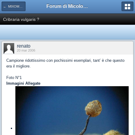
Forum di Micologia AMB Gruppo di Muggia e del Carso
← MIXOMYCETES: CERATIOMYCETES, ACRASIOMYCETES
Cribraria vulgaris ?
renato
20 mar 2006
Campione ridottissimo con pochissimi esemplari, tant’ è che questo
era il migliore.
Foto N°1
Immagini Allegate