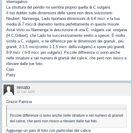
interrogativo.
La struttura del peridio mi sembra proprio quella di C.vulgaris
Il tuo dubbio sulle dimensioni delle spore non deve sussistere:
Neubert, Nannenga, Lado riportano dimensioni di 6-8 micr. e la tua
media di 7 micr.di diametro rientra perfettamente in queste misure.
Avrai visto su Nannenga la descrizione di una C. vulgaris.var. oregana
(H.C.Gilbert), che Lado ha successivamente eretto a specie. È molto
simile a C. vulgaris, e ne differisce per le dimensioni dei granuli , più
grandi, 2-3,5 micr(contro 1-1,5 micr. della vulgaris) e spore più grandi,
8-9 micr. ( 6-8 micr. per vulgaris). Piccole differenze ci sono anche
nelle striature e nel numero di granuli del calice, che però non riesco a
rilevare dalle tue foto.
Ciao
Patty
renato
21 mar 2006
Grazie Patrizia
Piccole differenze ci sono anche nelle striature e nel numero di granuli
del calice, che però non riesco a rilevare dalle tue foto.
Aggiungo un paio di foto con particolari del calice.