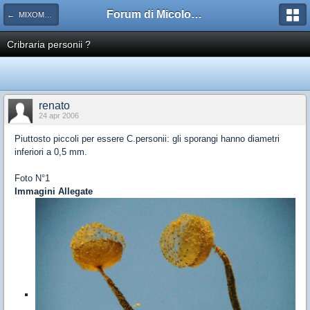
Forum di Micologia AMB Gruppo di Muggia e del Carso
← MIXOMYCETES: CERATIOMYCETES, ACRASIOMYCETES
Cribraria personii ?
renato
24 apr 2006
Piuttosto piccoli per essere C.personii: gli sporangi hanno diametri
inferiori a 0,5 mm.
Foto N°1
Immagini Allegate