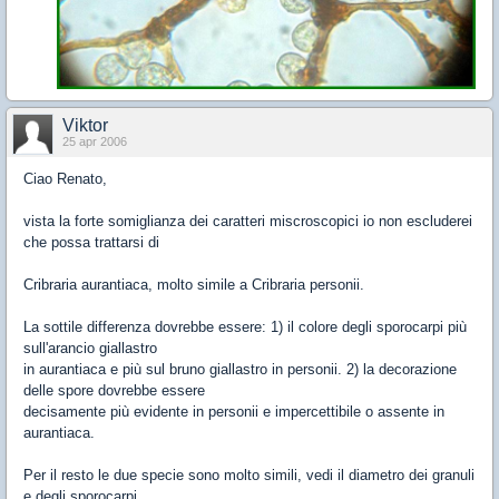
Viktor
25 apr 2006
Ciao Renato,
vista la forte somiglianza dei caratteri miscroscopici io non escluderei
che possa trattarsi di
Cribraria aurantiaca, molto simile a Cribraria personii.
La sottile differenza dovrebbe essere: 1) il colore degli sporocarpi più
sull'arancio giallastro
in aurantiaca e più sul bruno giallastro in personii. 2) la decorazione
delle spore dovrebbe essere
decisamente più evidente in personii e impercettibile o assente in
aurantiaca.
Per il resto le due specie sono molto simili, vedi il diametro dei granuli
e degli sporocarpi.