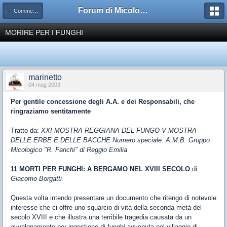
Forum di Micologia AMB Gruppo di Muggia e del Carso
← Commestibilità dei funghi
MORIRE PER I FUNGHI
marinetto
04 mag 2003
Per gentile concessione degli A.A. e dei Responsabili, che
ringraziamo sentitamente
Tratto da:
XXI MOSTRA REGGIANA DEL FUNGO V MOSTRA
DELLE ERBE E DELLE BACCHE Numero speciale. A.M.B. Gruppo
Micologico "R. Fanchi" di Reggio Emilia
11 MORTI PER FUNGHI: A BERGAMO NEL XVIII SECOLO
di
Giacomo Borgatti
Questa volta intendo presentare un documento che ritengo di notevole
interesse che ci offre uno squarcio di vita della seconda metà del
secolo XVIII e che illustra una terribile tragedia causata da un
avvelenamento per ingestione di funghi avvenuta nel villaggio di