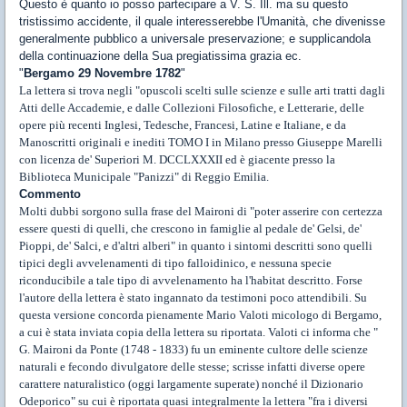
Questo è quanto io posso partecipare a V. S. Ill. ma su questo
tristissimo accidente, il quale interesserebbe l'Umanità, che divenisse
generalmente pubblico a universale preservazione; e supplicandola
della continuazione della Sua pregiatissima grazia ec.
"
Bergamo 29 Novembre 1782
"
La lettera si trova negli "opuscoli scelti sulle scienze e sulle arti tratti dagli
Atti delle Accademie, e dalle Collezioni Filosofiche, e Letterarie, delle
opere più recenti Inglesi, Tedesche, Francesi, Latine e Italiane, e da
Manoscritti originali e inediti TOMO I in Milano presso Giuseppe Marelli
con licenza de' Superiori M. DCCLXXXII ed è giacente presso la
Biblioteca Municipale "Panizzi" di Reggio Emilia.
Commento
Molti dubbi sorgono sulla frase del Maironi di "poter asserire con certezza
essere questi di quelli, che crescono in famiglie al pedale de' Gelsi, de'
Pioppi, de' Salci, e d'altri alberi" in quanto i sintomi descritti sono quelli
tipici degli avvelenamenti di tipo falloidinico, e nessuna specie
riconducibile a tale tipo di avvelenamento ha l'habitat descritto. Forse
l'autore della lettera è stato ingannato da testimoni poco attendibili. Su
questa versione concorda pienamente Mario Valoti micologo di Bergamo,
a cui è stata inviata copia della lettera su riportata. Valoti ci informa che "
G. Maironi da Ponte (1748 - 1833) fu un eminente cultore delle scienze
naturali e fecondo divulgatore delle stesse; scrisse infatti diverse opere
carattere naturalistico (oggi largamente superate) nonché il Dizionario
Odeporico" su cui è riportata quasi integralmente la lettera "fra i diversi