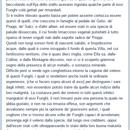
beccolando sull'Aja dello stallo avevano ingoiata qualche parte di essi
Funghi colà gettati per rimandarli.
Si è inoltre rilevato quanto basta per potere asserire certezza essere
questi di quelli, che crescono in famiglie al pedale de' Gelsi, de'
Pioppi, de' Salci, e d'altri alberi, ed essere stati in una specie di
palude disseccata, il cui fondo limaccioso vegetali putrefatti è tutto
sparso di teneri virgulti nati dalle sepolte radice de' Pioppi.
Quindi non lungi sonovi fonti di nascenti salubri, e limpidissime
acque, dalle quali è come inzuppato il fondo di questa Villa, nel cui
fertilissimo territorio, che è quasi dieci miglia, come Ella sa, dalle
Colline, e dalle Montagne discosto, non vi si è scoperto giammai
segno della presenza di alcun metallo, o sostanza minerale.
Difficile però si rende ogni conghiettura intorno la cagione del veleno
di questi Funghi, i quali si rendettero anche inutili le ordinarie
esperienze, (che si fecero sopra alcuni di essi) per distinguere i sani
dagli infetti, non essendosi potuto trarre da quelle alcun indizio della
loro malignità. La costanza però dei sintomi in tutti questi infelici
mangiatori di essi Funghi, il non trovarsi pure una persona la quale ne
abbia gustato, e non ne sia rimasta offesa, son argomenti che
avvalorano sempre più la opinione de' gravissimi autori, i quali
vogliono che si trovino alcune volte de' Funghi capaci di avvelenare;
provenga egli il veleno dalla specie, dal luogo ove crebbero, oppur
dall'esser stati colti oltreppassando lo stato della loro buona maturità.