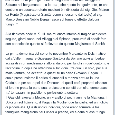
Spirano nel bergamasco. La lettera , che riporto integralmente, (e che
contiene un accurato referto medico) è indirizzata dal sig. Gio. Maironi
da Ponte (Magistrato di Sanità, come si desume dal testo) al sig.
Marco Bressani Nobile Bergamasco sul funesto effetto d'alcuni
funghi.
"
Alla richiesta onde V. S. Ill. ma mi onora intorno al tragico accidente
seguito, giorni sono, nel Villaggio di Spirano, procurerò di soddisfare
con parteciparle quanto si è rilevato da questo Magistrato di Sanità.
La prima domenica del corrente novembre Marcantonio Dolci nativo
dalla Valle Imagna, e Giuseppe Gastoldi da Spirano quivi ambedue
accasati in un medesimo stallo andarono per funghi in que' contorni, e
raccoltine in copia ne offerirono a' lor vicini, fra quali un solo, per sua
mala ventura, ne accettò: e questi fu un certo Giovanni Pagani, il
quale prese insieme il carico di cuocerli a mezza cottura in una
Caldaja, e per se, e pei due Donatori. di quelli così preparati ciascun
di loro ne presa la parte sua, e ciascuno conditi con olio, come usasi
fra' terrazzani, in padelle ne perfezionò la cottura.
Il Gastoldi aveva la Moglie, un Fratello di pochi anni, e la Matrigna: il
Dolci un sol figlioletto; il Pagani la Moglie, due fanciulle, ed un figliolo
di piccola età. Questi undici individui, onde erano formate le tre
famigliole mangiarono nel Lunedì a pranzo, ed a cena di essi funghi.