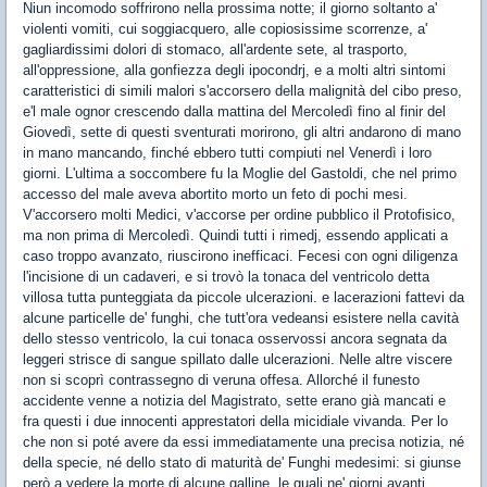
Niun incomodo soffrirono nella prossima notte; il giorno soltanto a'
violenti vomiti, cui soggiacquero, alle copiosissime scorrenze, a'
gagliardissimi dolori di stomaco, all'ardente sete, al trasporto,
all'oppressione, alla gonfiezza degli ipocondrj, e a molti altri sintomi
caratteristici di simili malori s'accorsero della malignità del cibo preso,
e'l male ognor crescendo dalla mattina del Mercoledì fino al finir del
Giovedì, sette di questi sventurati morirono, gli altri andarono di mano
in mano mancando, finché ebbero tutti compiuti nel Venerdì i loro
giorni. L'ultima a soccombere fu la Moglie del Gastoldi, che nel primo
accesso del male aveva abortito morto un feto di pochi mesi.
V'accorsero molti Medici, v'accorse per ordine pubblico il Protofisico,
ma non prima di Mercoledì. Quindi tutti i rimedj, essendo applicati a
caso troppo avanzato, riuscirono inefficaci. Fecesi con ogni diligenza
l'incisione di un cadaveri, e si trovò la tonaca del ventricolo detta
villosa tutta punteggiata da piccole ulcerazioni. e lacerazioni fattevi da
alcune particelle de' funghi, che tutt'ora vedeansi esistere nella cavità
dello stesso ventricolo, la cui tonaca osservossi ancora segnata da
leggeri strisce di sangue spillato dalle ulcerazioni. Nelle altre viscere
non si scoprì contrassegno di veruna offesa. Allorché il funesto
accidente venne a notizia del Magistrato, sette erano già mancati e
fra questi i due innocenti apprestatori della micidiale vivanda. Per lo
che non si poté avere da essi immediatamente una precisa notizia, né
della specie, né dello stato di maturità de' Funghi medesimi: si giunse
però a vedere la morte di alcune galline, le quali ne' giorni avanti