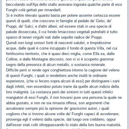
beccolando sull'Aja dello stallo avevano ingoiata qualche parte di essi
Funghi colà gettati per rimandarli.
Si è inoltre rilevato quanto basta per potere asserire certezza essere
questi di quelli, che crescono in famiglie al pedale de' Gelsi, de'
Pioppi, de' Salci, e d'altri alberi, ed essere stati in una specie di
palude disseccata, il cui fondo limaccioso vegetali putrefatti è tutto
sparso di teneri virgulti nati dalle sepolte radice de' Pioppi.
Quindi non lungi sonovi fonti di nascenti salubri, e limpidissime
acque, dalle quali è come inzuppato il fondo di questa Villa, nel cui
fertilissimo territorio, che è quasi dieci miglia, come Ella sa, dalle
Colline, e dalle Montagne discosto, non vi si è scoperto giammai
segno della presenza di alcun metallo, o sostanza minerale.
Difficile però si rende ogni conghiettura intorno la cagione del veleno
di questi Funghi, i quali si rendettero anche inutili le ordinarie
esperienze, (che si fecero sopra alcuni di essi) per distinguere i sani
dagli infetti, non essendosi potuto trarre da quelle alcun indizio della
loro malignità. La costanza però dei sintomi in tutti questi infelici
mangiatori di essi Funghi, il non trovarsi pure una persona la quale ne
abbia gustato, e non ne sia rimasta offesa, son argomenti che
avvalorano sempre più la opinione de' gravissimi autori, i quali
vogliono che si trovino alcune volte de' Funghi capaci di avvelenare;
provenga egli il veleno dalla specie, dal luogo ove crebbero, oppur
dall'esser stati colti oltreppassando lo stato della loro buona maturità.