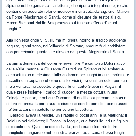
Spirano nel bergamasco. La lettera , che riporto integralmente, (e che
contiene un accurato referto medico) è indirizzata dal sig. Gio. Maironi
da Ponte (Magistrato di Sanità, come si desume dal testo) al sig.
Marco Bressani Nobile Bergamasco sul funesto effetto d'alcuni
funghi.
"
Alla richiesta onde V. S. Ill. ma mi onora intorno al tragico accidente
seguito, giorni sono, nel Villaggio di Spirano, procurerò di soddisfare
con parteciparle quanto si è rilevato da questo Magistrato di Sanità.
La prima domenica del corrente novembre Marcantonio Dolci nativo
dalla Valle Imagna, e Giuseppe Gastoldi da Spirano quivi ambedue
accasati in un medesimo stallo andarono per funghi in que' contorni, e
raccoltine in copia ne offerirono a' lor vicini, fra quali un solo, per sua
mala ventura, ne accettò: e questi fu un certo Giovanni Pagani, il
quale prese insieme il carico di cuocerli a mezza cottura in una
Caldaja, e per se, e pei due Donatori. di quelli così preparati ciascun
di loro ne presa la parte sua, e ciascuno conditi con olio, come usasi
fra' terrazzani, in padelle ne perfezionò la cottura.
Il Gastoldi aveva la Moglie, un Fratello di pochi anni, e la Matrigna: il
Dolci un sol figlioletto; il Pagani la Moglie, due fanciulle, ed un figliolo
di piccola età. Questi undici individui, onde erano formate le tre
famigliole mangiarono nel Lunedì a pranzo, ed a cena di essi funghi.