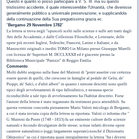
Questo è quanto io posso partecipare a V. S. Ill. ma su questo
tristissimo accidente, il quale interesserebbe l'Umanità, che divenisse
generalmente pubblico a universale preservazione; e supplicandola
della continuazione della Sua pregiatissima grazia ec.
"
Bergamo 29 Novembre 1782
"
La lettera si trova negli "opuscoli scelti sulle scienze e sulle arti tratti dagli
Atti delle Accademie, e dalle Collezioni Filosofiche, e Letterarie, delle
opere più recenti Inglesi, Tedesche, Francesi, Latine e Italiane, e da
Manoscritti originali e inediti TOMO I in Milano presso Giuseppe Marelli
con licenza de' Superiori M. DCCLXXXII ed è giacente presso la
Biblioteca Municipale "Panizzi" di Reggio Emilia.
Commento
Molti dubbi sorgono sulla frase del Maironi di "poter asserire con certezza
essere questi di quelli, che crescono in famiglie al pedale de' Gelsi, de'
Pioppi, de' Salci, e d'altri alberi" in quanto i sintomi descritti sono quelli
tipici degli avvelenamenti di tipo falloidinico, e nessuna specie
riconducibile a tale tipo di avvelenamento ha l'habitat descritto. Forse
l'autore della lettera è stato ingannato da testimoni poco attendibili. Su
questa versione concorda pienamente Mario Valoti micologo di Bergamo,
a cui è stata inviata copia della lettera su riportata. Valoti ci informa che "
G. Maironi da Ponte (1748 - 1833) fu un eminente cultore delle scienze
naturali e fecondo divulgatore delle stesse; scrisse infatti diverse opere
carattere naturalistico (oggi largamente superate) nonché il Dizionario
Odeporico" su cui è riportata quasi integralmente la lettera "fra i diversi