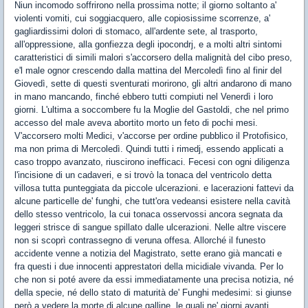
Niun incomodo soffrirono nella prossima notte; il giorno soltanto a'
violenti vomiti, cui soggiacquero, alle copiosissime scorrenze, a'
gagliardissimi dolori di stomaco, all'ardente sete, al trasporto,
all'oppressione, alla gonfiezza degli ipocondrj, e a molti altri sintomi
caratteristici di simili malori s'accorsero della malignità del cibo preso,
e'l male ognor crescendo dalla mattina del Mercoledì fino al finir del
Giovedì, sette di questi sventurati morirono, gli altri andarono di mano
in mano mancando, finché ebbero tutti compiuti nel Venerdì i loro
giorni. L'ultima a soccombere fu la Moglie del Gastoldi, che nel primo
accesso del male aveva abortito morto un feto di pochi mesi.
V'accorsero molti Medici, v'accorse per ordine pubblico il Protofisico,
ma non prima di Mercoledì. Quindi tutti i rimedj, essendo applicati a
caso troppo avanzato, riuscirono inefficaci. Fecesi con ogni diligenza
l'incisione di un cadaveri, e si trovò la tonaca del ventricolo detta
villosa tutta punteggiata da piccole ulcerazioni. e lacerazioni fattevi da
alcune particelle de' funghi, che tutt'ora vedeansi esistere nella cavità
dello stesso ventricolo, la cui tonaca osservossi ancora segnata da
leggeri strisce di sangue spillato dalle ulcerazioni. Nelle altre viscere
non si scoprì contrassegno di veruna offesa. Allorché il funesto
accidente venne a notizia del Magistrato, sette erano già mancati e
fra questi i due innocenti apprestatori della micidiale vivanda. Per lo
che non si poté avere da essi immediatamente una precisa notizia, né
della specie, né dello stato di maturità de' Funghi medesimi: si giunse
però a vedere la morte di alcune galline, le quali ne' giorni avanti