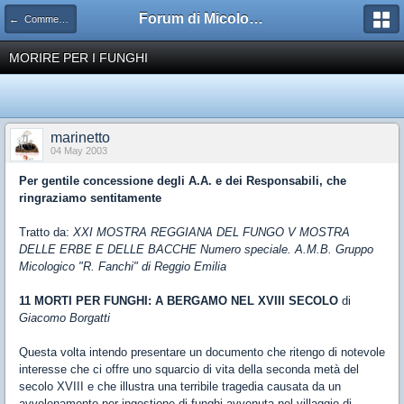
Forum di Micologia AMB Gruppo di Muggia e del Carso
← Commestibilità dei funghi
MORIRE PER I FUNGHI
marinetto
04 May 2003
Per gentile concessione degli A.A. e dei Responsabili, che
ringraziamo sentitamente
Tratto da:
XXI MOSTRA REGGIANA DEL FUNGO V MOSTRA
DELLE ERBE E DELLE BACCHE Numero speciale. A.M.B. Gruppo
Micologico "R. Fanchi" di Reggio Emilia
11 MORTI PER FUNGHI: A BERGAMO NEL XVIII SECOLO
di
Giacomo Borgatti
Questa volta intendo presentare un documento che ritengo di notevole
interesse che ci offre uno squarcio di vita della seconda metà del
secolo XVIII e che illustra una terribile tragedia causata da un
avvelenamento per ingestione di funghi avvenuta nel villaggio di