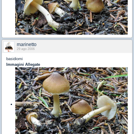
marinetto
29 ago 2006
basidiomi
Immagini Allegate