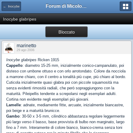
Forum di Micologia AMB Gruppo di Muggia e del Carso
← Inocybe
Inocybe glabripes
Bloccato
marinetto
29 ago 2006
Inocybe glabripes
Ricken 1915
Cappello
: diametro 15-25 mm, inizialmente conico-campanulato, poi
disteso con umbone ottuso e con orlo arrotondato. Colore da nocciola
a marrone chiaro, con il centro a tonalità più cupe, più chiaro al bordo.
Cuticola inizialmente quasi glabra poi con piccole squamosità ma
senza evidenti rimosità radiali, che però sopraggiungono con la
maturità. Pileipellis tendente a screpolarsi negli esemplari adulti.
Cortina non evidente negli esemplari più giovani.
Lamelle
: adnate, mediamente fitte, arcuate, inizialmente biancastre,
poi beige e a maturità brunicce.
Gambo
: 30-50 x 3-5 mm, cilindrico abbastanza regolare leggermente
più largo verso il basso, base provvista di bulbo non marginato, largo
fino a 7 mm. Interamente di colore bianco, bianco-crema senza toni