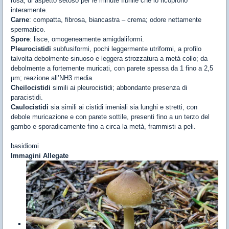
rosa; di aspetto setoso per le minute fibrille che lo ricoprono
interamente.
Carne
: compatta, fibrosa, biancastra – crema; odore nettamente
spermatico.
Spore
: lisce, omogeneamente amigdaliformi.
Pleurocistidi
subfusiformi, pochi leggermente utriformi, a profilo
talvolta debolmente sinuoso e leggera strozzatura a metà collo; da
debolmente a fortemente muricati, con parete spessa da 1 fino a 2,5
µm; reazione all’NH3 media.
Cheilocistidi
simili ai pleurocistidi; abbondante presenza di
paracistidi.
Caulocistidi
sia simili ai cistidi imeniali sia lunghi e stretti, con
debole muricazione e con parete sottile, presenti fino a un terzo del
gambo e sporadicamente fino a circa la metà, frammisti a peli.
basidiomi
Immagini Allegate