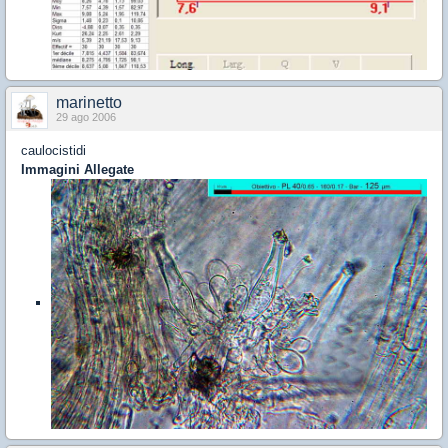
marinetto
29 ago 2006
caulocistidi
Immagini Allegate