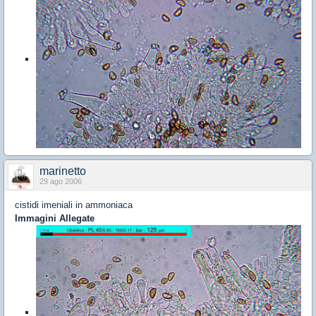
marinetto
29 ago 2006
cistidi imeniali in ammoniaca
Immagini Allegate