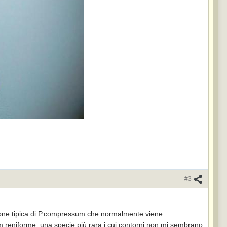
#3
izione tipica di P.compressum che normalmente viene
m reniforme, una specie più rara i cui contorni non mi sembrano