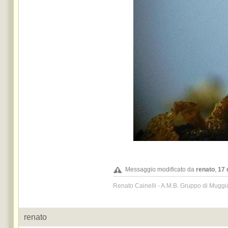
Messaggio modificato da
renato
,
17 
Renato Cainelli - A.M.B. Gruppo di Muggi
renato