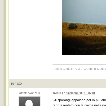
Renato Cainelli - A.M.B. Gruppo di Muggi
renato
Utente Avanzato
Inviato
17 dicembre 2006 - 16:10
Gli sporangi appaiono per lo più om
rappresentato con la cavità nella p