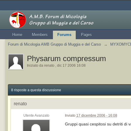
Home
Members
Forums
Pages
Forum di Micologia AMB Gruppo di Muggia e del Carso
→
MYXOMYCETE
Physarum compressum
Iniziato da
renato
,
dic 17 2006 16:08
8 risposte a questa discussione
renato
Utente Avanzato
Inviato
17 dicembre 2006 - 16:08
Gruppi quasi cespitosi su detriti di v