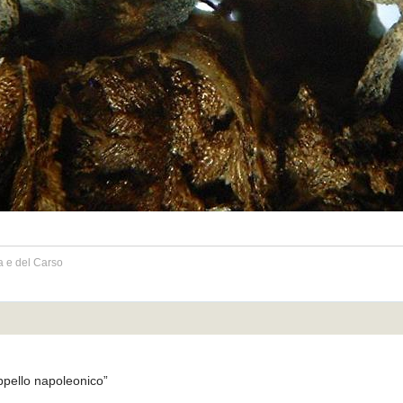
a e del Carso
appello napoleonico”