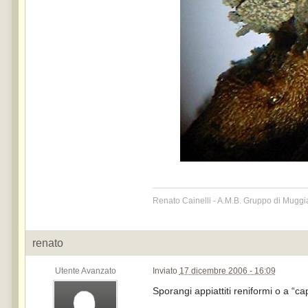
Renato Cainelli - A.M.B. Gruppo di Muggi
renato
Utente Avanzato
Inviato
17 dicembre 2006 - 16:09
Sporangi appiattiti reniformi o a “c