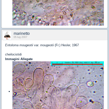
marinetto
05 lug 2007
Entoloma mougeotii
var.
mougeotii
(Fr.) Hesler, 1967
cheilocistidi
Immagini Allegate