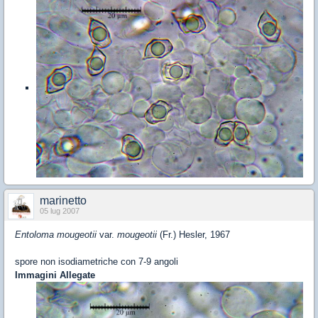
marinetto
05 lug 2007
Entoloma mougeotii
var.
mougeotii
(Fr.) Hesler, 1967
spore non isodiametriche con 7-9 angoli
Immagini Allegate