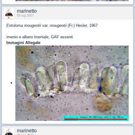
marinetto
05 lug 2007
Entoloma mougeotii
var.
mougeotii
(Fr.) Hesler, 1967
imenio e albero imeniale, GAF assenti
Immagini Allegate
marinetto