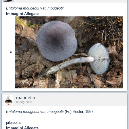
Entoloma mougeotii
var.
mougeotii
Immagini Allegate
marinetto
05 lug 2007
Entoloma mougeotii
var.
mougeotii
(Fr.) Hesler, 1967
pileipellis
Immagini Allegate