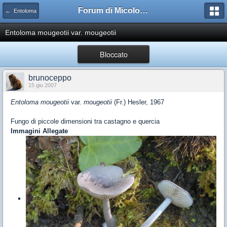
Forum di Micologia AMB Gruppo di Muggia e del Carso
← Entoloma
Entoloma mougeotii var. mougeotii
Bloccato
brunoceppo
15 giu 2007
Entoloma mougeotii
var.
mougeotii
(Fr.) Hesler, 1967
Fungo di piccole dimensioni tra castagno e quercia
Immagini Allegate