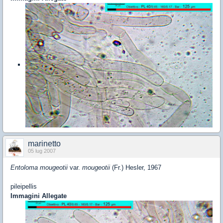
marinetto
05 lug 2007
Entoloma mougeotii
var.
mougeotii
(Fr.) Hesler, 1967
pileipellis
Immagini Allegate