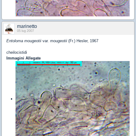
marinetto
05 lug 2007
Entoloma mougeotii
var.
mougeotii
(Fr.) Hesler, 1967
cheilocistidi
Immagini Allegate