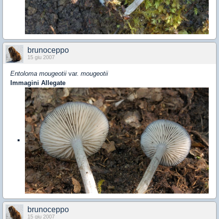
brunoceppo
15 giu 2007
Entoloma mougeotii
var.
mougeotii
Immagini Allegate
brunoceppo
15 giu 2007