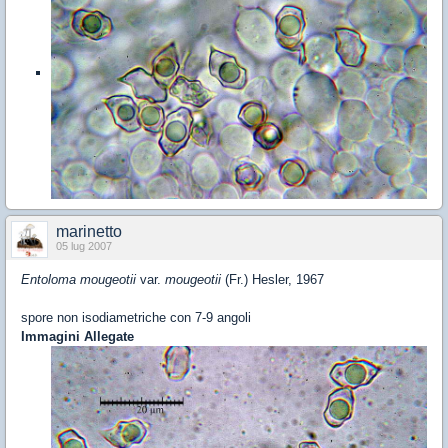
marinetto
05 lug 2007
Entoloma mougeotii
var.
mougeotii
(Fr.) Hesler, 1967
spore non isodiametriche con 7-9 angoli
Immagini Allegate