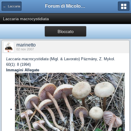
Forum di Micologia AMB Gruppo di Muggia e del Carso
← Laccaria
Laccaria macrocystidiata
Bloccato
marinetto
02 nov 2007
Laccaria macrocystidiata
(Migl. & Lavorato) Pázmány, Z. Mykol.
60(1): 8 (1994)
Immagini Allegate