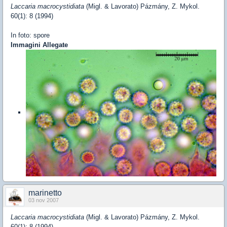
Laccaria macrocystidiata
(Migl. & Lavorato) Pázmány, Z. Mykol.
60(1): 8 (1994)
In foto: spore
Immagini Allegate
marinetto
03 nov 2007
Laccaria macrocystidiata
(Migl. & Lavorato) Pázmány, Z. Mykol.
60(1): 8 (1994)