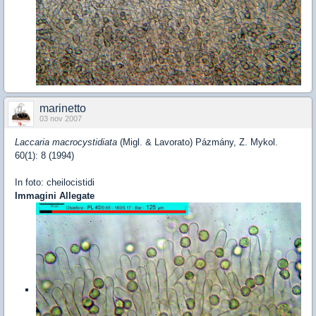
marinetto
03 nov 2007
Laccaria macrocystidiata
(Migl. & Lavorato) Pázmány, Z. Mykol.
60(1): 8 (1994)
In foto: cheilocistidi
Immagini Allegate