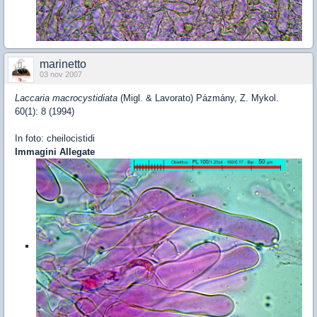
marinetto
03 nov 2007
Laccaria macrocystidiata
(Migl. & Lavorato) Pázmány, Z. Mykol.
60(1): 8 (1994)
In foto: cheilocistidi
Immagini Allegate