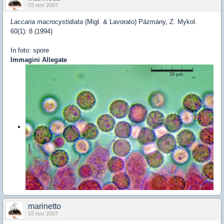
03 nov 2007
Laccaria macrocystidiata
(Migl. & Lavorato) Pázmány, Z. Mykol.
60(1): 8 (1994)
In foto: spore
Immagini Allegate
marinetto
03 nov 2007