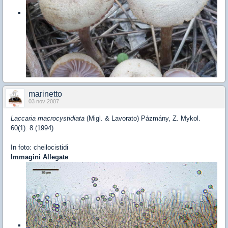
marinetto
03 nov 2007
Laccaria macrocystidiata
(Migl. & Lavorato) Pázmány, Z. Mykol.
60(1): 8 (1994)
In foto: cheilocistidi
Immagini Allegate