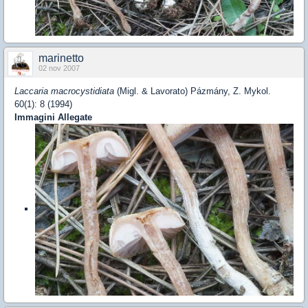
marinetto
02 nov 2007
Laccaria macrocystidiata
(Migl. & Lavorato) Pázmány, Z. Mykol.
60(1): 8 (1994)
Immagini Allegate