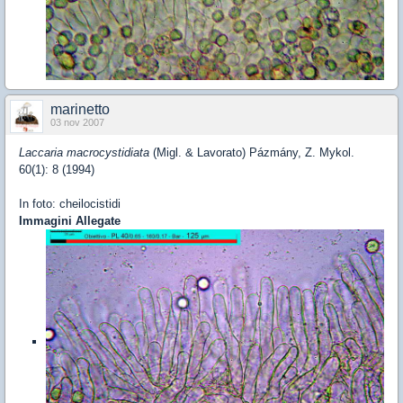
marinetto
03 nov 2007
Laccaria macrocystidiata
(Migl. & Lavorato) Pázmány, Z. Mykol.
60(1): 8 (1994)
In foto: cheilocistidi
Immagini Allegate