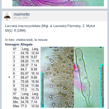
marinetto
03 nov 2007
Laccaria macrocystidiata
(Migl. & Lavorato) Pázmány, Z. Mykol.
60(1): 8 (1994)
In foto: cheilocistidi, le misure
Immagini Allegate