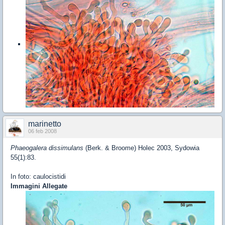
marinetto
06 feb 2008
Phaeogalera dissimulans
(Berk. & Broome) Holec 2003, Sydowia
55(1):83.
In foto: caulocistidi
Immagini Allegate