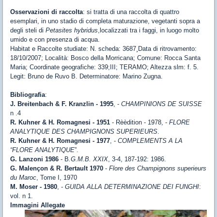
Osservazioni di raccolta
: si tratta di una raccolta di quattro
esemplari, in uno stadio di completa maturazione, vegetanti sopra a
degli steli di
Petasites hybridus
,localizzati tra i faggi, in luogo molto
umido e con presenza di acqua.
Habitat e Raccolte studiate: N. scheda: 3687¸Data di ritrovamento:
18/10/2007; Località: Bosco della Morricana; Comune: Rocca Santa
Maria; Coordinate geografiche: 339;III; TERAMO; Altezza slm: f. 5.
Legit: Bruno de Ruvo B. Determinatore: Marino Zugna.
Bibliografia
:
J. Breitenbach & F. Kranzlin - 1995
, -
CHAMPINIONS DE SUISSE
n .4
R. Kuhner & H. Romagnesi - 1951
- Rèèdition - 1978, -
FLORE
ANALYTIQUE DES CHAMPIGNONS SUPERIEURS
.
R. Kuhner & H. Romagnesi - 1977
, -
COMPLEMENTS A LA
“FLORE ANALYTIQUE
”.
G. Lanzoni 1986
- B
.G.M.B. XXIX
, 3-4, 187-192: 1986.
G. Malençon & R. Bertault 1970
-
Flore des Champignons superieurs
du Maroc
, Tome I, 1970
M. Moser - 1980
, -
GUIDA ALLA DETERMINAZIONE DEI FUNGHI
:
vol. n 1.
Immagini Allegate