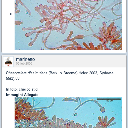
marinetto
06 feb 2008
Phaeogalera dissimulans
(Berk. & Broome) Holec 2003, Sydowia
55(1):83.
In foto: cheilocistidi
Immagini Allegate