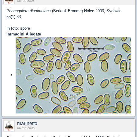
06 feb 2008
Phaeogalera dissimulans
(Berk. & Broome) Holec 2003, Sydowia
55(1):83.
In foto: spore
Immagini Allegate
marinetto
06 feb 2008