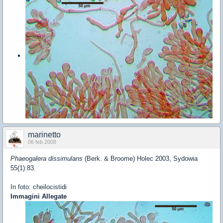
marinetto
06 feb 2008
Phaeogalera dissimulans
(Berk. & Broome) Holec 2003, Sydowia
55(1):83.
In foto: cheilocistidi
Immagini Allegate