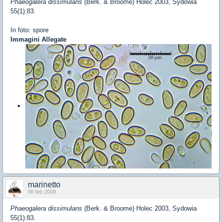
Phaeogalera dissimulans
(Berk. & Broome) Holec 2003, Sydowia
55(1):83.
In foto: spore
Immagini Allegate
marinetto
06 feb 2008
Phaeogalera dissimulans
(Berk. & Broome) Holec 2003, Sydowia
55(1):83.