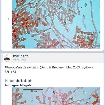
marinetto
06 feb 2008
Phaeogalera dissimulans
(Berk. & Broome) Holec 2003, Sydowia
55(1):83.
In foto: cheilocistidi
Immagini Allegate