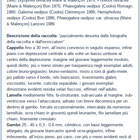
1960;
Dryophila olivacea
Maire & Malençon 1970;
Pholiota olivacea
(Maire & Malençon) Bon 1976;
Phaeogalera oedipus
(Cooke) Romagn.
1980;
Galerina oedipus
(Cooke) Clémençon 1986;
Hemipholiota
oedipus
(Cooke) Bon 1986;
Phaeogalera oedipus
var.
olivacea
(Maire
& Malençon) Lanzoni 1986
Descrizione della raccolta
: “parzialmente desunta dalle fotografie
della raccolta e dall'exsiccatum”.
Cappello
fino a 30 mm, all’inizio convesso in seguito espanso, infine
piano con depressione centrale e alle volte un basso umbone al
centro della depressione, margine nel giovane leggermente involuto,
quindi diritto, più o meno striato per trasparenza negli esemplari adulti;
colore bruno-grigiastro, bruno-verdastro, misto a toni di giallo-miele,
più pallido verso il bordo, orlo biancastro, rivestimento glabro,
viscosetto, lucente, cuticola separabile, i giovani esemplari
dimostrano evidenti residui velari fioccosi, effimeri nell’adulto.
Lamelle
mediamente fitte, bi-strutturate, sub-arcuate al margine, sub-
ventricose verso l’attaccatura, adnate con breve decorrenza per un
dentino al gambo, forcate occasionalmente, intercalate da numerose
lamellule, ocra chiaro in gioventù quindi brunastre, filo lamellare più
chiaro, finemente crenulato.
Gambo
25 - 40 x 0,3 - 0.6 mm, cilindrico, con base leggermente
allargata, da giovane biancastro quindi ocra-grigiastro, infine
imbrunente, all’inizio pieno, poi cavo, con più o meno evidenti resti di