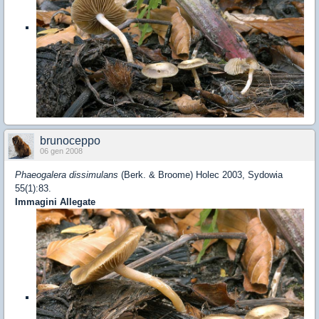
brunoceppo
06 gen 2008
Phaeogalera dissimulans
(Berk. & Broome) Holec 2003, Sydowia
55(1):83.
Immagini Allegate