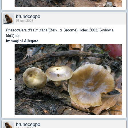
brunoceppo
06 gen 2008
Phaeogalera dissimulans
(Berk. & Broome) Holec 2003, Sydowia
55(1):83.
Immagini Allegate
brunoceppo