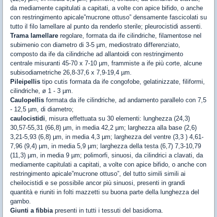
da mediamente capitulati a capitati, a volte con apice bifido, o anche
con restringimento apicale”mucrone ottuso” densamente fascicolati su
tutto il filo lamellare al punto da renderlo sterile; pleurocistidi assenti.
Trama lamellare
regolare, formata da ife cilindriche, filamentose nel
subimenio con diametro di 3-5 µm, mediostrato differenziato,
composto da ife da cilindriche ad allantoidi con restringimento
centrale misuranti 45-70 x 7-10 µm, frammiste a ife più corte, alcune
subisodiametriche 26,8-37,6 x 7,9-19,4 µm.
Pileipellis
tipo cutis formata da ife congofobe, gelatinizzate, filiformi,
cilindriche, ø 1 - 3 µm.
Caulopellis
formata da ife cilindriche, ad andamento parallelo con 7,5
- 12,5 µm, di diametro;
caulocistidi
, misura effettuata su 30 elementi: lunghezza (24,3)
30,57-55,31 (66,8) µm, in media 42,2 µm; larghezza alla base (2,6)
3,21-5,93 (6,8) µm, in media 4,3 µm; larghezza del ventre (3,3 ) 4,61-
7,96 (9,4) µm, in media 5,9 µm; larghezza della testa (6,7) 7,3-10,79
(11,3) µm, in media 9 µm; polimorfi, sinuosi, da cilindrici a clavati, da
mediamente capitulati a capitati, a volte con apice bifido, o anche con
restringimento apicale”mucrone ottuso”, del tutto simili simili ai
cheilocistidi e se possibile ancor più sinuosi, presenti in grandi
quantità e riuniti in folti mazzetti su buona parte della lunghezza del
gambo.
Giunti a fibbia
presenti in tutti i tessuti del basidioma.