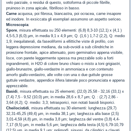
velo parziale, o residui di questo, sottoforma di piccole fibrille,
pruinoso in zona apicale, fibrilloso in basso.
Carne
acquosa, poi fibrosa, biancastra, poi ocracea, carne insapore
ed inodore. In exsiccata gli esemplari assumono un aspetto sericeo.
Microscopia
:
Spore
, misura effettuata su 250 elementi: (6,8) 8,3-10 (12,1) x (4,1 )
4,5-5,3 (6,0) µm, in media 9,1 x 4,9 µm; Q. (1,6 ) 1,7-2 (2,2), Q. medio
1,9; inequilaterali, da faseoliformi a ellittiche viste di profilo, con
leggera depressione mediana, da sub-ovoidi a sub cilindriche in
proiezione frontale, apice attenuato, poro germinativo appena visibile,
lisce, con parete leggermente spessa ma prezzabile solo a forti
ingrandimenti, in H2O di colore bruno chiaro o misto a toni grigiastri,
giallo-brunastre, giallo-verdastre in ammoniaca e con contenuto
amorfo giallo-verdastro, alle volte con una o due guttule grosse
guttule verdastre, appendice ilifera laterale poco pronunciata e appena
apprezzabile.
Basidi
, misura effettuata su 25 elementi; (22,0) 25,58 - 32,16 (33,1) x
(7,4) 7,5 - 9,52 (10,0) µm; in media 28,6 x 8,7 µm; Q. : (2,7) 2,86 -
3,64 (4,2); Q. medio: 3,3; tetrasporici, non notati basidi bisporici.
Cheilocistidi
, misura effettuata su 30 elementi: lunghezza (29,7)
32,31-45,25 (49,4) µm, in media 38,1 µm; larghezza alla base (2,5)
3,01-4,59 (4,8) µm, in media 3,8 µm; larghezza del ventre (3,8) 4,4-
7,17 (9,5) µm, in media 5,6 µm; larghezza della testa (4,5) 6,79-10,79
(12,5) µm, in media 9,1 µm; polimorfi, sinuosi, da cilindrici a clavati,