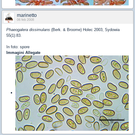
marinetto
06 feb 2008
Phaeogalera dissimulans
(Berk. & Broome) Holec 2003, Sydowia
55(1):83.
In foto: spore
Immagini Allegate