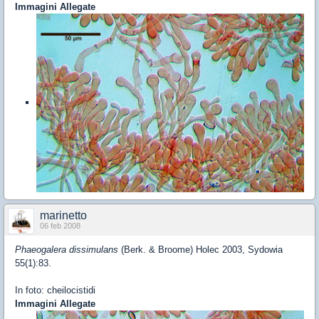
Immagini Allegate
marinetto
06 feb 2008
Phaeogalera dissimulans
(Berk. & Broome) Holec 2003, Sydowia
55(1):83.
In foto: cheilocistidi
Immagini Allegate