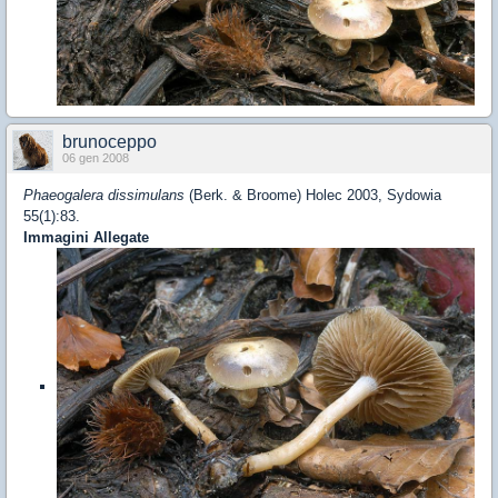
brunoceppo
06 gen 2008
Phaeogalera dissimulans
(Berk. & Broome) Holec 2003, Sydowia
55(1):83.
Immagini Allegate