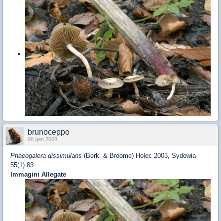
brunoceppo
06 gen 2008
Phaeogalera dissimulans
(Berk. & Broome) Holec 2003, Sydowia
55(1):83.
Immagini Allegate