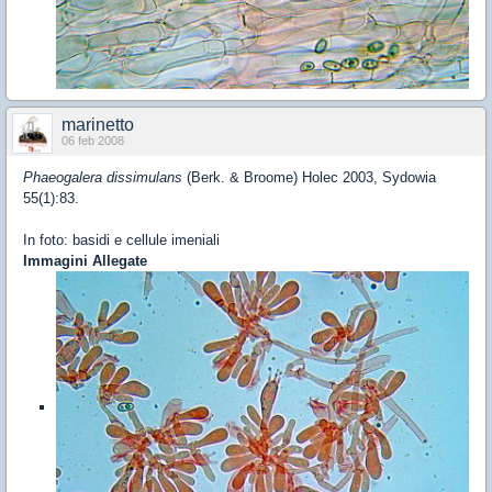
marinetto
06 feb 2008
Phaeogalera dissimulans
(Berk. & Broome) Holec 2003, Sydowia
55(1):83.
In foto: basidi e cellule imeniali
Immagini Allegate