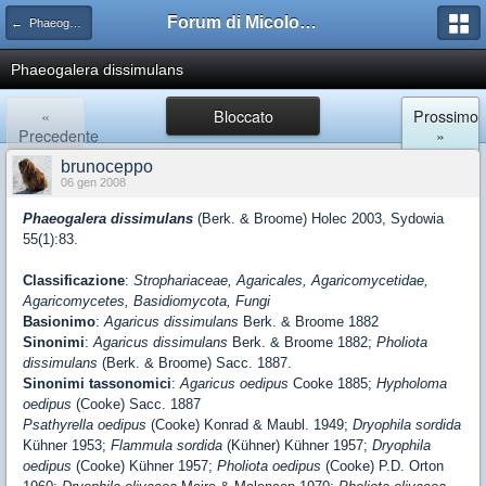
Forum di Micologia AMB Gruppo di Muggia e del Carso
← Phaeogalera
Phaeogalera dissimulans
«
Bloccato
Prossimo
Precedente
»
brunoceppo
06 gen 2008
Phaeogalera dissimulans
(Berk. & Broome) Holec 2003, Sydowia
55(1):83.
Classificazione
:
Strophariaceae, Agaricales, Agaricomycetidae,
Agaricomycetes, Basidiomycota, Fungi
Basionimo
:
Agaricus dissimulans
Berk. & Broome 1882
Sinonimi
:
Agaricus dissimulans
Berk. & Broome 1882;
Pholiota
dissimulans
(Berk. & Broome) Sacc. 1887.
Sinonimi tassonomici
:
Agaricus oedipus
Cooke 1885;
Hypholoma
oedipus
(Cooke) Sacc. 1887
Psathyrella oedipus
(Cooke) Konrad & Maubl. 1949;
Dryophila sordida
Kühner 1953;
Flammula sordida
(Kühner) Kühner 1957;
Dryophila
oedipus
(Cooke) Kühner 1957;
Pholiota oedipus
(Cooke) P.D. Orton