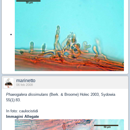
marinetto
06 feb 2008
Phaeogalera dissimulans
(Berk. & Broome) Holec 2003, Sydowia
55(1):83.
In foto: caulocistidi
Immagini Allegate