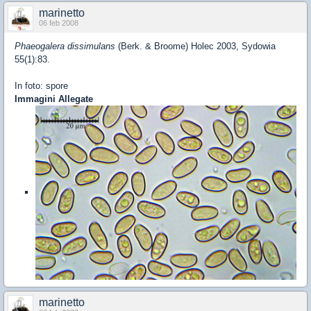
marinetto
06 feb 2008
Phaeogalera dissimulans
(Berk. & Broome) Holec 2003, Sydowia
55(1):83.
In foto: spore
Immagini Allegate
marinetto