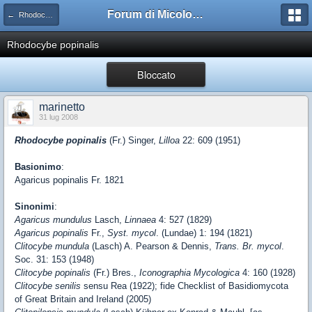
Forum di Micologia AMB Gruppo di Muggia e del Carso
← Rhodocybe
Rhodocybe popinalis
Bloccato
marinetto
31 lug 2008
Rhodocybe popinalis
(Fr.) Singer,
Lilloa
22: 609 (1951)
Basionimo
:
Agaricus popinalis Fr. 1821
Sinonimi
:
Agaricus mundulus
Lasch,
Linnaea
4: 527 (1829)
Agaricus popinalis
Fr.,
Syst. mycol
. (Lundae) 1: 194 (1821)
Clitocybe mundula
(Lasch) A. Pearson & Dennis,
Trans. Br. mycol
.
Soc. 31: 153 (1948)
Clitocybe popinalis
(Fr.) Bres.,
Iconographia Mycologica
4: 160 (1928)
Clitocybe senilis
sensu Rea (1922); fide Checklist of Basidiomycota
of Great Britain and Ireland (2005)