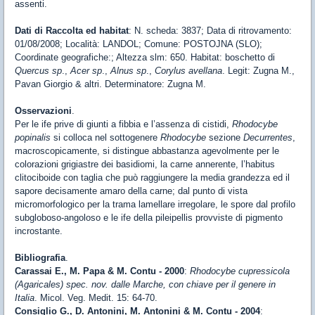
assenti.
Dati di Raccolta ed habitat
: N. scheda: 3837; Data di ritrovamento:
01/08/2008; Località: LANDOL; Comune: POSTOJNA (SLO);
Coordinate geografiche:; Altezza slm: 650. Habitat: boschetto di
Quercus sp
.,
Acer sp
.,
Alnus sp
.,
Corylus avellana
. Legit: Zugna M.,
Pavan Giorgio & altri. Determinatore: Zugna M.
Osservazioni
.
Per le ife prive di giunti a fibbia e l’assenza di cistidi,
Rhodocybe
popinalis
si colloca nel sottogenere
Rhodocybe
sezione
Decurrentes
,
macroscopicamente, si distingue abbastanza agevolmente per le
colorazioni grigiastre dei basidiomi, la carne annerente, l’habitus
clitociboide con taglia che può raggiungere la media grandezza ed il
sapore decisamente amaro della carne; dal punto di vista
micromorfologico per la trama lamellare irregolare, le spore dal profilo
subgloboso-angoloso e le ife della pileipellis provviste di pigmento
incrostante.
Bibliografia
.
Carassai E., M. Papa & M. Contu - 2000
:
Rhodocybe cupressicola
(Agaricales) spec. nov. dalle Marche, con chiave per il genere in
Italia
. Micol. Veg. Medit. 15: 64-70.
Consiglio G., D. Antonini, M. Antonini & M. Contu - 2004
: