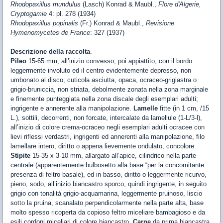
Rhodopaxillus mundulus
(Lasch) Konrad & Maubl.,
Flore d'Algerie,
Cryptogamie
4: pl. 278 (1934)
Rhodopaxillus popinalis
(Fr.) Konrad & Maubl.,
Revisione
Hymenomycetes de France
: 327 (1937)
Descrizione della raccolta
.
Pileo
15-65 mm, all’inizio convesso, poi appiattito, con il bordo
leggermente involuto ed il centro evidentemente depresso, non
umbonato al disco; cuticola asciutta, opaca, ocraceo-grigiastra o
grigio-bruniccia, non striata, debolmente zonata nella zona marginale
e finemente punteggiata nella zona discale degli esemplari adulti;
ingrigente e annerente alla manipolazione.
Lamelle
fitte (in 1 cm, /15
L.), sottili, decorrenti, non forcate, intercalate da lamellule (1-L/3-l),
all’inizio di colore crema-ocraceo negli esemplari adulti ocracee con
lievi riflessi verdastri, ingrigenti ed annerenti alla manipolazione, filo
lamellare intero, diritto o appena lievemente ondulato, concolore.
Stipite
15-35 x 3-10 mm, allargato all’apice, cilindrico nella parte
centrale (apparentemente bulbosetto alla base “per la concomitante
presenza di feltro basale), ed in basso, diritto o leggermente ricurvo,
pieno, sodo, all’inizio biancastro sporco, quindi ingrigente, in seguito
grigio con tonalità grigio-acquamarina, leggermente pruinoso, liscio
sotto la pruina, scanalato perpendicolarmente nella parte alta, base
molto spesso ricoperta da copioso feltro miceliare bambagioso e da
esili cordoni miceliari di colore biancastro.
Carne
da prima biancastra