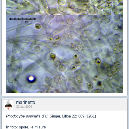
marinetto
31 lug 2008
Rhodocybe popinalis
(Fr.) Singer, Lilloa 22: 609 (1951)
In foto: spore, le misure