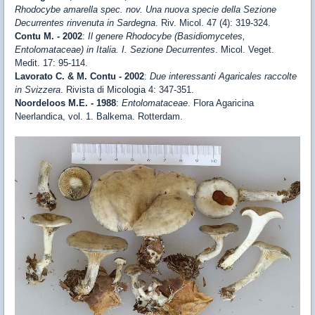
Rhodocybe amarella spec. nov. Una nuova specie della Sezione
Decurrentes rinvenuta in Sardegna
. Riv. Micol. 47 (4): 319-324.
Contu M. - 2002
:
Il genere Rhodocybe (Basidiomycetes,
Entolomataceae) in Italia. I. Sezione Decurrentes
. Micol. Veget.
Medit. 17: 95-114.
Lavorato C. & M. Contu - 2002
:
Due interessanti Agaricales raccolte
in Svizzera
. Rivista di Micologia 4: 347-351.
Noordeloos M.E. - 1988
:
Entolomataceae
. Flora Agaricina
Neerlandica, vol. 1. Balkema. Rotterdam.