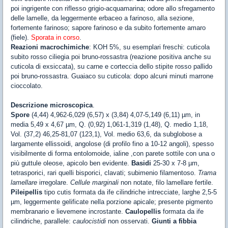
poi ingrigente con riflesso grigio-acquamarina; odore allo sfregamento
delle lamelle, da leggermente erbaceo a farinoso, alla sezione,
fortemente farinoso; sapore farinoso e da subito fortemente amaro
(fiele).
Sporata in corso
.
Reazioni macrochimiche
: KOH 5%, su esemplari freschi: cuticola
subito rosso ciliegia poi bruno-rossastra (reazione positiva anche su
cuticola di exsiccata), su carne e corteccia dello stipite rosso pallido
poi bruno-rossastra. Guaiaco su cuticola: dopo alcuni minuti marrone
cioccolato.
Descrizione microscopica
.
Spore
(4,44) 4,962-6,029 (6,57) x (3,84) 4,07-5,149 (6,11) µm, in
media 5,49 x 4,67 µm, Q. (0,92) 1,061-1,319 (1,48), Q. medio 1,18,
Vol. (37,2) 46,25-81,07 (123,1), Vol. medio 63,6, da subglobose a
largamente ellissoidi, angolose (di profilo fino a 10-12 angoli), spesso
visibilmente di forma entolomoide, ialine ,con parete sottile con una o
più guttule oleose, apicolo ben evidente.
Basidi
25-30 x 7-8 µm,
tetrasporici, rari quelli bisporici, clavati; subimenio filamentoso.
Trama
lamellare
irregolare.
Cellule marginali
non notate, filo lamellare fertile.
Pileipellis
tipo cutis formata da ife cilindriche intrecciate, larghe 2,5-5
µm, leggermente gelificate nella porzione apicale; presente pigmento
membranario e lievemene incrostante.
Caulopellis
formata da ife
cilindriche, parallele:
caulocistidi
non osservati.
Giunti a fibbia