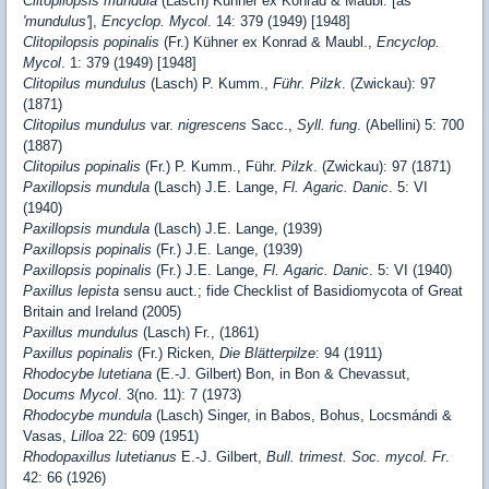
Clitopilopsis mundula
(Lasch) Kühner ex Konrad & Maubl. [as
'mundulus'
],
Encyclop. Mycol
. 14: 379 (1949) [1948]
Clitopilopsis popinalis
(Fr.) Kühner ex Konrad & Maubl.,
Encyclop.
Mycol
. 1: 379 (1949) [1948]
Clitopilus mundulus
(Lasch) P. Kumm.,
Führ. Pilzk
. (Zwickau): 97
(1871)
Clitopilus mundulus
var.
nigrescens
Sacc.,
Syll. fung
. (Abellini) 5: 700
(1887)
Clitopilus popinalis
(Fr.) P. Kumm., Führ.
Pilzk
. (Zwickau): 97 (1871)
Paxillopsis mundula
(Lasch) J.E. Lange,
Fl. Agaric. Danic
. 5: VI
(1940)
Paxillopsis mundula
(Lasch) J.E. Lange, (1939)
Paxillopsis popinalis
(Fr.) J.E. Lange, (1939)
Paxillopsis popinalis
(Fr.) J.E. Lange,
Fl. Agaric. Danic
. 5: VI (1940)
Paxillus lepista
sensu auct.; fide Checklist of Basidiomycota of Great
Britain and Ireland (2005)
Paxillus mundulus
(Lasch) Fr., (1861)
Paxillus popinalis
(Fr.) Ricken,
Die Blätterpilze
: 94 (1911)
Rhodocybe lutetiana
(E.-J. Gilbert) Bon, in Bon & Chevassut,
Docums Mycol
. 3(no. 11): 7 (1973)
Rhodocybe mundula
(Lasch) Singer, in Babos, Bohus, Locsmándi &
Vasas,
Lilloa
22: 609 (1951)
Rhodopaxillus lutetianus
E.-J. Gilbert,
Bull. trimest. Soc. mycol. Fr
.
42: 66 (1926)