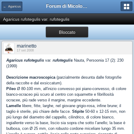
Forum di Micologia AMB Gruppo di Muggia e del Carso
← Agaricus
Agaricus rufotegulis var. rufotegulis
Bloccato
marinetto
17 set 2008
Agaricus rufotegulis
var.
rufotegulis
Nauta, Persoonia 17 (2): 230
(1999)
Descrizione macroscopica
(parzialmente desunta dalle fotogrsfie
della raccolte e dal exsiccatum).
Pileo
Ø 80-100 mm, all'inizio convesso poi piano-convesso, di colore
bianco-ocraceo più scuro al centro con squamette e fibrillosità
ocracee, più rade verso il margine, margine eccedente.
Lamelle
libere, fitte, larghe, nel giovane grigio-rosa, infine brune; il
taglio è sterile, più chiare delle facce.
Stipite
50-60 x 12-15 mm, non
più lungo del diametro del cappello, cilindrico, di colore bianco,
ingiallente verso la base, liscio sia sopra che sotto l’anello; la base è
bulbosa, con Ø 25 mm, con robusto cordone miceliare lungo 35 mm.