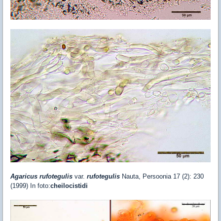
Agaricus rufotegulis
var.
rufotegulis
Nauta, Persoonia 17 (2): 230
(1999) In foto:
cheilocistidi