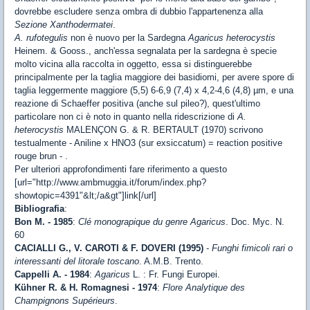
dovrebbe escludere senza ombra di dubbio l'appartenenza alla
Sezione
Xanthodermatei
.
A. rufotegulis
non è nuovo per la Sardegna
Agaricus heterocystis
Heinem. & Gooss., anch'essa segnalata per la sardegna è specie
molto vicina alla raccolta in oggetto, essa si distinguerebbe
principalmente per la taglia maggiore dei basidiomi, per avere spore di
taglia leggermente maggiore (5,5) 6-6,9 (7,4) x 4,2-4,6 (4,8) µm, e una
reazione di Schaeffer positiva (anche sul pileo?), quest'ultimo
particolare non ci è noto in quanto nella ridescrizione di
A.
heterocystis
MALENÇON G. & R. BERTAULT (1970) scrivono
testualmente - Aniline x HNO3 (sur exsiccatum) = reaction positive
rouge brun - .
Per ulteriori approfondimenti fare riferimento a questo
[url="http://www.ambmuggia.it/forum/index.php?
showtopic=4391"&lt;/a&gt"]link[/url]
Bibliografia
:
Bon M. - 1985
:
Clé monograpique du genre Agaricus
. Doc. Myc. N.
60
CACIALLI G., V. CAROTI & F. DOVERI (1995)
-
Funghi fimicoli rari o
interessanti del litorale toscano
. A.M.B. Trento.
Cappelli A. - 1984
:
Agaricus
L. : Fr. Fungi Europei.
Kühner R. & H. Romagnesi - 1974
:
Flore Analytique des
Champignons Supérieurs
.