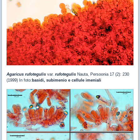
Agaricus rufotegulis
var.
rufotegulis
Nauta, Persoonia 17 (2): 230
(1999) In foto:
basidi, subimenio e cellule imeniali