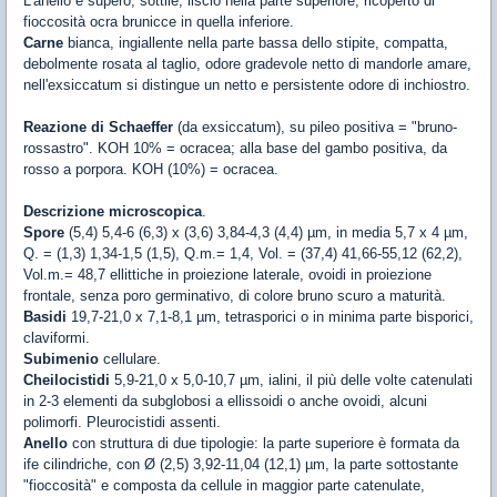
L'anello è supero, sottile, liscio nella parte superiore, ricoperto di
fioccosità ocra brunicce in quella inferiore.
Carne
bianca, ingiallente nella parte bassa dello stipite, compatta,
debolmente rosata al taglio, odore gradevole netto di mandorle amare,
nell'exsiccatum si distingue un netto e persistente odore di inchiostro.
Reazione di Schaeffer
(da exsiccatum), su pileo positiva = "bruno-
rossastro". KOH 10% = ocracea; alla base del gambo positiva, da
rosso a porpora. KOH (10%) = ocracea.
Descrizione microscopica
.
Spore
(5,4) 5,4-6 (6,3) x (3,6) 3,84-4,3 (4,4) µm, in media 5,7 x 4 µm,
Q. = (1,3) 1,34-1,5 (1,5), Q.m.= 1,4, Vol. = (37,4) 41,66-55,12 (62,2),
Vol.m.= 48,7 ellittiche in proiezione laterale, ovoidi in proiezione
frontale, senza poro germinativo, di colore bruno scuro a maturità.
Basidi
19,7-21,0 x 7,1-8,1 µm, tetrasporici o in minima parte bisporici,
claviformi.
Subimenio
cellulare.
Cheilocistidi
5,9-21,0 x 5,0-10,7 µm, ialini, il più delle volte catenulati
in 2-3 elementi da subglobosi a ellissoidi o anche ovoidi, alcuni
polimorfi. Pleurocistidi assenti.
Anello
con struttura di due tipologie: la parte superiore è formata da
ife cilindriche, con Ø (2,5) 3,92-11,04 (12,1) µm, la parte sottostante
"fioccosità" e composta da cellule in maggior parte catenulate,