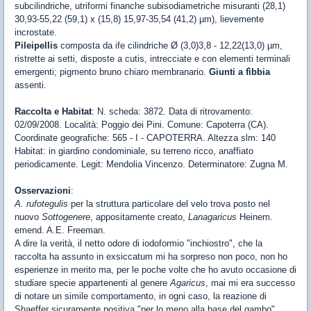
subcilindriche, utriformi finanche subisodiametriche misuranti (28,1)
30,93-55,22 (59,1) x (15,8) 15,97-35,54 (41,2) µm), lievemente
incrostate.
Pileipellis
composta da ife cilindriche Ø (3,0)3,8 - 12,22(13,0) µm,
ristrette ai setti, disposte a cutis, intrecciate e con elementi terminali
emergenti; pigmento bruno chiaro membranario.
Giunti a fìbbia
assenti.
Raccolta e Habitat
: N. scheda: 3872. Data di ritrovamento:
02/09/2008. Località: Poggio dei Pini. Comune: Capoterra (CA).
Coordinate geografiche: 565 - I - CAPOTERRA. Altezza slm: 140
Habitat: in giardino condominiale, su terreno ricco, anaffiato
periodicamente. Legit: Mendolia Vincenzo. Determinatore: Zugna M.
Osservazioni
:
A. rufotegulis
per la struttura particolare del velo trova posto nel
nuovo
Sottogenere
, appositamente creato,
Lanagaricus
Heinem.
emend. A.E. Freeman.
A dire la verità, il netto odore di iodoformio "inchiostro", che la
raccolta ha assunto in exsiccatum mi ha sorpreso non poco, non ho
esperienze in merito ma, per le poche volte che ho avuto occasione di
studiare specie appartenenti al genere
Agaricus
, mai mi era successo
di notare un simile comportamento, in ogni caso, la reazione di
Shaeffer sicuramente positiva "per lo meno alla base del gambo",