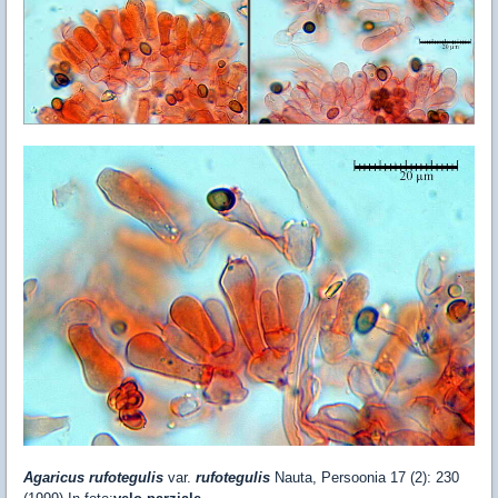
Agaricus rufotegulis
var.
rufotegulis
Nauta, Persoonia 17 (2): 230