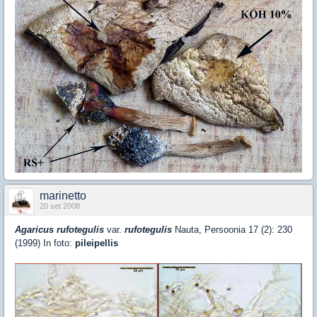
marinetto
20 set 2008
Agaricus rufotegulis
var.
rufotegulis
Nauta, Persoonia 17 (2): 230
(1999) In foto:
pileipellis