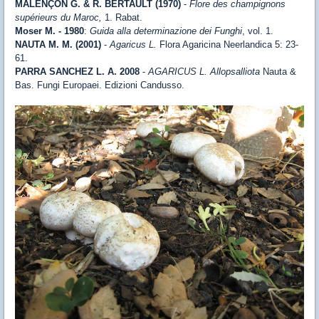
MALENÇON G. & R. BERTAULT (1970)
-
Flore des champignons
supérieurs du Maroc,
1. Rabat.
Moser M. - 1980
:
Guida alla determinazione dei Funghi
, vol. 1.
NAUTA M. M. (2001)
-
Agaricus L.
Flora Agaricina Neerlandica 5: 23-
61.
PARRA SANCHEZ L. A. 2008
-
AGARICUS L. Allopsalliota
Nauta &
Bas. Fungi Europaei. Edizioni Candusso.