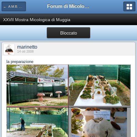
Forum di Micologia AMB Gruppo di Muggia e del Carso
← A.M.B. Muggia e Carso
XXVII Mostra Micologica di Muggia
Bloccato
marinetto
14 ott 2008
la preparazione