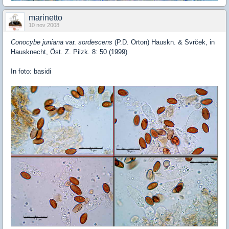
marinetto
10 nov 2008
Conocybe juniana
var.
sordescens
(P.D. Orton) Hauskn. & Svrček, in
Hausknecht, Öst. Z. Pilzk. 8: 50 (1999)
In foto: basidi