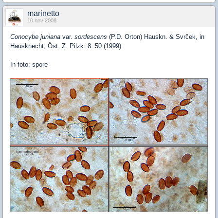
marinetto
10 nov 2008
Conocybe juniana
var.
sordescens
(P.D. Orton) Hauskn. & Svrček, in
Hausknecht, Öst. Z. Pilzk. 8: 50 (1999)
In foto: spore