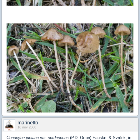
marinetto
10 nov 2008
Conocybe juniana
var.
sordescens
(P.D. Orton) Hauskn. & Svrček, in