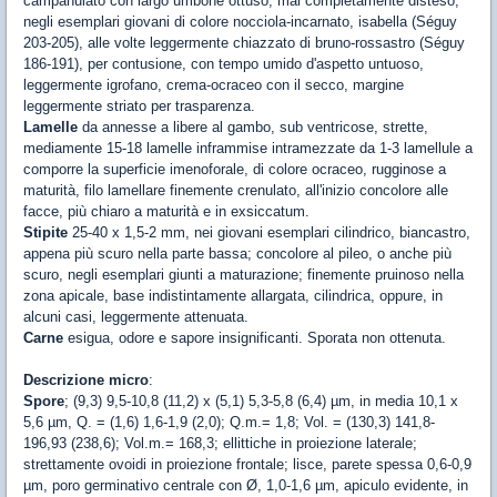
campanulato con largo umbone ottuso, mai completamente disteso,
negli esemplari giovani di colore nocciola-incarnato, isabella (Séguy
203-205), alle volte leggermente chiazzato di bruno-rossastro (Séguy
186-191), per contusione, con tempo umido d'aspetto untuoso,
leggermente igrofano, crema-ocraceo con il secco, margine
leggermente striato per trasparenza.
Lamelle
da annesse a libere al gambo, sub ventricose, strette,
mediamente 15-18 lamelle inframmise intramezzate da 1-3 lamellule a
comporre la superficie imenoforale, di colore ocraceo, rugginose a
maturità, filo lamellare finemente crenulato, all'inizio concolore alle
facce, più chiaro a maturità e in exsiccatum.
Stipite
25-40 x 1,5-2 mm, nei giovani esemplari cilindrico, biancastro,
appena più scuro nella parte bassa; concolore al pileo, o anche più
scuro, negli esemplari giunti a maturazione; finemente pruinoso nella
zona apicale, base indistintamente allargata, cilindrica, oppure, in
alcuni casi, leggermente attenuata.
Carne
esigua, odore e sapore insignificanti. Sporata non ottenuta.
Descrizione micro
:
Spore
; (9,3) 9,5-10,8 (11,2) x (5,1) 5,3-5,8 (6,4) µm, in media 10,1 x
5,6 µm, Q. = (1,6) 1,6-1,9 (2,0); Q.m.= 1,8; Vol. = (130,3) 141,8-
196,93 (238,6); Vol.m.= 168,3; ellittiche in proiezione laterale;
strettamente ovoidi in proiezione frontale; lisce, parete spessa 0,6-0,9
µm, poro germinativo centrale con Ø, 1,0-1,6 µm, apiculo evidente, in