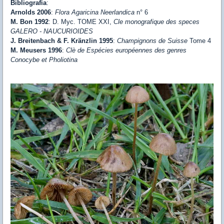
Bibliografia
:
Arnolds 2006
:
Flora Agaricina Neerlandica
n° 6
M. Bon 1992
: D. Myc. TOME XXI,
Cle monografique des speces
GALERO - NAUCURIOIDES
J. Breitenbach & F. Kränzlin 1995
:
Champignons de Suisse
Tome 4
M. Meusers 1996
:
Clè de Espécies européennes des genres
Conocybe et Pholiotina