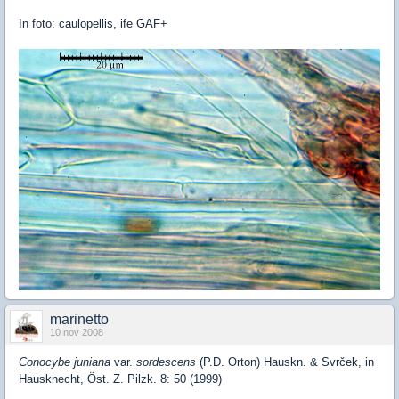
In foto: caulopellis, ife GAF+
marinetto
10 nov 2008
Conocybe juniana
var.
sordescens
(P.D. Orton) Hauskn. & Svrček, in
Hausknecht, Öst. Z. Pilzk. 8: 50 (1999)