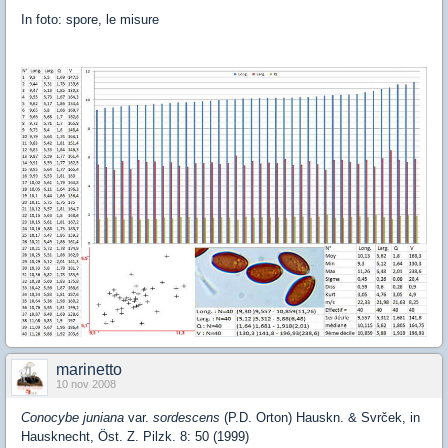
In foto: spore, le misure
marinetto
10 nov 2008
Conocybe juniana
var.
sordescens
(P.D. Orton) Hauskn. & Svrček, in
Hausknecht, Öst. Z. Pilzk. 8: 50 (1999)