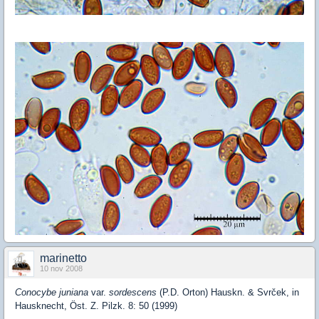
marinetto
10 nov 2008
Conocybe juniana
var.
sordescens
(P.D. Orton) Hauskn. & Svrček, in
Hausknecht, Öst. Z. Pilzk. 8: 50 (1999)