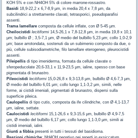
KOH 5% e con NH4OH 5% di colore marrone-rossastro.
Basidi
18,9-22,2 x 6,7-8,9 µm, in media 20,4 x 7,8 µm, da
subcilindrici a strettamente clavati, tetrasporici, pseudoparafisi
assenti.
Trama lamellare
composta da cellule inflate, con Ø 5-45 µm.
Cheilocistidi
lecitiformi
14,5-26,1 x 7,8-12,8 µm, in media 19,8 x 10,1
µm; bulbillo Ø ; 3,5-7,1 µm, Ø medio del bulbillo 5,23 µm; collo 1,0-2,9
µm; base arrotondata, sostenuti da un subimenio composto da due, o
più, cellule subisodiametriche, filo lamellare eterogeneo, pleurocistidi
assenti.
Pileipellis
di tipo imeniderma, formata da cellule clavate o
sferopeducolate 20,6-33,1 x 11,9-23,5 µm, ialine, spesso con base
pigmentata di brunastro.
Pileocistidi
lecitiformi
15,0-26,8 x 9,3-13,8 µm, bulbillo Ø 4,6-7,3 µm,
Ø medio del bulbillo 6,01 µm; collo lungo 1,1-3,2 µm, simili, nelle
forme, ai cistidi imeniali, pigmentati di brunastro, dispersi sulla
superficie pileica.
Caulopellis
di tipo cutis, composta da ife cilindriche, con Ø 4,1-13,7
µm, ialine, settate.
Caulocistidi
lecitiformi
15,1-26,6 x 9,3-15,6 µm, bulbillo Ø 4,9-7,5
µm, Ø medio del bulbillo 6,17 µm; collo lungo 1,1-3,0 µm, simili ai
cistidi imeniali, ialini.
Giunti a fibbia
presenti in tutti i tessuti del basidioma.
Reazioni chimiche
: NH4OH negativo nei reperti in exsiccatum.