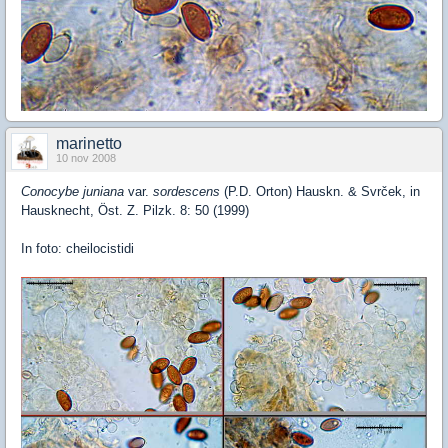
marinetto
10 nov 2008
Conocybe juniana
var.
sordescens
(P.D. Orton) Hauskn. & Svrček, in
Hausknecht, Öst. Z. Pilzk. 8: 50 (1999)
In foto: cheilocistidi