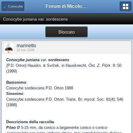
Forum di Micologia AMB Gruppo di Muggia e del Carso
← Conocybe
Conocybe juniana var. sordescens
Bloccato
marinetto
10 nov 2008
Conocybe juniana
var.
sordescens
(P.D. Orton) Hauskn. & Svrček, in Hausknecht,
Öst. Z. Pilzk
. 8: 50
(1999)
Basionimo
:
Conocybe sordescens P.D. Orton 1988
Sinonimi
:
Conocybe sordescens P.D. Orton, Trans. Br. mycol. Soc. 91(4): 546
(1988)
Descrizione della raccolta
:
Pileo
Ø 5-15 mm, da conico a largamente conico o conico-