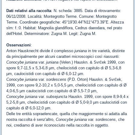
Dati relativi alla raccolta
: N. scheda: 3885. Data di ritrovamento:
06/11/2008. Località: Montegrotto Terme. Comune: Montegrotto
Terme. Coordinate geografiche: 45°19'30.44"N11°47'3.39"E. Altezza
slm: f.:0. Habitat: Magnolia glandiflora, Cedrus daeodara, nel prato
dell'Hotel. Determinatore: Zugna M. Legit: Zugna M.
Osservazioni
:
Anton Hausknecht divide il complesso
juniana
in tre varietà, distinte
da principalmente per alcuni caratteri microscopici così riassunti:
Conocybe juniana
var.
juniana
(Velen.) Hauskn. & Svrček 1999, con
spore 9,7-11,5 x 5,3-6,8 µm, cheilocistidi con capitulo di Ø 5,3-6,8
µm, caulocistidi con capitulo di Ø 6,0-12 µm.
Conocybe juniana
var.
sordescens
(P.D. Orton) Hauskn. & Svrček,
1999, con spore 9,2-10,2 x 5,0-5,5 µm, cheilocistidi con capitulo di Ø
4,0-6,5 µm caulocistidi con capitulo di Ø 5,5-7,0 µm,
Conocybe juniana
var.
subsejuncta
Hauskn. 1999, con spore 8,9-9,4 x
5,2-5,8 µm, cheilocistidi con capitulo di Ø 5,0-9,0 µm caulocistidi con
capitulo di Ø 6,0-12,0 µm.
Delle tre entità sopraelencate, quella che maggiormente si adatta alla
nostra raccolta è senz'altro,
Conocybe juniana
var.
sordescens
, che
noi, crediamo di aver riconosciuto nella raccolta in oggetto.