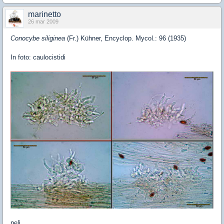
marinetto
26 mar 2009
Conocybe siliginea
(Fr.) Kühner, Encyclop. Mycol.: 96 (1935)
In foto: caulocistidi
peli