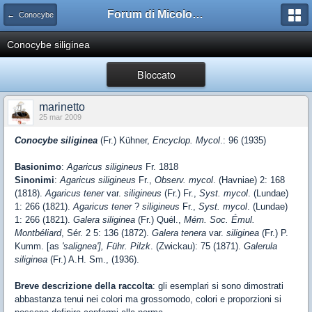
Forum di Micologia AMB Gruppo di Muggia e del Carso
← Conocybe
Conocybe siliginea
Bloccato
marinetto
25 mar 2009
Conocybe siliginea
(Fr.) Kühner,
Encyclop. Mycol
.: 96 (1935)
Basionimo
:
Agaricus siligineus
Fr. 1818
Sinonimi
:
Agaricus siligineus
Fr.,
Observ. mycol
. (Havniae) 2: 168
(1818).
Agaricus tener
var.
siligineus
(Fr.) Fr.,
Syst. mycol
. (Lundae)
1: 266 (1821).
Agaricus tener
?
siligineus
Fr.,
Syst. mycol
. (Lundae)
1: 266 (1821).
Galera siliginea
(Fr.) Quél.,
Mém. Soc. Émul.
Montbéliard
, Sér. 2 5: 136 (1872).
Galera tenera
var.
siliginea
(Fr.) P.
Kumm. [as
'salignea'],
Führ. Pilzk
. (Zwickau): 75 (1871).
Galerula
siliginea
(Fr.) A.H. Sm., (1936).
Breve descrizione della raccolta
: gli esemplari si sono dimostrati
abbastanza tenui nei colori ma grossomodo, colori e proporzioni si