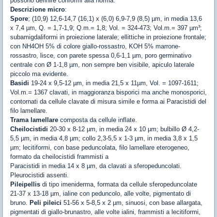
possono definire conformi alla norma.
Descrizione micro
:
Spore
; (10,9) 12,6-14,7 (16,1) x (6,0) 6,9-7,9 (8,5) µm, in media 13,6
x 7,4 µm, Q. = 1,7-1,9; Q.m.= 1,8; Vol. = 324-473; Vol.m.= 397 µm³;
subamigdaliformi in proiezione laterale; ellittiche in proiezione frontale;
con NH4OH 5% di colore giallo-rossastro, KOH 5% marrone-
rossastro, lisce, con parete spessa 0,6-1,1 µm, poro germinativo
centrale con Ø 1-1,8 µm, non sempre ben visibile, apiculo laterale
piccolo ma evidente.
Basidi
19-24 x 9,5-12 µm, in media 21,5 x 11µm, Vol. = 1097-1611;
Vol.m.= 1367 clavati, in maggioranza bisporici ma anche monosporici,
contornati da cellule clavate di misura simile e forma ai Paracistidi del
filo lamellare.
Trama lamellare
composta da cellule inflate.
Cheilocistidi
20-30 x 8-12 µm, in media 24 x 10 µm; bulbillo Ø 4,2-
5,5 µm, in media 4,8 µm; collo 2,3-5,5 x 1-3 µm, in media 3,8 x 1,5
µm; lecitiformi, con base peduncolata, filo lamellare eterogeneo,
formato da cheilocistidi frammisti a
Paracistidi in media 14 x 8 µm, da clavati a sferopeduncolati.
Pleurocistidi assenti.
Pileipellis
di tipo imeniderma, formata da cellule sferopeduncolate
21-37 x 13-18 µm, ialine con peduncolo, alle volte, pigmentato di
bruno.
Peli pileici
51-56 x 5-8,5 x 2 µm, sinuosi, con base allargata,
pigmentati di giallo-brunastro, alle volte ialini, frammisti a lecitiformi,