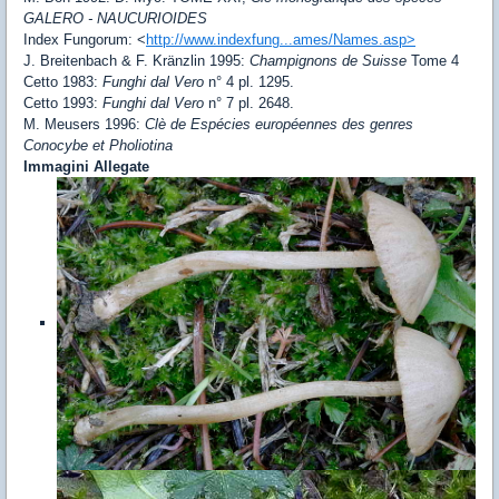
GALERO - NAUCURIOIDES
Index Fungorum: <
http://www.indexfung...ames/Names.asp>
J. Breitenbach & F. Kränzlin 1995:
Champignons de Suisse
Tome 4
Cetto 1983:
Funghi dal Vero
n° 4 pl. 1295.
Cetto 1993:
Funghi dal Vero
n° 7 pl. 2648.
M. Meusers 1996:
Clè de Espécies européennes des genres
Conocybe et Pholiotina
Immagini Allegate