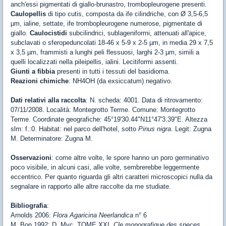
anch'essi pigmentati di giallo-brunastro, trombopleurogene presenti.
Caulopellis
di tipo cutis, composta da ife cilindriche, con Ø 3,5-6,5
µm, ialine, settate, ife trombopleurogene numerose, pigmentate di
giallo.
Caulocistidi
subcilindrici, sublageniformi, attenuati all'apice,
subclavati o sferopeduncolati 18-46 x 5-9 x 2-5 µm, in media 29 x 7,5
x 3,5 µm, frammisti a lunghi peli flessuosi, larghi 2-3 µm, simili a
quelli localizzati nella pileipellis, ialini. Lecitiformi assenti.
Giunti a fibbia
presenti in tutti i tessuti del basidioma.
Reazioni chimiche
: NH4OH (da exsiccatum) negativo.
Dati relativi alla raccolta
: N. scheda: 4001. Data di ritrovamento:
07/11/2008. Località: Montegrotto Terme. Comune: Montegrotto
Terme. Coordinate geografiche: 45°19'30.44"N11°47'3.39"E. Altezza
slm: f.:0. Habitat: nel parco dell'hotel, sotto
Pinus nigra
. Legit: Zugna
M. Determinatore: Zugna M.
Osservazioni
: come altre volte, le spore hanno un poro germinativo
poco visibile, in alcuni casi, alle volte, sembrerebbe leggermente
eccentrico. Per quanto riguarda gli altri caratteri microscopici nulla da
segnalare in rapporto alle altre raccolte da me studiate.
Bibliografia
:
Arnolds 2006:
Flora Agaricina Neerlandica
n° 6
M. Bon 1992: D. Myc. TOME XXI,
Cle monografique des speces