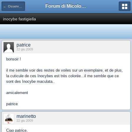
Forum di Micologia AMB Gruppo di Muggia e del Carso
← Osservazioni sulle schede
inocybe fastigiella
patrice
22 giu 2009
bonsoir !
il me semble voir des restes de voiles sur un exemplaire, et de plus,
la cuticule de ces Inocybes est très colorée...il me semble que ce
sont des Inocybe maculata..
amicalement
patrice
marinetto
22 giu 2009
Ciao patrice,