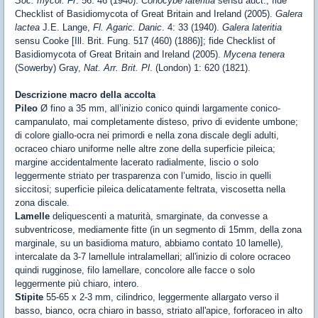
Soc. mycol. Fr
. 56: 46 (1940).
Conocybe lateritia
sensu auct.; fide
Checklist of Basidiomycota of Great Britain and Ireland (2005).
Galera
lactea
J.E. Lange,
Fl. Agaric. Danic
. 4: 33 (1940).
Galera lateritia
sensu Cooke [Ill. Brit. Fung. 517 (460) (1886)]; fide Checklist of
Basidiomycota of Great Britain and Ireland (2005).
Mycena tenera
(Sowerby) Gray,
Nat. Arr. Brit. Pl
. (London) 1: 620 (1821).
Descrizione macro della accolta
Pileo
Ø fino a 35 mm, all’inizio conico quindi largamente conico-
campanulato, mai completamente disteso, privo di evidente umbone;
di colore giallo-ocra nei primordi e nella zona discale degli adulti,
ocraceo chiaro uniforme nelle altre zone della superficie pileica;
margine accidentalmente lacerato radialmente, liscio o solo
leggermente striato per trasparenza con l’umido, liscio in quelli
siccitosi; superficie pileica delicatamente feltrata, viscosetta nella
zona discale.
Lamelle
deliquescenti a maturità, smarginate, da convesse a
subventricose, mediamente fitte (in un segmento di 15mm, della zona
marginale, su un basidioma maturo, abbiamo contato 10 lamelle),
intercalate da 3-7 lamellule intralamellari; all'inizio di colore ocraceo
quindi rugginose, filo lamellare, concolore alle facce o solo
leggermente più chiaro, intero.
Stipite
55-65 x 2-3 mm, cilindrico, leggermente allargato verso il
basso, bianco, ocra chiaro in basso, striato all'apice, forforaceo in alto