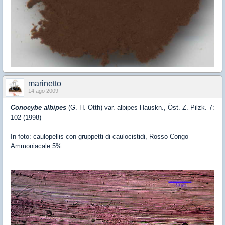
marinetto
14 ago 2009
Conocybe albipes
(G. H. Otth) var. albipes Hauskn., Öst. Z. Pilzk. 7:
102 (1998)
In foto: caulopellis con gruppetti di caulocistidi, Rosso Congo
Ammoniacale 5%