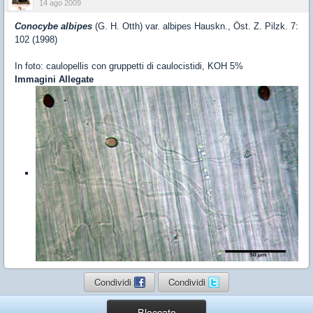
14 ago 2009
Conocybe albipes
(G. H. Otth) var. albipes Hauskn., Öst. Z. Pilzk. 7:
102 (1998)
In foto: caulopellis con gruppetti di caulocistidi, KOH 5%
Immagini Allegate
Condividi
Condividi
Bloccato