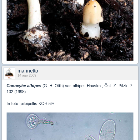
marinetto
14 ago 2009
Conocybe albipes
(G. H. Otth) var. albipes Hauskn., Öst. Z. Pilzk. 7:
102 (1998)
In foto: pileipellis KOH 5%