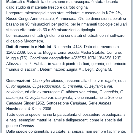
Materiali e Metodi
: la descrizione macroscopica è stata desunta
dallo studio di materiale fresco e da foto originali.
I preparati microscopici sono stati reidratati e osservati in KOH 2%,
Rosso Congo Ammoniacale, Ammoniaca 2%. Le dimensioni sporali si
basano su 90 misurazioni per profilo, per le rimanenti tipologie cellulari
si sono effettuate da 30 a 50 misurazioni a tipologia.
Le misurazioni di tutti gli elementi sono stati effettuati con il software
di calcolo Mycométre.
Dati di raccolta e Habitat
. N. scheda: 4145. Data di ritrovamento:
11/08/2009. Località: Muggia, zona Scuola Media Statale. Comune:
Muggia (TS). Coordinate geografiche: 45°35'53.10"N 13°45'58.12"E.
Altezza slm: 7. Habitat: in vaso di piante da fiori, geranio, nel terriccio
"humus di sacco".. Determinatore: Zugna M.. Legit: Zugna M.
Osservazioni
:
Conocybe albipes
, assieme alla di lei var.
rugata
, ed a
C. romagnesii, C. pseudocrispa, C. crispella, C. zeylanica
var.
zeylanica
, ed alle extraeuropee
C. albipes
var.
crispa
,
C. candida, C.
subcrispa, C. zeylanica
var.
marginata
, viene inserita nella Sezione
Candidae
Singer 1962, Sottosezione
Candidae
, Serie
Albipes
Hausknecht & Krisai 2006.
Tutte queste specie hanno la particolarità di possedere pseudoparafisi
e negli esemplari maturi le lamelle deliquescenti come le specie del
genere
Coprinus
.
Dalle specie continentali, su citate, si separa, non sempre facilmente,