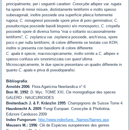
principalmente, per i seguenti caratteri:
Conocybe albipes
var.
rugata
ha spore di minor misure, distintamente lentiformi e molto spesso
subesagonali, inoltre possiede una superficie pileica fortemente
rugosa;
C. romagnesii
possiede spore prive di poro germinativo;
C.
pseudocrispa
possiede basidi bisporici e/o monosporici;
C. crispella
possiede spore di diversa forma “mai o soltanto occasionalmente
lentiformi”,
C. zeylanica
var.
zeylanica
possiede, anch’essa, spore
poco o per nulla lentiformi, di colore differente se testate con KOH,
inoltre si presenta con basidiomi di colore differente:
C. apala
è specie, macroscopicamente, molto simile a
C. albipes
e
spesso confusa e/o sinonimizzata con quest’ultima
Microscopicamente, le due specie presentano un quadro differente in
quanto
C. apala
e priva di pseudoparafisi.
Bibliografia
:
Arnolds 2006
: Flora Agaricina Neerlandica n° 6
Bon M. 1992
: D. Myc. TOME XXI, Cle monografique des speces
GALERO - NAUCURIOIDES
Breitenbach J. & F. Kränzlin 1995
: Champignons de Suisse Tome 4
Hausknecht A. 2009
: Fungi Europaei. Conocybe & Pholiotina.
Edizioni Candusso 2009
Index Fungorum
:
http://www.indexfung...Names/Names.asp
Meusers M.: 1996
: Clè de Espécies européennes des genres