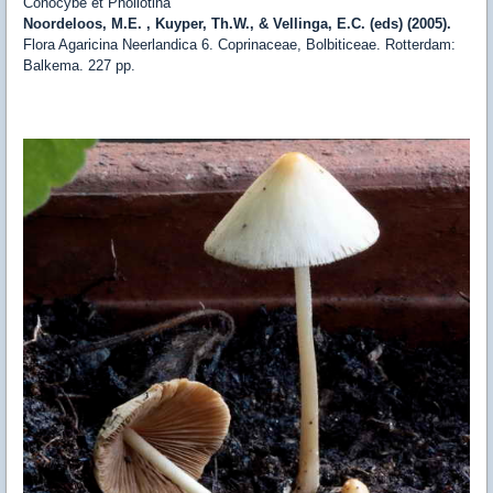
Conocybe et Pholiotina
Noordeloos, M.E. , Kuyper, Th.W., & Vellinga, E.C. (eds) (2005).
Flora Agaricina Neerlandica 6. Coprinaceae, Bolbiticeae. Rotterdam:
Balkema. 227 pp.