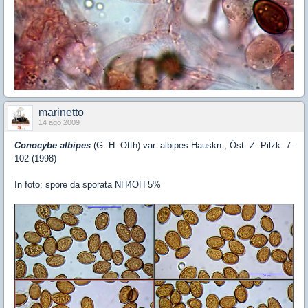
marinetto
14 ago 2009
Conocybe albipes
(G. H. Otth) var. albipes Hauskn., Öst. Z. Pilzk. 7:
102 (1998)
In foto: spore da sporata NH4OH 5%