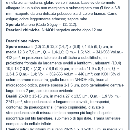
e nella zona mediana, glabro verso il basso, base evidentemente
allargata in un bulbo non marginato o submarginato con Ø fino a 6-8
mm, ricoperto da una delicata pubescenza di colore bianco. Carne
esigua; odore leggermente erbaceo; sapore mite.
Sporata
Marrone (Code Séguy = 111-112).
Reazioni chimiche
: NH4OH negativo anche dopo 12 ore.
Descrizione micro
Spore
misuranti (10) 11,6-13,2 (14,7) x (6,8) 7,4-8,5 (9,1) µm, in
media 12,3 x 7,9 µm, Q. = 1,4-1,6; Q.m.= 1,5; Vol. = 341-508 Vol.m.=
412 µm³; in proiezione laterale da ellittiche a subellittiche; in
proiezione frontale da largamente ovoidi a lentiformi, misuranti (10,4)
10,9-13 (13,9) x (7,3) 7,7-8,9 (9,8) µm, in media 11,9 x 8,4 µm, Q. =
1,3-1,5 Q.m.= 1,4; Vol. = 362-556 Vol.m.= 446 µm³; con KOH 5% di
colore marrone-rossastro, giallo-bruno in NH4OH 5%, lisce al
microscopio ottico, parete spessa 1-1,5 µm, poro germinativo centrale
largo fino a 2 µm, apiculo poco evidente.
Basidi
23-30 x 13-15 µm, in media 27 x 13,5 µm, Q.m.= 1,9 Vol.m.=
2741 µm³; sferopeduncolati e largamente clavati , tetrasporici,
contornati da pseudoparafisi (imenio coprinoide), clavate o
sferopeduncolate di misura simile o appena più larghe di quelle
riscontrate sul filo lamellare, subimenio di tipo ifale. Trama lamellare
composta da cellule inflate.
Cheilocistidi
lecitiformi misuranti 20-25,5 x 8,5-10,5 µm, in media 23