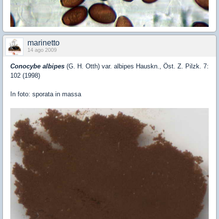
marinetto
14 ago 2009
Conocybe albipes
(G. H. Otth) var. albipes Hauskn., Öst. Z. Pilzk. 7:
102 (1998)
In foto: sporata in massa