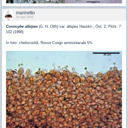
marinetto
14 ago 2009
Conocybe albipes
(G. H. Otth) var. albipes Hauskn., Öst. Z. Pilzk. 7:
102 (1998)
In foto: cheilocistidi, Rosso Congo ammoniacale 5%