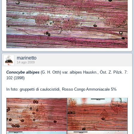
marinetto
14 ago 2009
Conocybe albipes
(G. H. Otth) var. albipes Hauskn., Öst. Z. Pilzk. 7:
102 (1998)
In foto: gruppetti di caulocistidi, Rosso Congo Ammoniacale 5%