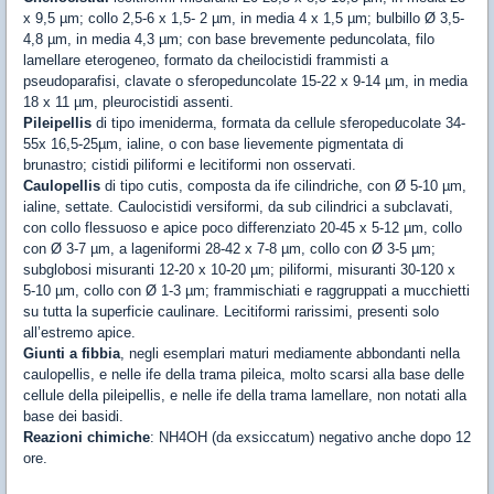
x 9,5 µm; collo 2,5-6 x 1,5- 2 µm, in media 4 x 1,5 µm; bulbillo Ø 3,5-
4,8 µm, in media 4,3 µm; con base brevemente peduncolata, filo
lamellare eterogeneo, formato da cheilocistidi frammisti a
pseudoparafisi, clavate o sferopeduncolate 15-22 x 9-14 µm, in media
18 x 11 µm, pleurocistidi assenti.
Pileipellis
di tipo imeniderma, formata da cellule sferopeducolate 34-
55x 16,5-25µm, ialine, o con base lievemente pigmentata di
brunastro; cistidi piliformi e lecitiformi non osservati.
Caulopellis
di tipo cutis, composta da ife cilindriche, con Ø 5-10 µm,
ialine, settate. Caulocistidi versiformi, da sub cilindrici a subclavati,
con collo flessuoso e apice poco differenziato 20-45 x 5-12 µm, collo
con Ø 3-7 µm, a lageniformi 28-42 x 7-8 µm, collo con Ø 3-5 µm;
subglobosi misuranti 12-20 x 10-20 µm; piliformi, misuranti 30-120 x
5-10 µm, collo con Ø 1-3 µm; frammischiati e raggruppati a mucchietti
su tutta la superficie caulinare. Lecitiformi rarissimi, presenti solo
all’estremo apice.
Giunti a fibbia
, negli esemplari maturi mediamente abbondanti nella
caulopellis, e nelle ife della trama pileica, molto scarsi alla base delle
cellule della pileipellis, e nelle ife della trama lamellare, non notati alla
base dei basidi.
Reazioni chimiche
: NH4OH (da exsiccatum) negativo anche dopo 12
ore.