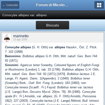
Forum di Micologia AMB Gruppo di Muggia e del Carso
← Conocybe
Conocybe albipes var. albipes
Bloccato
marinetto
13 ago 2009
Conocybe albipes
(G. H. Otth) var.
albipes
Hauskn., Öst. Z. Pilzk.
7: 102 (1998)
Basionimo
:
Bolbitius albipes
G.H. Otth, Mitt. naturf. Ges. Bern 744:
92 (1871)
Sinonimi
:
Agaricus tener
Sowerby,
Coloured figures of English Fungi
or Mushrooms
(London) 1: tab. 33 (1796).
Bolbitius albipes
G.H. Otth,
Mitt. naturf. Ges. Bern
744: 92 (1871) [1870].
Bolbitius lacteus
J.E.
Lange,
Fl. Agaric. Danic
. 1(Appendix): 2 (1940).
Bolbitius tener
(Sowerby) Berk.,
Outl. Brit. Fung
. (London): 183 (1860), non
Conocybe tenera
(Scaeff.: Fr.) Fayod.
Bolbitius tener
var.
lacteus
(J.E. Lange) Bon,
Docums Mycol
. 20(no. 78): 39 (1990).
Conocybe
apala
(Fr.: Fr.) Arnolds, var.
albipes
, (G. F. Otth) Arnolds,
Persoonia
18(2): 227 (2003).
Conocybe lactea
(J.E. Lange) Métrod,
Bull. trimest.