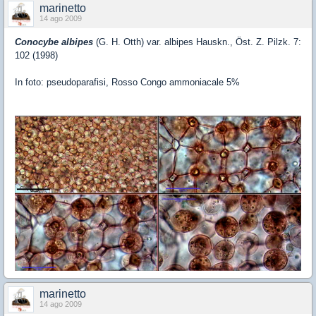
marinetto
14 ago 2009
Conocybe albipes
(G. H. Otth) var. albipes Hauskn., Öst. Z. Pilzk. 7:
102 (1998)
In foto: pseudoparafisi, Rosso Congo ammoniacale 5%
marinetto
14 ago 2009