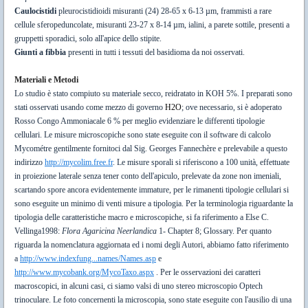
Caulocistidi
pleurocistidioidi misuranti (24) 28-65 x 6-13 µm, frammisti a rare
cellule sferopeduncolate, misuranti 23-27 x 8-14 µm, ialini, a parete sottile, presenti a
gruppetti sporadici, solo all'apice dello stipite.
Giunti a fibbia
presenti in tutti i tessuti del basidioma da noi osservati.
Materiali e Metodi
Lo studio è stato compiuto su materiale secco, reidratato in KOH 5%. I preparati sono
stati osservati usando come mezzo di governo
H2O
; ove necessario, si è adoperato
Rosso Congo Ammoniacale 6 % per meglio evidenziare le differenti tipologie
cellulari. Le misure microscopiche sono state eseguite con il software di calcolo
Mycométre gentilmente fornitoci dal Sig. Georges Fannechère e prelevabile a questo
indirizzo
http://mycolim.free.fr
. Le misure sporali si riferiscono a 100 unità, effettuate
in proiezione laterale senza tener conto dell'apiculo, prelevate da zone non imeniali,
scartando spore ancora evidentemente immature, per le rimanenti tipologie cellulari si
sono eseguite un minimo di venti misure a tipologia. Per la terminologia riguardante la
tipologia delle caratteristiche macro e microscopiche, si fa riferimento a Else C.
Vellinga1998:
Flora Agaricina Neerlandica
1- Chapter 8; Glossary. Per quanto
riguarda la nomenclatura aggiornata ed i nomi degli Autori, abbiamo fatto riferimento
a
http://www.indexfung...names/Names.asp
e
http://www.mycobank.org/MycoTaxo.aspx
. Per le osservazioni dei caratteri
macroscopici, in alcuni casi, ci siamo valsi di uno stereo microscopio Optech
trinoculare. Le foto concernenti la microscopia, sono state eseguite con l'ausilio di una