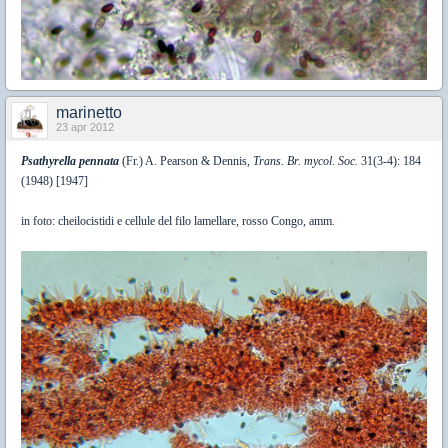
marinetto
23 apr 2012
Psathyrella pennata
(Fr.) A. Pearson & Dennis,
Trans. Br. mycol. Soc.
31(3-4): 184
(1948) [1947]
in foto: cheilocistidi e cellule del filo lamellare, rosso Congo, amm.