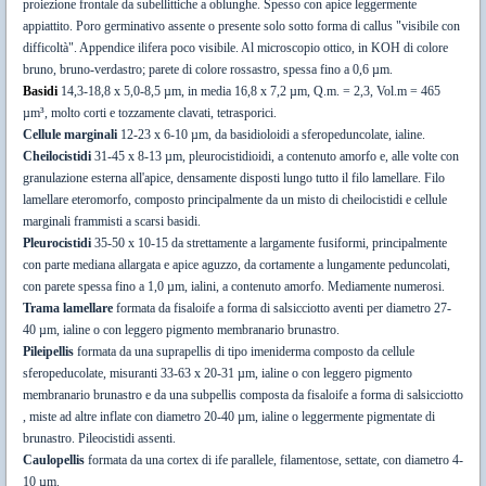
proiezione frontale da subellittiche a oblunghe. Spesso con apice leggermente
appiattito. Poro germinativo assente o presente solo sotto forma di callus "visibile con
difficoltà". Appendice ilifera poco visibile. Al microscopio ottico, in KOH di colore
bruno, bruno-verdastro; parete di colore rossastro, spessa fino a 0,6 µm.
Basidi
14,3-18,8 x 5,0-8,5 µm, in media 16,8 x 7,2 µm, Q.m. = 2,3, Vol.m = 465
µm³, molto corti e tozzamente clavati, tetrasporici.
Cellule marginali
12-23 x 6-10 µm, da basidioloidi a sferopeduncolate, ialine.
Cheilocistidi
31-45 x 8-13 µm, pleurocistidioidi, a contenuto amorfo e, alle volte con
granulazione esterna all'apice, densamente disposti lungo tutto il filo lamellare. Filo
lamellare eteromorfo, composto principalmente da un misto di cheilocistidi e cellule
marginali frammisti a scarsi basidi.
Pleurocistidi
35-50 x 10-15 da strettamente a largamente fusiformi, principalmente
con parte mediana allargata e apice aguzzo, da cortamente a lungamente peduncolati,
con parete spessa fino a 1,0 µm, ialini, a contenuto amorfo. Mediamente numerosi.
Trama lamellare
formata da fisaloife a forma di salsicciotto aventi per diametro 27-
40 µm, ialine o con leggero pigmento membranario brunastro.
Pileipellis
formata da una suprapellis di tipo imeniderma composto da cellule
sferopeducolate, misuranti 33-63 x 20-31 µm, ialine o con leggero pigmento
membranario brunastro e da una subpellis composta da fisaloife a forma di salsicciotto
, miste ad altre inflate con diametro 20-40 µm, ialine o leggermente pigmentate di
brunastro. Pileocistidi assenti.
Caulopellis
formata da una cortex di ife parallele, filamentose, settate, con diametro 4-
10 µm.