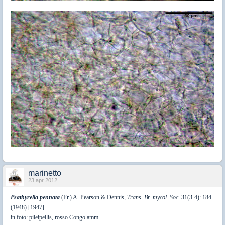
marinetto
23 apr 2012
Psathyrella pennata
(Fr.) A. Pearson & Dennis,
Trans. Br. mycol. Soc.
31(3-4): 184
(1948) [1947]
in foto: pileipellis, rosso Congo amm.