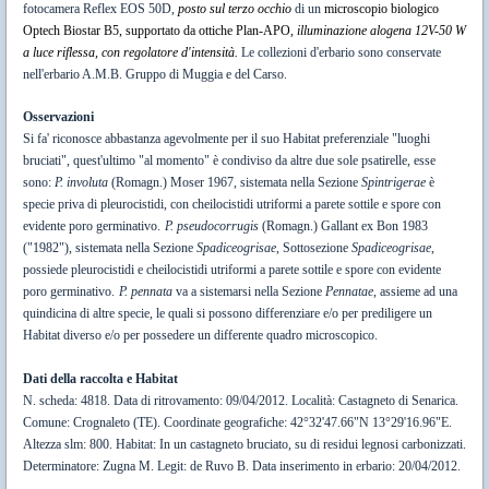
fotocamera Reflex EOS 50D,
posto sul terzo occhio
di un
microscopio biologico
Optech Biostar B5, supportato da ottiche
Plan-APO
, illuminazione alogena 12V-50 W
a luce riflessa, con regolatore d'intensità.
Le collezioni d'erbario sono conservate
nell'erbario A.M.B. Gruppo di Muggia e del Carso.
Osservazioni
Si fa' riconosce abbastanza agevolmente per il suo Habitat preferenziale "luoghi
bruciati", quest'ultimo "al momento" è condiviso da altre due sole psatirelle, esse
sono:
P. involuta
(Romagn.) Moser 1967, sistemata nella Sezione
Spintrigerae
è
specie priva di pleurocistidi, con cheilocistidi utriformi a parete sot­tile e spore con
evidente poro germinativo.
P. pseudocorrugis
(Romagn.) Gallant ex Bon 1983
("1982"), sistemata nella Sezione
Spadiceogrisae
, Sottosezione
Spadiceogrisae
,
possiede pleurocistidi e cheilocistidi utriformi a parete sot­tile e spore con evidente
poro germinativo.
P. pennata
va a sistemarsi nella Sezione
Pennatae
, assieme ad una
quindicina di altre specie, le quali si possono differenziare e/o per prediligere un
Habitat diverso e/o per possedere un differente quadro microscopico.
Dati della raccolta e Habitat
N. scheda: 4818. Data di ritrovamento: 09/04/2012. Località: Castagneto di Senarica.
Comune: Crognaleto (TE). Coordinate geografiche: 42°32'47.66"N 13°29'16.96"E.
Altezza slm: 800. Habitat: In un castagneto bruciato, su di residui legnosi carbonizzati.
Determinatore: Zugna M. Legit: de Ruvo B. Data inserimento in erbario: 20/04/2012.