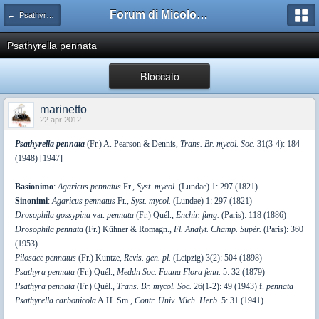
Forum di Micologia AMB Gruppo di Muggia e del Carso
← Psathyrella
Psathyrella pennata
Bloccato
marinetto
22 apr 2012
Psathyrella pennata
(Fr.) A. Pearson & Dennis,
Trans. Br. mycol. Soc.
31(3-4): 184
(1948) [1947]
Basionimo
:
Agaricus pennatus
Fr.,
Syst. mycol.
(Lundae) 1: 297 (1821)
Sinonimi
:
Agaricus pennatus
Fr.,
Syst. mycol.
(Lundae) 1: 297 (1821)
Drosophila gossypina
var.
pennata
(Fr.) Quél.,
Enchir. fung.
(Paris): 118 (1886)
Drosophila pennata
(Fr.) Kühner & Romagn.,
Fl. Analyt. Champ. Supér.
(Paris): 360
(1953)
Pilosace pennatus
(Fr.) Kuntze,
Revis. gen. pl.
(Leipzig) 3(2): 504 (1898)
Psathyra pennata
(Fr.) Quél.,
Meddn Soc. Fauna Flora fenn.
5: 32 (1879)
Psathyra pennata
(Fr.) Quél.,
Trans. Br. mycol. Soc.
26(1-2): 49 (1943) f.
pennata
Psathyrella carbonicola
A.H. Sm.,
Contr. Univ. Mich. Herb.
5: 31 (1941)