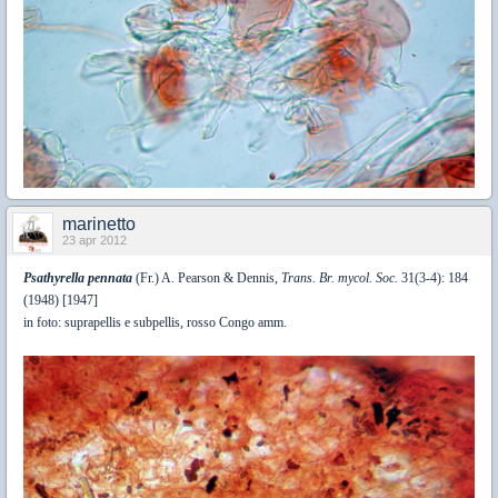
marinetto
23 apr 2012
Psathyrella pennata
(Fr.) A. Pearson & Dennis,
Trans. Br. mycol. Soc.
31(3-4): 184
(1948) [1947]
in foto: suprapellis e subpellis, rosso Congo amm.