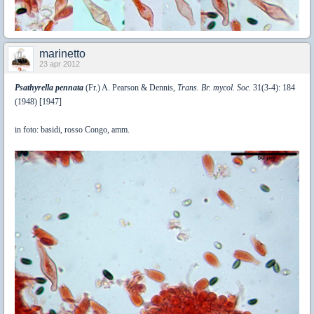
marinetto
23 apr 2012
Psathyrella pennata
(Fr.) A. Pearson & Dennis,
Trans. Br. mycol. Soc.
31(3-4): 184
(1948) [1947]
in foto: basidi, rosso Congo, amm.