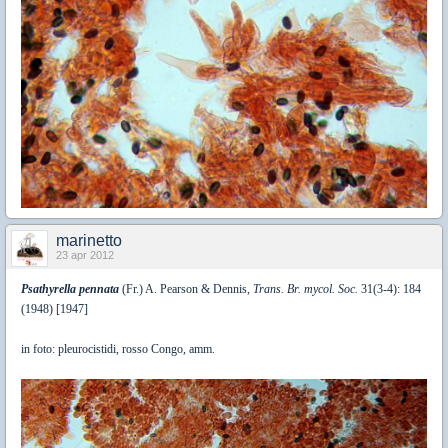
marinetto
23 apr 2012
Psathyrella pennata
(Fr.) A. Pearson & Dennis,
Trans. Br. mycol. Soc.
31(3-4): 184
(1948) [1947]
in foto: pleurocistidi, rosso Congo, amm.