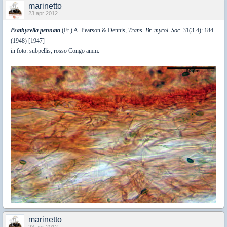
marinetto
23 apr 2012
Psathyrella pennata
(Fr.) A. Pearson & Dennis,
Trans. Br. mycol. Soc.
31(3-4): 184
(1948) [1947]
in foto: subpellis, rosso Congo amm.
marinetto
23 apr 2012