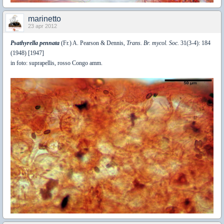
marinetto
23 apr 2012
Psathyrella pennata
(Fr.) A. Pearson & Dennis,
Trans. Br. mycol. Soc.
31(3-4): 184
(1948) [1947]
in foto: suprapellis, rosso Congo amm.