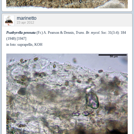
marinetto
23 apr 2012
Psathyrella pennata
(Fr.) A. Pearson & Dennis,
Trans. Br. mycol. Soc.
31(3-4): 184
(1948) [1947]
in foto: suprapellis, KOH