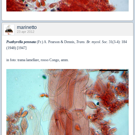
marinetto
23 apr 2012
Psathyrella pennata
(Fr.) A. Pearson & Dennis,
Trans. Br. mycol. Soc.
31(3-4): 184
(1948) [1947]
in foto: trama lamellare, rosso Congo, amm.