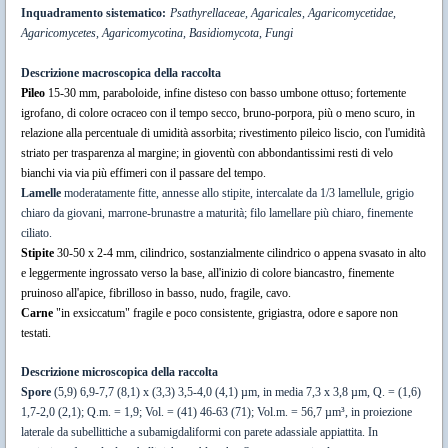
Inquadramento sistematico:
Psathyrellaceae, Agaricales, Agaricomycetidae,
Agaricomycetes, Agaricomycotina, Basidiomycota, Fungi
Descrizione macroscopica della raccolta
Pileo
15-30 mm, paraboloide, infine disteso con basso umbone ottuso; fortemente
igrofano, di colore ocraceo con il tempo secco, bruno-porpora, più o meno scuro, in
relazione alla percentuale di umidità assorbita; rivestimento pileico liscio, con l'umidità
striato per trasparenza al margine; in gioventù con abbondantissimi resti di velo
bianchi via via più effimeri con il passare del tempo.
Lamelle
moderatamente fitte, annesse allo stipite, intercalate da 1/3 lamellule, grigio
chiaro da giovani, marrone-brunastre a maturità; filo lamellare più chiaro, finemente
ciliato.
Stipite
30-50 x 2-4 mm, cilindrico, sostanzialmente cilindrico o appena svasato in alto
e leggermente ingrossato verso la base, all'inizio di colore biancastro, finemente
pruinoso all'apice, fibrilloso in basso, nudo, fragile, cavo.
Carne
"in exsiccatum" fragile e poco consistente, grigiastra, odore e sapore non
testati.
Descrizione microscopica della raccolta
Spore
(5,9) 6,9-7,7 (8,1) x (3,3) 3,5-4,0 (4,1) µm, in media 7,3 x 3,8 µm, Q. = (1,6)
1,7-2,0 (2,1); Q.m. = 1,9; Vol. = (41) 46-63 (71); Vol.m. = 56,7 µm³, in proiezione
laterale da subellittiche a subamigdaliformi con parete adassiale appiattita. In