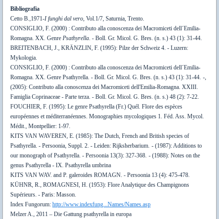
Bibliografia
Cetto B.,1971-
I funghi dal vero
, Vol.1/7, Saturnia, Trento.
CONSIGLIO, F. (2000) : Contributo alla conoscenza dei Macromiceti dell´Emilia-
Romagna. XX. Genre
Psathyrella
. - Boll. Gr. Micol. G. Bres. (n. s.) 43 (1): 31-44.
BREITENBACH, J., KRÄNZLIN, F. (1995): Pilze der Schweiz 4. - Luzern:
Mykologia.
CONSIGLIO, F. (2000) : Contributo alla conoscenza dei Macromiceti dell´Emilia-
Romagna. XX. Genre Psathyrella. - Boll. Gr. Micol. G. Bres. (n. s.) 43 (1): 31-44.
-,
(2005): Contributo alla conoscenza dei Macromiceti dell'Emilia-Romagna. XXIII.
Famiglia Coprinaceae - Parte terza. - Boll. Gr. Micol. G. Bres. (n. s.) 48 (2): 7-22.
FOUCHIER, F. (1995): Le genre Psathyrella (Fr.) Quél. Flore des espèces
européennes et méditerranéennes. Monographies mycologiques 1. Féd. Ass. Mycol.
Médit., Montpellier: 1-97.
KITS VAN WAVEREN, E. (1985): The Dutch, French and British species of
Psathyrella. - Persoonia, Suppl. 2. - Leiden: Rijksherbarium.
- (1987): Additions to
our monograph of Psathyrella. - Persoonia 13(3): 327-368.
- (1988): Notes on the
genus Psathyrella - IX. Psathyrella umbrina
KITS VAN WAV. and P. galeroides ROMAGN. - Persoonia 13 (4): 475-478.
KÜHNR, R., ROMAGNESI, H. (1953): Flore Analytique des Champignons
Supérieurs. - Paris: Masson.
Index Fungorum:
http://www.indexfung...Names/Names.asp
Melzer A., 2011 – Die Gattung psathyrella in europa