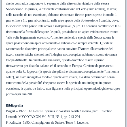
che lo contraddistinguono e lo separano dalle altre entità viciniore della stessa
Sottosezione.
In primis, la differente conformazione del velo (inde nomen), la dove,
nella raccolta da noi esaminata, abbiamo riscontrato ife con pareti spesse in media 1
µm, e fino a 1,5 µm, al contrario, nelle altre specie della Sottosezione
Lanatuli,
dove,
lo spessore della parete ifale arriva a malapena a 0,5 µm. La seconda caratteristica la si
riscontra nella forma delle spore, le quali, possiedono un apice evidentemente tronco
"alle volte leggermente eccentrico", mentre, nelle altre specie della Sottosezione le
spore possiedono un apice arrotondato o subconico e sempre centrale.
Queste le
caratteristiche distintive principali che hanno convinto l'Autore alla creazione del
taxon, caratteristiche che noi, nell'indagine microscopica, abbiamo riscontrato senza
troppa difficoltà.
In quanto alla sua rarità, questo dovrebbe essere il primo
ritrovamento per il suolo italiano ed il secondo in Europa.
Ci viene da pensare su
quante volte
C. lagopus
(la specie che più si avvicina macroscopicamente "ma non la
sola"), sia stato indagato a fondo e quante altre invece, sia stato determinato senza
tener conto della possibilità che possa essere la specie da noi indagata in questa
occasione, la quale, tra l'altro, non figurava nelle principali opere micologiche europee
prima degli anni 90.
Bibliografia
Bogart – 1979: The Genus Coprinus in Western North America, part II: Section
Lanatuli. MYCOTAXON Vol. VIII, N° 1, pp. 243-291.
F. Kränzlin -1995: Champignons de Suisse; Tome 4. Lucerne.