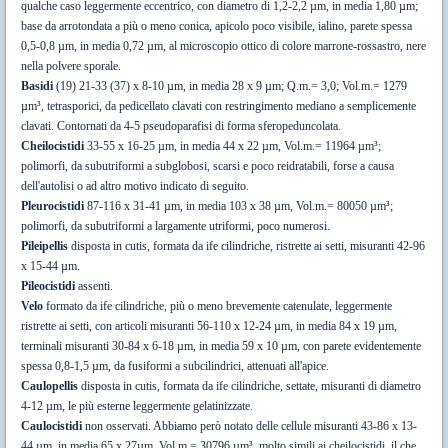
qualche caso leggermente eccentrico, con diametro di 1,2-2,2 µm, in media 1,80 µm;
base da arrotondata a più o meno conica, apicolo poco visibile, ialino, parete spessa
0,5-0,8 µm, in media 0,72 µm, al microscopio ottico di colore marrone-rossastro, nere
nella polvere sporale.
Basidi
(19) 21-33 (37) x 8-10 µm, in media 28 x 9 µm; Q.m.= 3,0; Vol.m.= 1279
µm³, tetrasporici, da pedicellato clavati con restringimento mediano a semplicemente
clavati. Contornati da 4-5 pseudoparafisi di forma sferopeduncolata.
Cheilocistidi
33-55 x 16-25 µm, in media 44 x 22 µm, Vol.m.= 11964 µm³;
polimorfi, da subutriformi a subglobosi, scarsi e poco reidratabili, forse a causa
dell'autolisi o ad altro motivo indicato di seguito.
Pleurocistidi
87-116 x 31-41 µm, in media 103 x 38 µm, Vol.m.= 80050 µm³;
polimorfi, da subutriformi a largamente utriformi, poco numerosi.
Pileipellis
disposta in cutis, formata da ife cilindriche, ristrette ai setti, misuranti 42-96
x 15-44 µm.
Pileocistidi
assenti.
Velo
formato da ife cilindriche, più o meno brevemente catenulate, leggermente
ristrette ai setti, con articoli misuranti 56-110 x 12-24 µm, in media 84 x 19 µm,
terminali misuranti 30-84 x 6-18 µm, in media 59 x 10 µm, con parete evidentemente
spessa 0,8-1,5 µm, da fusiformi a subcilindrici, attenuati all'apice.
Caulopellis
disposta in cutis, formata da ife cilindriche, settate, misuranti di diametro
4-12 µm, le più esterne leggermente gelatinizzate.
Caulocistidi
non osservati. Abbiamo però notato delle cellule misuranti 43-86 x 13-
44 µm, in media 65 x 27µm. Vol.m.= 30796 µm³, molto simili ai cheilocistidi, il che,