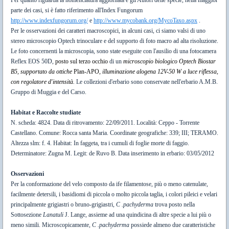
Per quanto riguarda la nomenclatura aggiornata e gli Autori delle specie, nella maggior
parte dei casi, si è fatto riferimento all'Index Fungorum
http://www.indexfungorum.org/
e
http://www.mycobank.org/MycoTaxo.aspx
.
Per le osservazioni dei caratteri macroscopici, in alcuni casi, ci siamo valsi di uno
stereo microscopio Optech trinoculare e del supporto di foto macro ad alta risoluzione.
Le foto concernenti la microscopia, sono state eseguite con l'ausilio di una fotocamera
Reflex EOS 50D,
posto sul terzo occhio
di un
microscopio biologico Optech Biostar
B5, supportato da ottiche
Plan-APO
, illuminazione alogena 12V-50 W a luce riflessa,
con regolatore d'intensità.
Le collezioni d'erbario sono conservate nell'erbario A.M.B.
Gruppo di Muggia e del Carso.
Habitat e Raccolte studiate
N. scheda: 4824. Data di ritrovamento: 22/09/2011. Località: Ceppo - Torrente
Castellano. Comune: Rocca santa Maria. Coordinate geografiche: 339; III; TERAMO.
Altezza slm: f. 4. Habitat: In faggeta, tra i cumuli di foglie morte di faggio.
Determinatore: Zugna M. Legit: de Ruvo B.
Data inserimento in erbario: 03/05/2012
Osservazioni
Per la conformazione del velo composto da ife filamentose, più o meno catenulate,
facilmente detersili, i basidiomi di piccola o molto piccola taglia, i colori pileici e velari
principalmente grigiastri o bruno-grigiastri,
C .pachyderma
trova posto nella
Sottosezione
Lanatuli
J. Lange, assieme ad una quindicina di altre specie a lui più o
meno simili.
Microscopicamente,
C .pachyderma
possiede almeno due caratteristiche