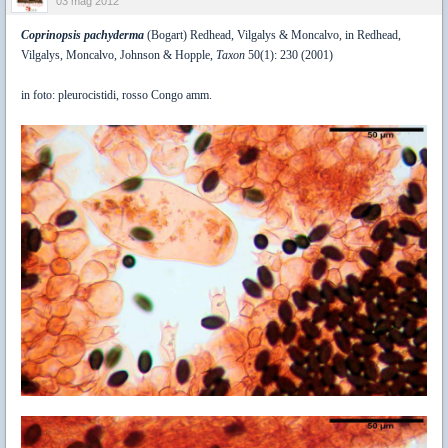
03 mag 2012
Coprinopsis pachyderma
(Bogart) Redhead, Vilgalys & Moncalvo, in Redhead,
Vilgalys, Moncalvo, Johnson & Hopple,
Taxon
50(1): 230 (2001)
in foto: pleurocistidi, rosso Congo amm.