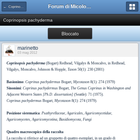
Forum di Micologia AMB Gruppo di Muggia e del Carso
← Coprinopsis
Coprinopsis pachyderma
Bloccato
marinetto
03 mag 2012
Coprinopsis pachyderma
(Bogart) Redhead, Vilgalys & Moncalvo, in Redhead,
Vilgalys, Moncalvo, Johnson & Hopple,
Taxon
50(1): 230 (2001)
Basionimo
:
Coprinus pachydermus
Bogart,
Mycotaxon
8(1): 274 (1979)
Sinonimi
:
Coprinus pachydermus
Bogart,
The Genus Coprinus in Washington and
Adjacent Western States [Ph.D. dissertation]
(Seattle): 71 (1975).
Coprinus pachydermus
Bogart,
Mycotaxon
8(1): 274 (1979).
Posizione sistematica
:
Psathyrellaceae, Agaricales, Agaricomycetidae,
Agaricomycetes, Agaricomycotina, Basidiomycota, Fungi
Quadro macroscopico della raccolta
La raccolta si riferisce ad un gruppetto di quattro esemplari, in un grado di