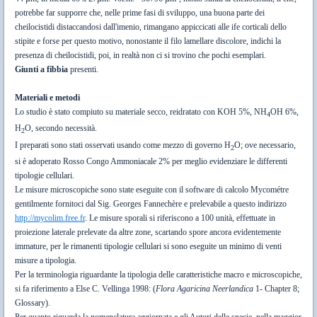
potrebbe far supporre che, nelle prime fasi di sviluppo, una buona parte dei
cheilocistidi distaccandosi dall'imenio, rimangano appiccicati alle ife corticali dello
stipite e forse per questo motivo, nonostante il filo lamellare discolore, indichi la
presenza di cheilocistidi, poi, in realtà non ci si trovino che pochi esemplari.
Giunti a fibbia
presenti.
Materiali e metodi
Lo studio è stato compiuto su materiale secco, reidratato con KOH 5%, NH
OH 6%,
4
H
O, secondo necessità.
2
I preparati sono stati osservati usando come mezzo di governo H
O; ove necessario,
2
si è adoperato Rosso Congo Ammoniacale 2% per meglio evidenziare le differenti
tipologie cellulari.
Le misure microscopiche sono state eseguite con il software di calcolo Mycométre
gentilmente fornitoci dal Sig. Georges Fannechère e prelevabile a questo indirizzo
http://mycolim.free.fr
. Le misure sporali si riferiscono a 100 unità, effettuate in
proiezione laterale prelevate da altre zone, scartando spore ancora evidentemente
immature, per le rimanenti tipologie cellulari si sono eseguite un minimo di venti
misure a tipologia.
Per la terminologia riguardante la tipologia delle caratteristiche macro e microscopiche,
si fa riferimento a Else C. Vellinga 1998: (
Flora Agaricina Neerlandica
1- Chapter 8;
Glossary).