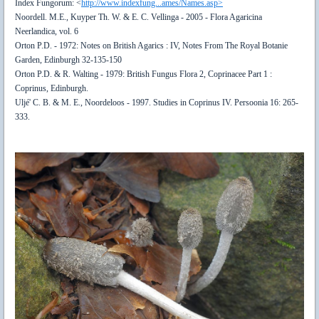
Index Fungorum: <
http://www.indexfung...ames/Names.asp>
Noordell. M.E., Kuyper Th. W. & E. C. Vellinga - 2005 - Flora Agaricina
Neerlandica, vol. 6
Orton P.D. - 1972: Notes on British Agarics : IV, Notes From The Royal Botanie
Garden, Edinburgh 32-135-150
Orton P.D. & R. Walting - 1979: British Fungus Flora 2, Coprinacee Part 1 :
Coprinus, Edinburgh.
Uljé' C. B. & M. E., Noordeloos - 1997. Studies in Coprinus IV. Persoonia 16: 265-
333.