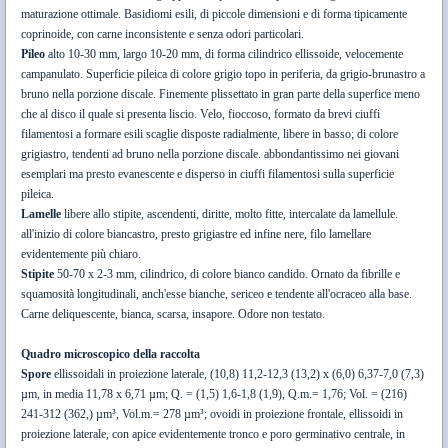
maturazione ottimale. Basidiomi esili, di piccole dimensioni e di forma tipicamente
coprinoide, con carne inconsistente e senza odori particolari.
Pileo
alto 10-30 mm, largo 10-20 mm, di forma cilindrico ellissoide, velocemente
campanulato. Superficie pileica di colore grigio topo in periferia, da grigio-brunastro a
bruno nella porzione discale. Finemente plissettato in gran parte della superfice meno
che al disco il quale si presenta liscio. Velo, fioccoso, formato da brevi ciuffi
filamentosi a formare esili scaglie disposte radialmente, libere in basso; di colore
grigiastro, tendenti ad bruno nella porzione discale. abbondantissimo nei giovani
esemplari ma presto evanescente e disperso in ciuffi filamentosi sulla superficie
pileica.
Lamelle
libere allo stipite, ascendenti, diritte, molto fitte, intercalate da lamellule.
all'inizio di colore biancastro, presto grigiastre ed infine nere, filo lamellare
evidentemente più chiaro.
Stipite
50-70 x 2-3 mm, cilindrico, di colore bianco candido. Ornato da fibrille e
squamosità longitudinali, anch'esse bianche, sericeo e tendente all'ocraceo alla base.
Carne deliquescente, bianca, scarsa, insapore. Odore non testato.
Quadro microscopico della raccolta
Spore
ellissoidali in proiezione laterale, (10,8) 11,2-12,3 (13,2) x (6,0) 6,37-7,0 (7,3)
µm, in media 11,78 x 6,71 µm; Q. = (1,5) 1,6-1,8 (1,9), Q.m.= 1,76; Vol. = (216)
241-312 (362,) µm³, Vol.m.= 278 µm³; ovoidi in proiezione frontale, ellissoidi in
proiezione laterale, con apice evidentemente tronco e poro germinativo centrale, in