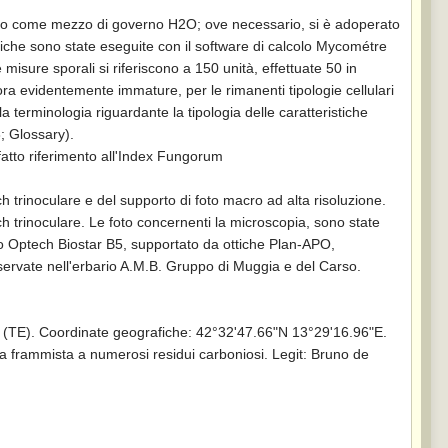
ando come mezzo di governo H2O; ove necessario, si è adoperato
iche sono state eseguite con il software di calcolo Mycométre
e misure sporali si riferiscono a 150 unità, effettuate 50 in
ora evidentemente immature, per le rimanenti tipologie cellulari
la terminologia riguardante la tipologia delle caratteristiche
; Glossary).
 fatto riferimento all'Index Fungorum
h trinoculare e del supporto di foto macro ad alta risoluzione.
ch trinoculare. Le foto concernenti la microscopia, sono state
co Optech Biostar B5, supportato da ottiche Plan-APO,
nservate nell'erbario A.M.B. Gruppo di Muggia e del Carso.
o (TE). Coordinate geografiche: 42°32'47.66"N 13°29'16.96"E.
da frammista a numerosi residui carboniosi. Legit: Bruno de