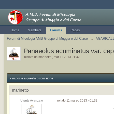
Home
Members
Forums
Pages
Forum di Micologia AMB Gruppo di Muggia e del Carso
→
AGARICALES
Panaeolus acuminatus var. cep
Iniziato da
marinetto
,
mar 11 2013 01:32
7 risposte a questa discussione
marinetto
Utente Avanzato
Inviato
11 marzo 2013 - 01:32