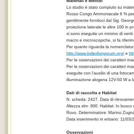
Materiali e Metodi
Lo studio è stato compiuto su mate
Rosso Congo Ammoniacale 6 % per meg
gentilmente fornitoci dal Sig. Geor
proiezione laterale le altre 100 in 
si sono eseguite un minimo di venti
macro e microscopiche, si fa riferim
Per quanto riguarda la nomenclatura 
http://www.indexfungorum.org/
e
ht
Per le osservazioni dei caratteri ma
Per le osservazioni dei caratteri ma
eseguite con l'ausilio di una fotoc
illuminazione alogena 12V-50 W a luc
Dati di raccolta e Habitat
N. scheda: 2427. Data di ritrovame
Altezza slm: 800. Habitat: In bosco
Ruvo. Determinatore: Marino Zugn
Data inserimento in erbario: 11/03/
Osservazioni