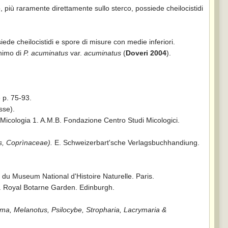
 più raramente direttamente sullo sterco, possiede cheilocistidi
siede cheilocistidi e spore di misure con medie inferiori.
nimo di
P. acuminatus
var.
acuminatus
(
Doveri 2004
).
 p. 75-93.
sse).
Micologia 1. A.M.B. Fondazione Centro Studi Micologici.
s, Coprìnaceae).
E. Schweizerbart'sche Verlagsbuchhandiung.
 du Museum National d'Histoire Naturelle. Paris.
. Royal Botarne Garden. Edinburgh.
ma, Melanotus, Psilocybe, Stropharia, Lacrymaria &