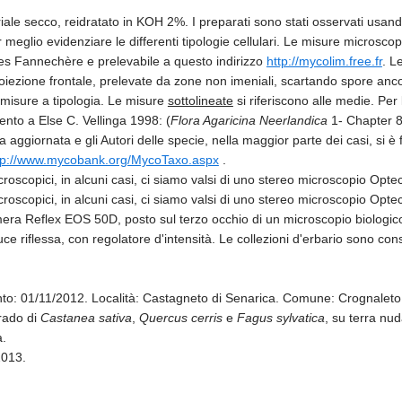
riale secco, reidratato in KOH 2%. I preparati sono stati osservati us
lio evidenziare le differenti tipologie cellulari. Le misure microscop
ges Fannechère e prelevabile a questo indirizzo
http://mycolim.free.fr
. L
proiezione frontale, prelevate da zone non imeniali, scartando spore anc
 misure a tipologia. Le misure
sottolineate
si riferiscono alle medie. Per 
ento a Else C. Vellinga 1998: (
Flora Agaricina Neerlandica
1- Chapter 8
aggiornata e gli Autori delle specie, nella maggior parte dei casi, si è
tp://www.mycobank.org/MycoTaxo.aspx
.
croscopici, in alcuni casi, ci siamo valsi di uno stereo microscopio Optec
croscopici, in alcuni casi, ci siamo valsi di uno stereo microscopio Opte
amera Reflex EOS 50D, posto sul terzo occhio di un microscopio biologi
e riflessa, con regolatore d'intensità. Le collezioni d'erbario sono co
nto: 01/11/2012. Località: Castagneto di Senarica. Comune: Crognalet
 rado di
Castanea sativa
,
Quercus cerris
e
Fagus sylvatica
, su terra nu
a.
2013.