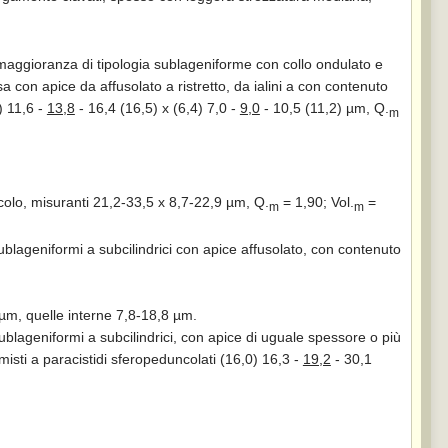
 maggioranza di tipologia sublageniforme con collo ondulato e
 con apice da affusolato a ristretto, da ialini a con contenuto
) 11,6 -
13,8
- 16,4 (16,5) x (6,4) 7,0 -
9,0
- 10,5 (11,2) µm, Q.
m
colo, misuranti 21,2-33,5 x 8,7-22,9 µm, Q.
= 1,90; Vol.
=
m
m
ublageniformi a subcilindrici con apice affusolato, con contenuto
9 µm, quelle interne 7,8-18,8 µm.
ublageniformi a subcilindrici, con apice di uguale spessore o più
ammisti a paracistidi sferopeduncolati (16,0) 16,3 -
19,2
- 30,1