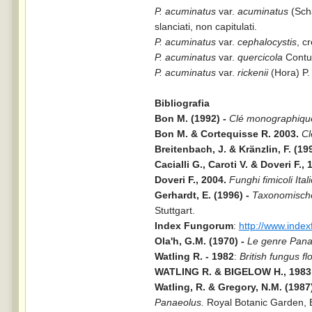
P. acuminatus
var.
acuminatus
(Scha
slanciati, non capitulati.
P. acuminatus
var.
cephalocystis
, c
P. acuminatus
var.
quercicola
Contu 
P. acuminatus
var.
rickenii
(Hora) P.
Bibliografia
Bon M. (1992) -
Clé monographique
Bon M. & Cortequisse R. 2003.
Cl
Breitenbach, J. & Kränzlin, F. (19
Cacialli G., Caroti V. & Doveri F.,
Doveri F., 2004.
Funghi fimicoli Itali
Gerhardt, E. (1996) -
Taxonomische
Stuttgart.
Index Fungorum
:
http://www.inde
Ola'h, G.M. (1970) -
Le genre Panae
Watling R. - 1982
:
British fungus f
WATLING R. & BIGELOW H., 1983
Watling, R. & Gregory, N.M. (1987
Panaeolus.
Royal Botanic Garden, 