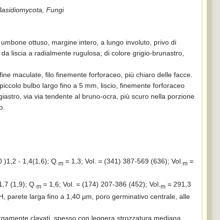
Basidiomycota, Fungi
mbone ottuso, margine intero, a lungo involuto, privo di
 da liscia a radialmente rugulosa; di colore grigio-brunastro,
nfine maculate, filo finemente forforaceo, più chiaro delle facce.
 piccolo bulbo largo fino a 5 mm, liscio, finemente forforaceo
rigiastro, via via tendente al bruno-ocra, più scuro nella porzione
o.
 )1,2 - 1,4(1,6); Q.
= 1,3; Vol. = (341) 387-569 (636); Vol.
=
m
m
,7 (1,9); Q.
= 1,6; Vol. = (174) 207-386 (452); Vol.
= 291,3
m
m
H, parete larga fino a 1,40 µm, poro germinativo centrale, alle
rgamente clavati, spesso con leggera strozzatura mediana,