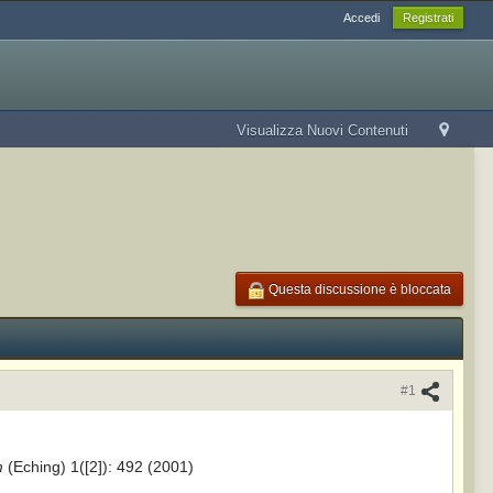
Accedi
Registrati
Visualizza Nuovi Contenuti
Questa discussione è bloccata
#1
m
(Eching) 1([2]): 492 (2001)