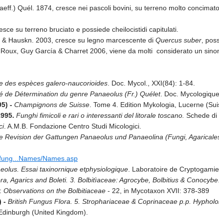
eff.) Quél. 1874, cresce nei pascoli bovini, su terreno molto concimato,
resce su terreno bruciato e possiede cheilocistidi capitulati.
& Hauskn. 2003, cresce su legno marcescente di
Quercus suber
, pos
 Roux, Guy García & Charret 2006, viene da molti considerato un sino
 des espèces galero-naucorioides
. Doc. Mycol., XXI(84): 1-84.
é de Détermination du genre Panaeolus (Fr.) Quélet
. Doc. Mycologique
95) -
Champignons de Suisse
. Tome 4. Edition Mykologia, Lucerne (Sui
 1995.
Funghi fimicoli e rari o interessanti del litorale toscano.
Schede di 
ci
. A.M.B. Fondazione Centro Studi Micologici.
 Revision der Gattungen Panaeolus und Panaeolina (Fungi, Agaricale
xfung...Names/Names.asp
olus. Essai taxinornique etphysiologique
. Laboratoire de Cryptogamie
lora, Agarics and Boleti. 3. Bolbitìaceae: Agrocybe, Bolbitius & Conocybe
:
Observations on the Bolbitiaceae
- 22, in Mycotaxon XVII: 378-389
) -
British Fungus Flora. 5. Strophariaceae & Coprinaceae p.p. Hypholo
Edinburgh (United Kingdom).