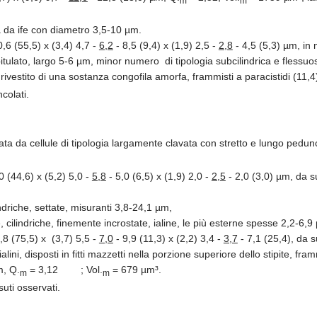
ta da ife con diametro 3,5-10 µm.
,6 (55,5) x (3,4) 4,7 -
6,2
- 8,5 (9,4) x (1,9) 2,5 -
2,8
- 4,5 (5,3) µm, in
ulato, largo 5-6 µm, minor numero di tipologia subcilindrica e flessuosa
rivestito di una sostanza congofila amorfa, frammisti a paracistidi (11,4
colati.
ta da cellule di tipologia largamente clavata con stretto e lungo pedun
0 (44,6) x (5,2) 5,0 -
5,8
- 5,0 (6,5) x (1,9) 2,0 -
2,5
- 2,0 (3,0) µm, da s
indriche, settate, misuranti 3,8-24,1 µm,
, cilindriche, finemente incrostate, ialine, le più esterne spesse 2,2-6,
,8 (75,5) x (3,7) 5,5 -
7,0
- 9,9 (11,3) x (2,2) 3,4 -
3,7
- 7,1 (25,4), da s
lini, disposti in fitti mazzetti nella porzione superiore dello stipite, fr
m, Q.
= 3,12 ; Vol.
= 679 µm³.
m
m
ssuti osservati.