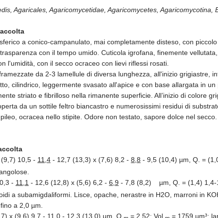
edis, Agaricales, Agaricomycetidae, Agaricomycetes, Agaricomycotina, 
raccolta
ferico a conico-campanulato, mai completamente disteso, con piccolo u
r trasparenza con il tempo umido. Cuticola igrofana, finemente vellutata,
l'umidità, con il secco ocraceo con lievi riflessi rosati.
nframezzate da 2-3 lamellule di diversa lunghezza, all'inizio grigiastre, i
tto, cilindrico, leggermente svasato all'apice e con base allargata in un
nte striato e fibrilloso nella rimanente superficie. All’inizio di colore g
erta da un sottile feltro biancastro e numerosissimi residui di substrat
 pileo, ocracea nello stipite. Odore non testato, sapore dolce nel secco.
accolta
 (9,7) 10,5 -
11,4
- 12,7 (13,3) x (7,6) 8,2 -
8,8
- 9,5 (10,4) µm, Q. = (1,0
 angolose.
10,3 -
11,1
- 12,6 (12,8) x (5,6) 6,2 -
6,9
- 7,8 (8,2) µm, Q. = (1,4) 1,4-1
ssoidi a subamigdaliformi. Lisce, opache, nerastre in H2O, marroni in KO
fino a 2,0 µm.
7) x (9,6) 9,7 -
11,0
- 12,3 (13,0) µm, Q.
= 2,52; Vol.
= 1759 µm³; la
m
m