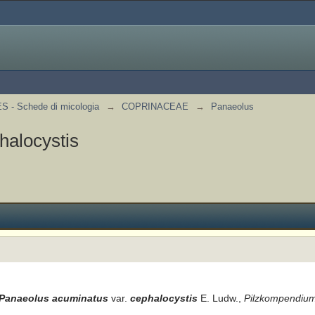
 - Schede di micologia
→
COPRINACEAE
→
Panaeolus
halocystis
Panaeolus acuminatus
var.
cephalocystis
E. Ludw.,
Pilzkompendiu