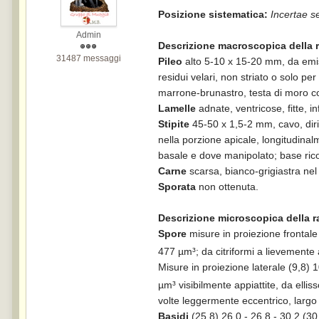
Posizione sistematica:
Incertae s
Admin
Descrizione macroscopica della 
31487 messaggi
Pileo
alto 5-10 x 15-20 mm, da emis
residui velari, non striato o solo pe
marrone-brunastro, testa di moro con 
Lamelle
adnate, ventricose, fitte, i
Stipite
45-50 x 1,5-2 mm, cavo, diri
nella porzione apicale, longitudinalme
basale e dove manipolato; base ricop
Carne
scarsa, bianco-grigiastra nel
Sporata
non ottenuta.
Descrizione microscopica della r
Spore
misure in proiezione frontale
477 µm³; da citriformi a lievemente
Misure in proiezione laterale (9,8) 
µm³ visibilmente appiattite, da elli
volte leggermente eccentrico, largo 
Basidi
(25,8) 26,0 -
26,8
- 30,2 (30,