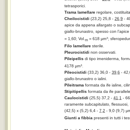
tetrasporici.
Trama lamellare
regolare, costitui
Cheilocistidi
(23,2) 25,8 -
26,9
- 40
apice da appena allargato o subcapit
giallo-brunastro, spesso con l’apice 
= 1,60; Vol.
= 618 µm³; sferopedun
m
Filo lamellare
sterile.
Pleurocistidi
non osservati.
Pileipellis
di tipo imeniderma, forma
4178 µm³.
Pileocistidi
(33,2) 36,0 -
39,6
- 42,
giallo-brunastro o ialini.
Pileitrama
formata da ife ialine, cil
Stipitipellis
formata da ife parallele
Caulocistidi
(25,5) 37,2 -
41,1
- 66
raramente subcapitulato, flessuosi, ia
(42,5) x (5,2) 6,4 -
7,2
- 9,0 (9,7) µ
Giunti a fibbia
presenti in tutti i te