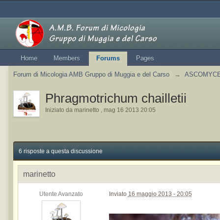
Home
Members
Forums
Pages
Forum di Micologia AMB Gruppo di Muggia e del Carso
→
ASCOMYCETE
Phragmotrichum chailletii
Iniziato da
marinetto
,
mag 16 2013 20:05
6 risposte a questa discussione
marinetto
Utente Avanzato
Inviato
16 maggio 2013 - 20:05