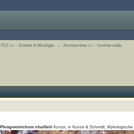
S s.l. - Schede di Micologia
→
Ascomycetes s.l. - Incertae sedis
Phragmotrichum chailletii
Kunze, in Kunze & Schmidt,
Mykologische 