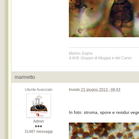
Marino Zugna
A.M.B. Gruppo di Muggia e del Carso
marinetto
Utente Avanzato
Inviato
21 giugno 2013 - 08:43
In foto: stroma, spore e residui veget
Admin
31487 messaggi