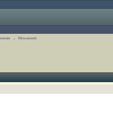
enerale
→
Ritrovamenti