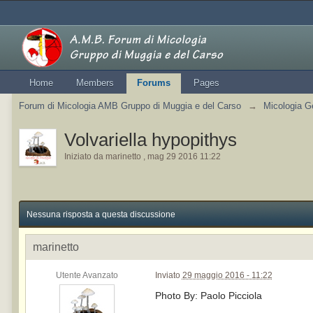
Home
Members
Forums
Pages
Forum di Micologia AMB Gruppo di Muggia e del Carso
→
Micologia G
Volvariella hypopithys
Iniziato da
marinetto
,
mag 29 2016 11:22
Nessuna risposta a questa discussione
marinetto
Utente Avanzato
Inviato
29 maggio 2016 - 11:22
Photo By: Paolo Picciola