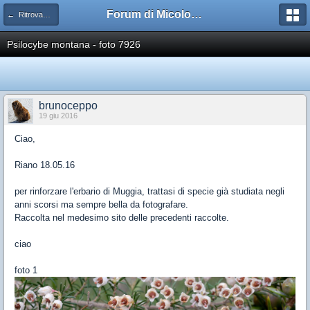
Forum di Micologia AMB Gruppo di Muggia e del Carso
← Ritrovamenti
Psilocybe montana - foto 7926
brunoceppo
19 giu 2016
Ciao,
Riano 18.05.16
per rinforzare l'erbario di Muggia, trattasi di specie già studiata negli
anni scorsi ma sempre bella da fotografare.
Raccolta nel medesimo sito delle precedenti raccolte.
ciao
foto 1