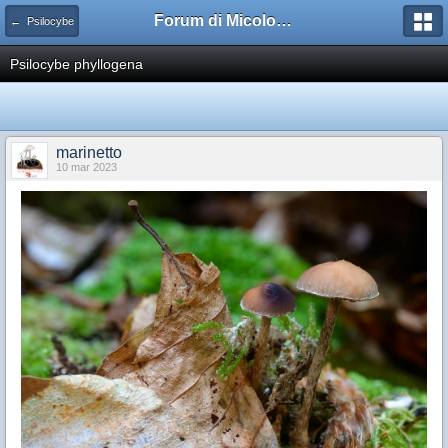
Forum di Micologia AMB Gruppo di Muggia e del Carso
← Psilocybe
Psilocybe phyllogena
marinetto
10 mar 2023