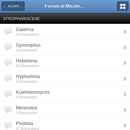
Forum di Micologia AMB Gruppo di Muggia e del Carso
← AGARICALES - Schede di micologia
STROPHARIACEAE
Galerina
14 Discussioni
Gymnopilus
4 Discussioni
Hebeloma
34 Discussioni
Hypholoma
4 Discussioni
Kuehneromyces
0 Discussioni
Melanotus
1 Discussioni
Pholiota
17 Discussioni