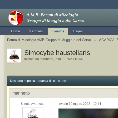
Home
Members
Forums
Pages
Forum di Micologia AMB Gruppo di Muggia e del Carso
→
AGARICALES
Simocybe haustellaris
Iniziato da
marinetto
,
mar 10 2023 10:44
Nessuna risposta a questa discussione
marinetto
Utente Avanzato
Inviato
10 marzo 2023 - 10:44