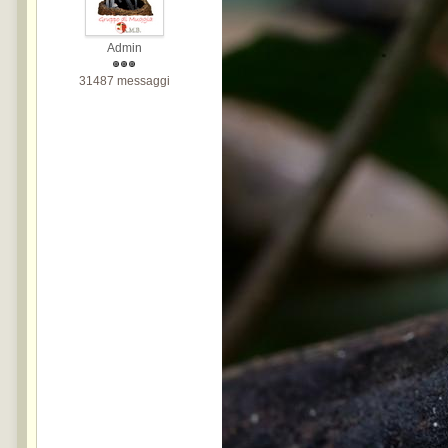
Admin
31487 messaggi