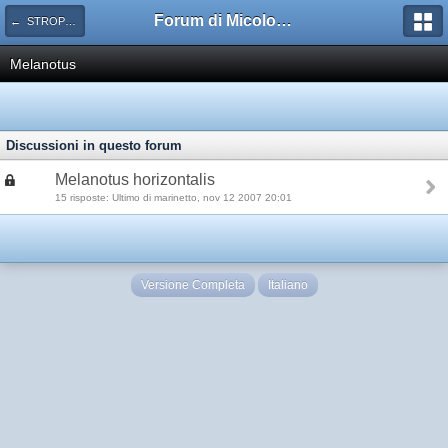
Forum di Micologia AMB Gruppo di Muggia e del Carso
← STROPHARIACEAE
Melanotus
Discussioni in questo forum
Melanotus horizontalis
15 risposte: Ultimo di marinetto, nov 12 2007 20:01
Versione Completa
Italiano